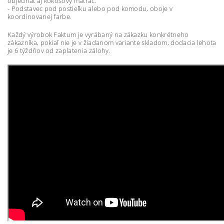
objednať aj kokosový matrac.
- Podstavec pod postieľku alebo pod komodu, oboje v
koordinovanej farbe.
Každý výrobok Faktum je vyrábaný na zákazku konkrétneho
zákazníka, pokiaľ nie je v žiadanom variante skladom, dodacia lehota
je 6 týždňov od zaplatenia zálohy.