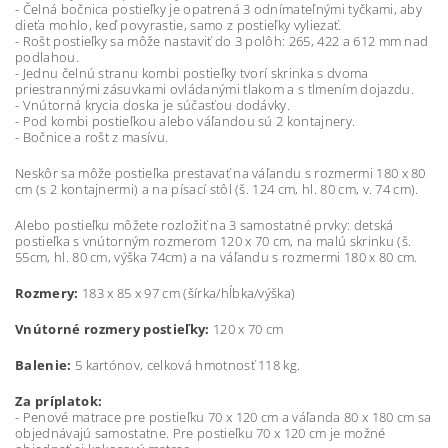
- Čelná bočnica postieľky je opatrená 3 odnímateľnými tyčkami, aby
dieťa mohlo, keď povyrastie, samo z postieľky vyliezať.
- Rošt postieľky sa môže nastaviť do 3 polôh: 265, 422 a 612 mm nad
podlahou.
- Jednu čelnú stranu kombi postieľky tvorí skrinka s dvoma
priestrannými zásuvkami ovládanými tlakom a s tlmením dojazdu.
- Vnútorná krycia doska je súčasťou dodávky.
- Pod kombi postieľkou alebo váľandou sú 2 kontajnery.
- Bočnice a rošt z masívu.
Neskôr sa môže postieľka prestavať na váľandu s rozmermi 180 x 80
cm (s 2 kontajnermi) a na písací stôl (š. 124 cm, hl. 80 cm, v. 74 cm).
Alebo postieľku môžete rozložiť na 3 samostatné prvky: detská
postieľka s vnútorným rozmerom 120 x 70 cm, na malú skrinku (š.
55cm, hl. 80 cm, výška 74cm) a na váľandu s rozmermi 180 x 80 cm.
Rozmery:
183 x 85 x 97 cm (šírka/hĺbka/výška)
Vnútorné rozmery postieľky:
120 x 70 cm
Balenie:
5 kartónov, celková hmotnosť 118 kg.
Za príplatok:
- Penové matrace pre postieľku 70 x 120 cm a váľanda 80 x 180 cm sa
objednávajú samostatne. Pre postieľku 70 x 120 cm je možné