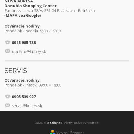
NOVÁ ADRESA
Danubia Shopping Center
Panónska cesta 38/A, 851 04 Bratislava - Petržalka
(
MAPA cez Google
)
Otváracie hodiny:
Pondelok - Nedeľa 9:00 - 19:00
0915 905 788
obchod@kociky.sk
SERVIS
Otváracie hodiny:
Pondelok - Piatok 09:00 - 18:00
0905 539 927
servis@kociky.sk
2026 ©
Kociky.sk
, všetky práva vyhradené
Vytvoril Shoptet