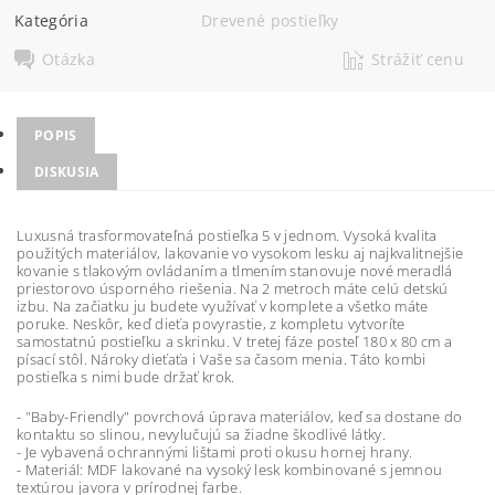
Kategória
Drevené postieľky
Otázka
Strážiť cenu
POPIS
DISKUSIA
Luxusná trasformovateľná postieľka 5 v jednom. Vysoká kvalita
použitých materiálov, lakovanie vo vysokom lesku aj najkvalitnejšie
kovanie s tlakovým ovládaním a tlmením stanovuje nové meradlá
priestorovo úsporného riešenia. Na 2 metroch máte celú detskú
izbu. Na začiatku ju budete využívať v komplete a všetko máte
poruke. Neskôr, keď dieťa povyrastie, z kompletu vytvoríte
samostatnú postieľku a skrinku. V tretej fáze posteľ 180 x 80 cm a
písací stôl. Nároky dieťaťa i Vaše sa časom menia. Táto kombi
postieľka s nimi bude držať krok.
- "Baby-Friendly" povrchová úprava materiálov, keď sa dostane do
kontaktu so slinou, nevylučujú sa žiadne škodlivé látky.
- Je vybavená ochrannými lištami proti okusu hornej hrany.
- Materiál: MDF lakované na vysoký lesk kombinované s jemnou
textúrou javora v prírodnej farbe.