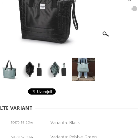
ĽTE VARIANT
Varianta: Black
50670155120NA
Varianta: Pebble Green
50670157193NA