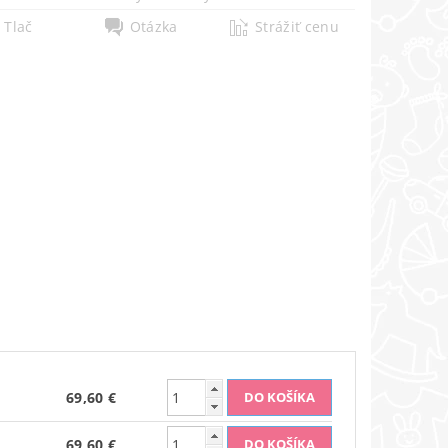
Tlač
Otázka
Strážiť cenu
69,60 €
69,60 €