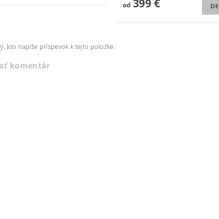
399 €
od
DE
ý, kto napíše príspevok k tejto položke.
dať komentár