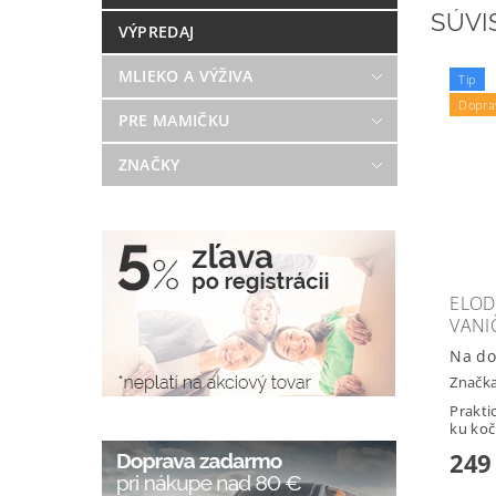
SÚVI
VÝPREDAJ
MLIEKO A VÝŽIVA
Tip
Dopra
PRE MAMIČKU
ZNAČKY
ELOD
VANI
Na do
Značk
Prakti
ku koč
249