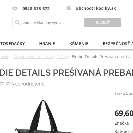
obchod@kociky.sk
0948 535 672
TOSEDAČKY
HRANIE
KŔMENIE
BEZPEČNOSŤ /
PÔRODNICE
MLIEKO A VÝŽIVA
PRE MAMIČKU
Kočíky
Doplnky ku kočíkom
Tašky
Elodie Details Prešívaná prebaľ
DIE DETAILS PREŠÍVANÁ PREBA
Neohodnotené
Tašku bude
69,60
Značka
Kategóri