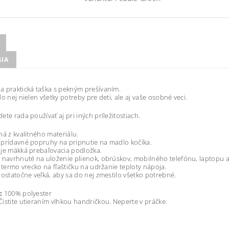
SIA
 praktická taška s pekným prešívaním.
do nej nielen všetky potreby pre deti, ale aj vaše osobné veci.
ete rada používať aj pri iných príležitostiach.
ná z kvalitného materiálu.
prídavné popruhy na pripnutie na madlo kočíka.
je mäkká prebaľovacia podložka.
 navrhnuté na uloženie plienok, obrúskov, mobilného telefónu, laptopu a
e termo vrecko na fľaštičku na udržanie teploty nápoja.
dostatočne veľká, aby sa do nej zmestilo všetko potrebné.
:
100% polyester
istite utieraním vlhkou handričkou. Neperte v práčke.