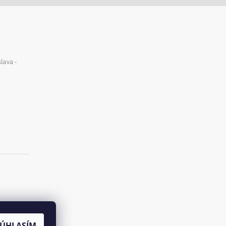
lava -
SÚHLASÍM