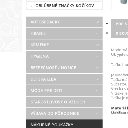
OBĽÚBENÉ ZNAČKY KOČÍKOV
AUTOSEDAČKY
POPIS
HRANIE
DISKU
KŔMENIE
Moderná a
Ukryjete 
HYGIENA
Tašku bud
BEZPEČNOSŤ / NOSIČE
Je vyrobe
DETSKÁ IZBA
Taška má 
Súčasťou 
Vrecká sú
MÓDA PRE DETI
V taške j
Taška je 
STAROSTLIVOSŤ O VZDUCH
Materiál
Údržba:
Č
VÝBAVA DO PÔRODNICE
NÁKUPNÉ POUKÁŽKY