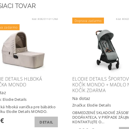
SIACI TOVAR
Kód:
80820116112NA
Kód:
8082
Doprava zadarmo
va zadarmo
IE DETAILS HLBOKÁ
ELODIE DETAILS ŠPORTOV
ČKA MONDO
KOČÍK MONDO + MADLO 
KOČÍK ZDARMA
taz
Na dotaz
a:
Elodie Details
Značka:
Elodie Details
cká hlboká vanička pre bábätko
íku Elodie Details MONDO.
OBMEDZENÉ SKLADOVÉ ZÁSOB
DODÁVATEĽA, V PRÍPADE ZÁUJ
 €
KONTAKTUJTE O...
DETAIL