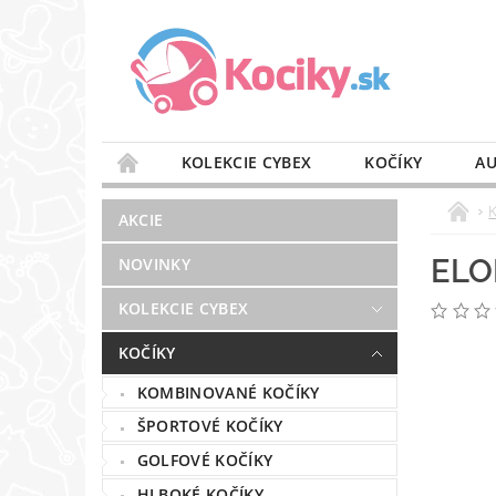
KOLEKCIE CYBEX
KOČÍKY
AU
STAROSTLIVOSŤ O VZDUCH
VÝBAVA DO 
AKCIE
BLOG
PREDAJŇA
KONTAKT
ELO
NOVINKY
KOLEKCIE CYBEX
KOČÍKY
KOMBINOVANÉ KOČÍKY
ŠPORTOVÉ KOČÍKY
GOLFOVÉ KOČÍKY
HLBOKÉ KOČÍKY