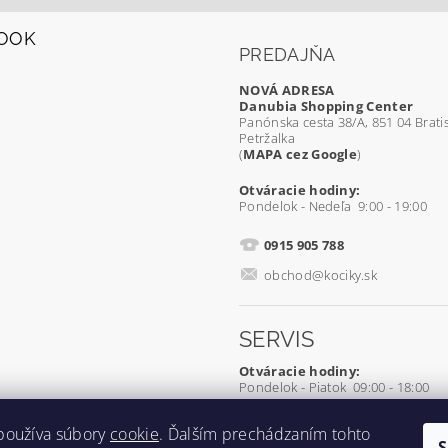
OOK
PREDAJŇA
NOVÁ ADRESA
Danubia Shopping Center
Panónska cesta 38/A, 851 04 Bratis
Petržalka
(
MAPA cez Google
)
Otváracie hodiny:
Pondelok - Nedeľa 9:00 - 19:00
0915 905 788
obchod@kociky.sk
SERVIS
Otváracie hodiny:
Pondelok - Piatok 09:00 - 18:00
0905 539 927
používa súbory
cookie
. Ďalším prechádzaním tohto