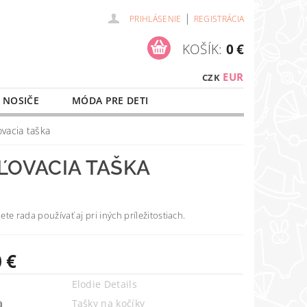
|
PRIHLÁSENIE
REGISTRÁCIA
KOŠÍK:
0 €
EUR
CZK
 NOSIČE
MÓDA PRE DETI
NAŠE SLUŽBY
O NÁKUPE
ovacia taška
ĽOVACIA TAŠKA
te rada používať aj pri iných príležitostiach.
 €
Elodie Details
a
Tašky na kočíky