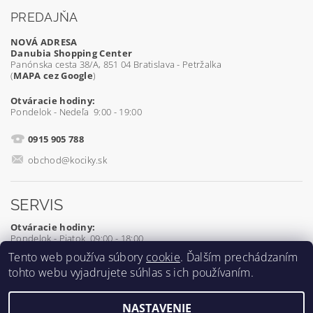
PREDAJŇA
NOVÁ ADRESA
Danubia Shopping Center
Panónska cesta 38/A, 851 04 Bratislava - Petržalka
(
MAPA cez Google
)
Otváracie hodiny:
Pondelok - Nedeľa 9:00 - 19:00
0915 905 788
obchod@kociky.sk
SERVIS
Otváracie hodiny:
Pondelok - Piatok 09:00 - 18:00
Tento web používa súbory
cookie
. Ďalším prechádzaním
0905 539 927
tohto webu vyjadrujete súhlas s ich používaním.
servis@kociky.sk
NASTAVENIE