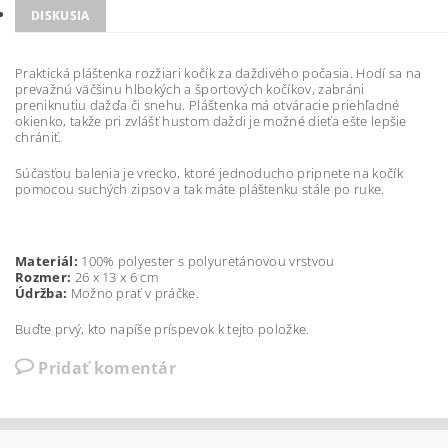
DISKUSIA
Praktická pláštenka rozžiari kočík za daždivého počasia. Hodí sa na
prevažnú väčšinu hlbokých a športových kočíkov, zabráni
preniknutiu dažďa či snehu. Pláštenka má otváracie priehľadné
okienko, takže pri zvlášť hustom daždi je možné dieťa ešte lepšie
chrániť.
Súčasťou balenia je vrecko, ktoré jednoducho pripnete na kočík
pomocou suchých zipsov a tak máte pláštenku stále po ruke.
Materiál:
100% polyester s polyuretánovou vrstvou
Rozmer:
26 x 13 x 6 cm
Údržba:
Možno prať v práčke.
Buďte prvý, kto napíše príspevok k tejto položke.
Pridať komentár