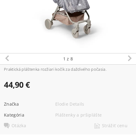
1
z 8
Praktická pláštenka rozžiari kočík za daždivého počasia.
44,90 €
Značka
Elodie Details
Kategória
Pláštenky a pršiplášte
Otázka
Strážiť cenu