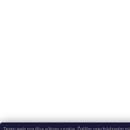
Tento web používa súbory
cookie
. Ďalším prechádzaním t