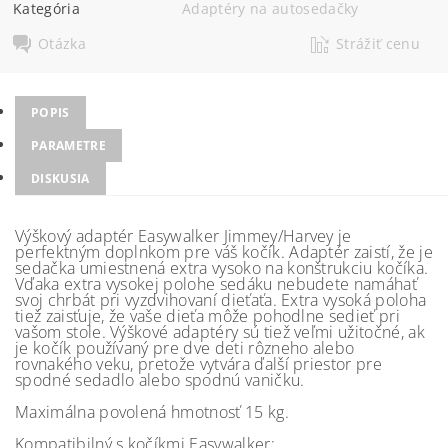
Kategória
Adaptéry na autosedačky
Otázka
Strážiť cenu
POPIS
PARAMETRE
DISKUSIA
Výškový adaptér Easywalker Jimmey/Harvey je
perfektným doplnkom pre váš kočík. Adaptér zaistí, že je
sedačka umiestnená extra vysoko na konštrukciu kočíka.
Vďaka extra vysokej polohe sedáku nebudete namáhať
svoj chrbát pri vyzdvihovaní dieťaťa. Extra vysoká poloha
tiež zaisťuje, že vaše dieťa môže pohodlne sedieť pri
vašom stole. Výškové adaptéry sú tiež veľmi užitočné, ak
je kočík používaný pre dve deti rôzneho alebo
rovnakého veku, pretože vytvára ďalší priestor pre
spodné sedadlo alebo spodnú vaničku.
Maximálna povolená hmotnosť 15 kg.
Kompatibilný s kočíkmi Easywalker: