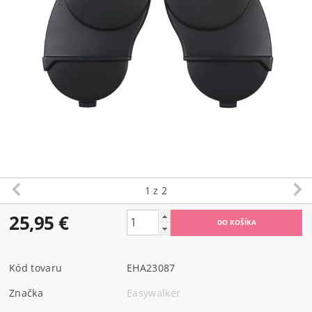
1
z 2
25,95 €
Kód tovaru
EHA23087
Značka
Easywalker