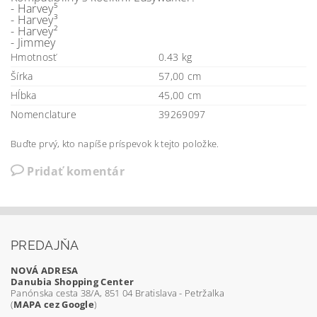
- Harvey⁵
- Harvey³
- Harvey²
- Jimmey
Hmotnosť
0.43 kg
Šírka
57,00 cm
Hĺbka
45,00 cm
Nomenclature
39269097
Buďte prvý, kto napíše príspevok k tejto položke.
Pridať komentár
PREDAJŇA
NOVÁ ADRESA
Danubia Shopping Center
Panónska cesta 38/A, 851 04 Bratislava - Petržalka
(
MAPA cez Google
)