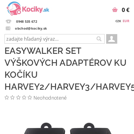
0 €
EUR
CZK
0948 535 672
obchod@kociky.sk
EASYWALKER SET
VÝŠKOVÝCH ADAPTÉROV KU
KOČÍKU
HARVEY2/HARVEY3/HARVEY5
Neohodnotené