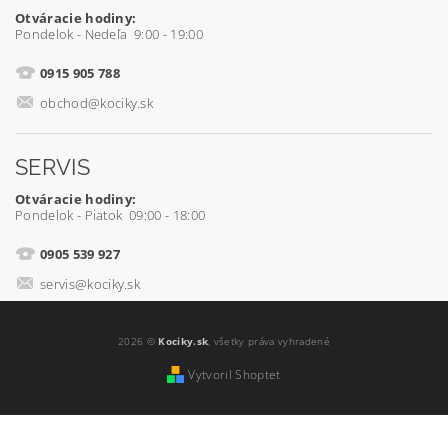
Otváracie hodiny:
Pondelok - Nedeľa 9:00 - 19:00
0915 905 788
obchod@kociky.sk
SERVIS
Otváracie hodiny:
Pondelok - Piatok 09:00 - 18:00
0905 539 927
servis@kociky.sk
2026 ©
Kociky.sk
, všetky práva vyhradené
Vytvoril Shoptet