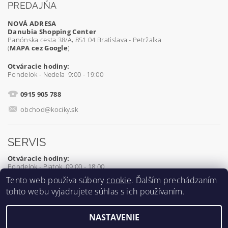
PREDAJŇA
NOVÁ ADRESA
Danubia Shopping Center
Panónska cesta 38/A, 851 04 Bratislava - Petržalka
(
MAPA cez Google
)
Otváracie hodiny:
Pondelok - Nedeľa 9:00 - 19:00
0915 905 788
obchod@kociky.sk
SERVIS
Otváracie hodiny:
Pondelok - Piatok 09:00 - 18:00
Tento web používa súbory
cookie
. Ďalším prechádzaním
0905 539 927
tohto webu vyjadrujete súhlas s ich používaním.
servis@kociky.sk
NASTAVENIE