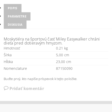
POPIS
PARAMETRE
DISKUSIA
Moskytiéra na športovú časť Miley Easywalker chráni
dieťa pred dotieravým hmyzom.
Hmotnosť
0.21 kg
Šírka
5,00 cm
Hĺbka
23,00 cm
Nomenclature
87150090
Buďte prvý, kto napíše príspevok k tejto položke.
Pridať komentár