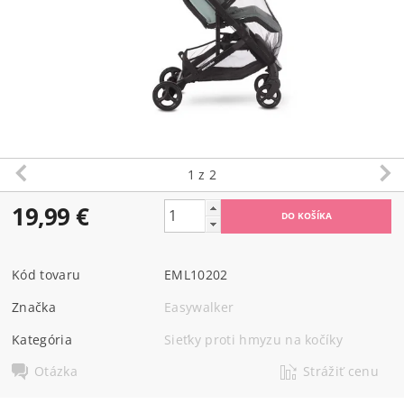
1
z 2
19,99 €
Kód tovaru
EML10202
Značka
Easywalker
Kategória
Sieťky proti hmyzu na kočíky
Otázka
Strážiť cenu