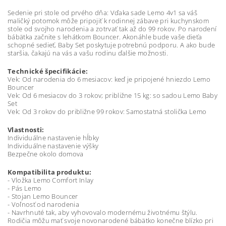
Sedenie pri stole od prvého dňa: Vďaka sade Lemo 4v1 sa váš
maličký potomok môže pripojiť k rodinnej zábave pri kuchynskom
stole od svojho narodenia a zotrvať tak až do 99 rokov. Po narodení
bábätka začnite s lehátkom Bouncer. Akonáhle bude vaše dieťa
schopné sedieť, Baby Set poskytuje potrebnú podporu. A ako bude
staršia, čakajú na vás a vašu rodinu ďalšie možnosti.
Technické špecifikácie:
Vek: Od narodenia do 6 mesiacov: keď je pripojené hniezdo Lemo
Bouncer
Vek: Od 6 mesiacov do 3 rokov; približne 15 kg: so sadou Lemo Baby
Set
Vek: Od 3 rokov do približne 99 rokov: Samostatná stolička Lemo
Vlastnosti:
Individuálne nastavenie hĺbky
Individuálne nastavenie výšky
Bezpečne okolo domova
Kompatibilita produktu:
- Vložka Lemo Comfort Inlay
- Pás Lemo
- Stojan Lemo Bouncer
- Voľnosť od narodenia
- Navrhnuté tak, aby vyhovovalo modernému životnému štýlu.
Rodičia môžu mať svoje novonarodené bábätko konečne blízko pri