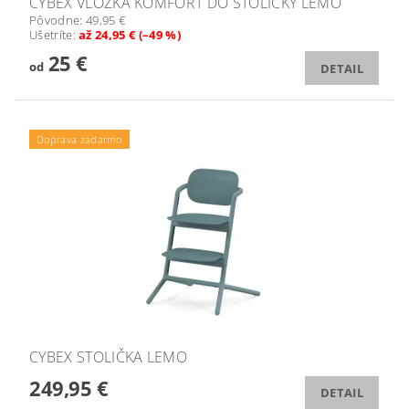
CYBEX VLOŽKA KOMFORT DO STOLIČKY LEMO
Pôvodne:
49,95 €
Ušetríte
:
až 24,95 € (–49 %)
25 €
od
DETAIL
Doprava zadarmo
CYBEX STOLIČKA LEMO
249,95 €
DETAIL