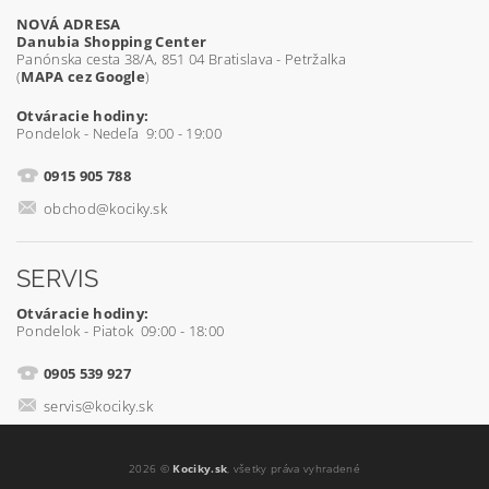
NOVÁ ADRESA
Danubia Shopping Center
Panónska cesta 38/A, 851 04 Bratislava - Petržalka
(
MAPA cez Google
)
Otváracie hodiny:
Pondelok - Nedeľa 9:00 - 19:00
0915 905 788
obchod@kociky.sk
SERVIS
Otváracie hodiny:
Pondelok - Piatok 09:00 - 18:00
0905 539 927
servis@kociky.sk
2026 ©
Kociky.sk
, všetky práva vyhradené