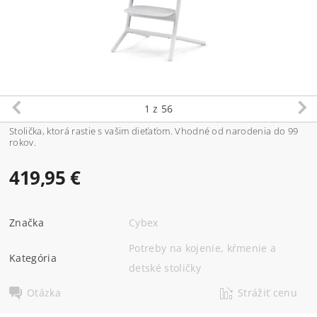
1
z 56
Stolička, ktorá rastie s vašim dieťaťom. Vhodné od narodenia do 99
rokov.
419,95 €
Značka
Cybex
Potreby na kojenie, kŕmenie a
Kategória
detské stoličky
Otázka
Strážiť cenu