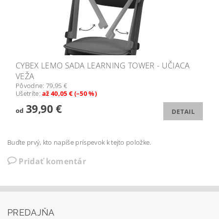
CYBEX LEMO SADA LEARNING TOWER - UČIACA
VEŽA
Pôvodne:
79,95 €
Ušetríte
:
až 40,05 € (–50 %)
39,90 €
od
DETAIL
Buďte prvý, kto napíše príspevok k tejto položke.
Pridať komentár
PREDAJŇA