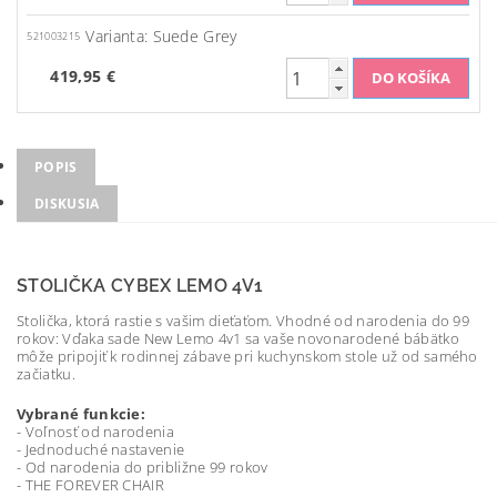
Varianta: Suede Grey
521003215
419,95 €
POPIS
DISKUSIA
STOLIČKA CYBEX LEMO 4V1
Stolička, ktorá rastie s vašim dieťaťom. Vhodné od narodenia do 99
rokov: Vďaka sade New Lemo 4v1 sa vaše novonarodené bábätko
môže pripojiť k rodinnej zábave pri kuchynskom stole už od samého
začiatku.
Vybrané funkcie:
- Voľnosť od narodenia
- Jednoduché nastavenie
- Od narodenia do približne 99 rokov
- THE FOREVER CHAIR