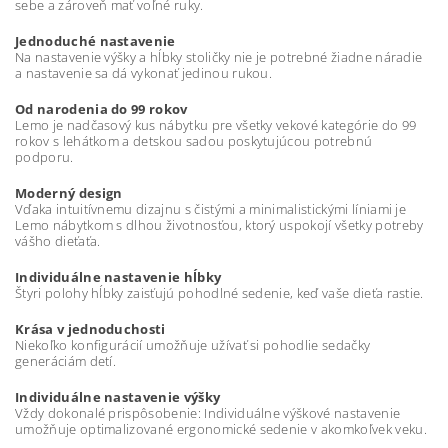
sebe a zároveň mať voľné ruky.
Jednoduché nastavenie
Na nastavenie výšky a hĺbky stoličky nie je potrebné žiadne náradie
a nastavenie sa dá vykonať jedinou rukou.
Od narodenia do 99 rokov
Lemo je nadčasový kus nábytku pre všetky vekové kategórie do 99
rokov s lehátkom a detskou sadou poskytujúcou potrebnú
podporu.
Moderný design
Vďaka intuitívnemu dizajnu s čistými a minimalistickými líniami je
Lemo nábytkom s dlhou životnosťou, ktorý uspokojí všetky potreby
vášho dieťaťa.
Individuálne nastavenie hĺbky
Štyri polohy hĺbky zaisťujú pohodlné sedenie, keď vaše dieťa rastie.
Krása v jednoduchosti
Niekoľko konfigurácií umožňuje užívať si pohodlie sedačky
generáciám detí.
Individuálne nastavenie výšky
Vždy dokonalé prispôsobenie: Individuálne výškové nastavenie
umožňuje optimalizované ergonomické sedenie v akomkoľvek veku.