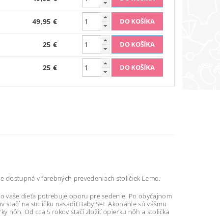
49,95 €
25 €
25 €
 je dostupná v farebných prevedeniach stoličiek Lemo.
, čo vaše dieťa potrebuje oporu pre sedenie. Po obyčajnom
v stačí na stoličku nasadiť Baby Set. Akonáhle sú vášmu
erky nôh. Od cca 5 rokov stačí zložiť opierku nôh a stolička