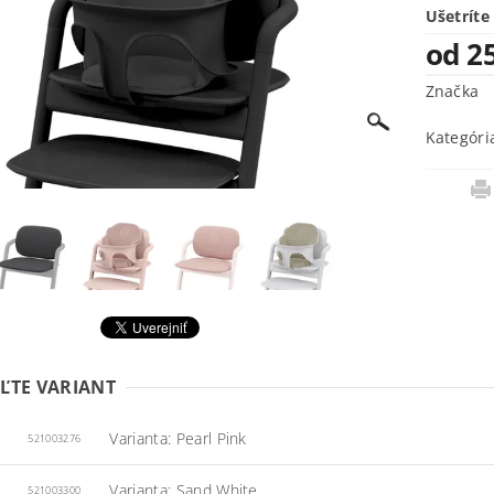
Ušetríte
od 2
Značka
Kategóri
ĽTE VARIANT
Varianta: Pearl Pink
521003276
Varianta: Sand White
521003300