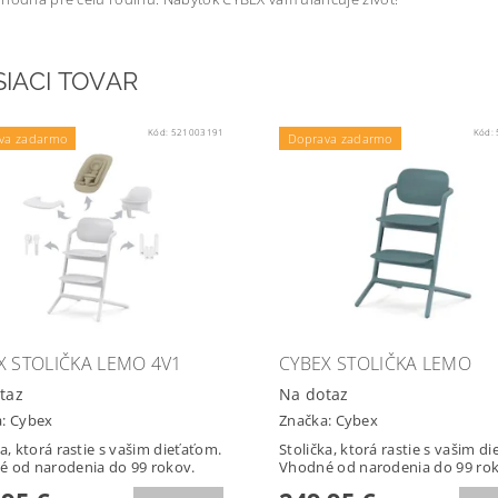
SIACI TOVAR
Kód:
521003191
Kód:
va zadarmo
Doprava zadarmo
X STOLIČKA LEMO 4V1
CYBEX STOLIČKA LEMO
taz
Na dotaz
a:
Cybex
Značka:
Cybex
ka, ktorá rastie s vašim dieťaťom.
Stolička, ktorá rastie s vašim d
 od narodenia do 99 rokov.
Vhodné od narodenia do 99 rok