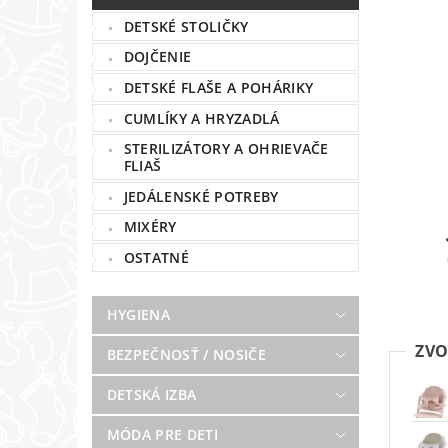
DETSKÉ STOLIČKY
DOJČENIE
DETSKÉ FLAŠE A POHÁRIKY
CUMLÍKY A HRYZADLÁ
STERILIZÁTORY A OHRIEVAČE
FLIAŠ
JEDÁLENSKÉ POTREBY
MIXÉRY
OSTATNÉ
HYGIENA
ZVO
BEZPEČNOSŤ / NOSIČE
DETSKÁ IZBA
MÓDA PRE DETI