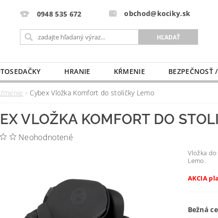
obchod@kociky.sk
0948 535 672
TOSEDAČKY
HRANIE
KŔMENIE
BEZPEČNOSŤ /
PÔRODNICE
MLIEKO A VÝŽIVA
PRE MAMIČKU
Kŕmenie
Cybex Vložka Komfort do stoličky Lemo
EX VLOŽKA KOMFORT DO STOL
Neohodnotené
Vložka do 
Lemo.
AKCIA pl
Bežná c