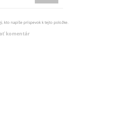
ý, kto napíše príspevok k tejto položke.
dať komentár