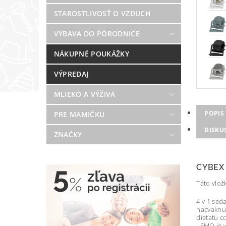
STAROSTLIVOSŤ O VZDUCH
VÝBAVA DO PÔRODNICE
NÁKUPNÉ POUKÁŽKY
VÝPREDAJ
MLIEKO A VÝŽIVA
POPIS
PRE MAMIČKU
DISKU
ZNAČKY
CYBEX
Táto vlož
4 v 1 sed
nacvaknut
dieťaťu cc
LEMO je v