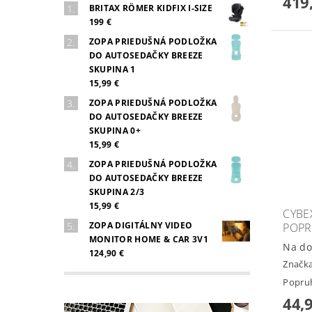
419
BRITAX RÖMER KIDFIX I-SIZE
199 €
ZOPA PRIEDUŠNÁ PODLOŽKA
DO AUTOSEDAČKY BREEZE
SKUPINA 1
15,99 €
ZOPA PRIEDUŠNÁ PODLOŽKA
DO AUTOSEDAČKY BREEZE
SKUPINA 0+
15,99 €
ZOPA PRIEDUŠNÁ PODLOŽKA
DO AUTOSEDAČKY BREEZE
SKUPINA 2/3
15,99 €
CYBE
ZOPA DIGITÁLNY VIDEO
POPR
MONITOR HOME & CAR 3V1
Na do
124,90 €
Značk
Popruh
44,