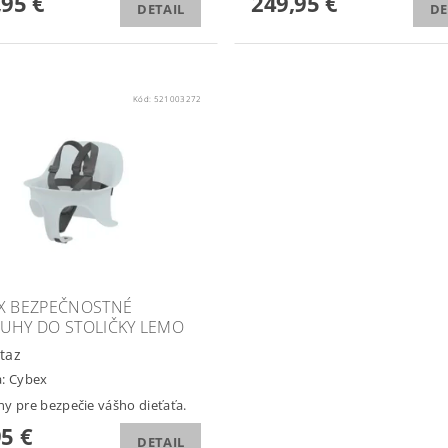
,95 €
249,95 €
DETAIL
DE
Kód:
521003272
X BEZPEČNOSTNÉ
UHY DO STOLIČKY LEMO
taz
a:
Cybex
y pre bezpečie vášho dieťaťa.
95 €
DETAIL