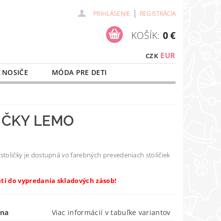
|
PRIHLÁSENIE
REGISTRÁCIA
KOŠÍK:
0 €
EUR
CZK
 NOSIČE
MÓDA PRE DETI
NAŠE SLUŽBY
O NÁKUPE
IČKY LEMO
stoličky je dostupná vo farebných prevedeniach stoličiek
atí do vypredania skladových zásob!
ena
Viac informácií v tabuľke variantov