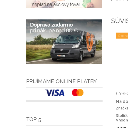
SÚVI
Dopra
PRIJÍMAME ONLINE PLATBY
CYBE
Na do
Značk
Stolič
TOP 5
Vhodné