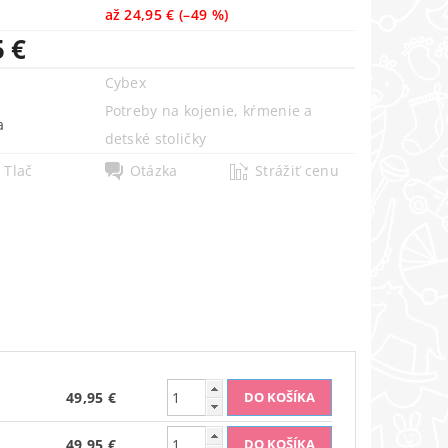
až
24,95 €
(–49 %)
5 €
Cybex
Potreby na kojenie, kŕmenie a
a
detské stoličky
Tlač
Otázka
Strážiť cenu
49,95 €
49,95 €