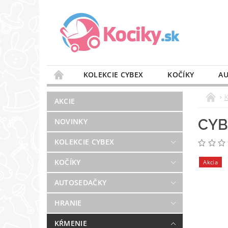
KOLEKCIE CYBEX
KOČÍKY
AU
STAROSTLIVOSŤ O VZDUCH
VÝBAVA DO 
AKCIE
BLOG
PREDAJŇA
KONTAKT
CYB
NOVINKY
KOLEKCIE CYBEX
KOČÍKY
Akcia
AUTOSEDAČKY
HRANIE
KŔMENIE