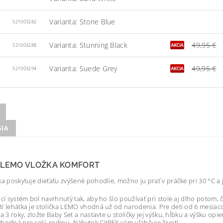
Varianta: Stone Blue
521003282
Varianta: Stunning Black
49,95 €
521003288
Varianta: Suede Grey
49,95 €
521003294
SIA
 LEMO VLOŽKA KOMFORT
ka poskytuje dieťaťu zvýšené pohodlie, možno ju prať v práčke pri 30 °C a
ací systém bol navrhnutý tak, aby ho šlo používať pri stole aj dlho potom
í lehátka je stolička LEMO vhodná už od narodenia. Pre deti od 6 mesiaco
a 3 roky, zložte Baby Set a nastavte u stoličky jej výšku, hĺbku a výšku opi
hodná pre celú rodinu. Nábytok CYBEX vám uľahčuje život!