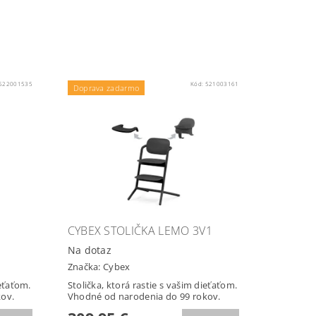
522001535
Kód:
521003161
Doprava zadarmo
CYBEX STOLIČKA LEMO 3V1
Na dotaz
Značka:
Cybex
ieťaťom.
Stolička, ktorá rastie s vašim dieťaťom.
ov.
Vhodné od narodenia do 99 rokov.