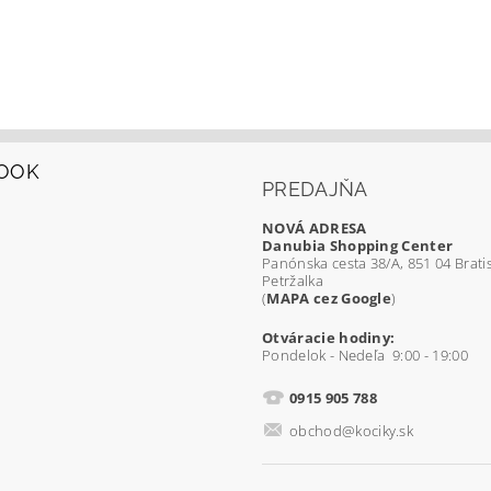
OOK
PREDAJŇA
NOVÁ ADRESA
Danubia Shopping Center
Panónska cesta 38/A, 851 04 Bratis
Petržalka
(
MAPA cez Google
)
Otváracie hodiny:
Pondelok - Nedeľa 9:00 - 19:00
0915 905 788
obchod@kociky.sk