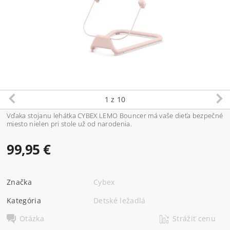
1
z 10
Vďaka stojanu lehátka CYBEX LEMO Bouncer má vaše dieťa bezpečné
miesto nielen pri stole už od narodenia.
99,95 €
Značka
Cybex
Kategória
Detské ležadlá
Otázka
Strážiť cenu