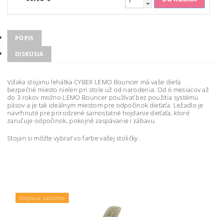
POPIS
DISKUSIA
Vďaka stojanu lehátka CYBEX LEMO Bouncer má vaše dieťa
bezpečné miesto nielen pri stole už od narodenia. Od 6 mesiacov až
do 3 rokov možno LEMO Bouncer používať bez použitia systému
pásov a je tak ideálnym miestom pre odpočinok dieťaťa. Ležadlo je
navrhnuté pre prirodzené samostatné hojdanie dieťaťa, ktoré
zaručuje odpočinok, pokojné zaspávanie i zábavu.
Stojan si môžte vybrať vo farbe vašej stoličky.
Doprava zadarmo