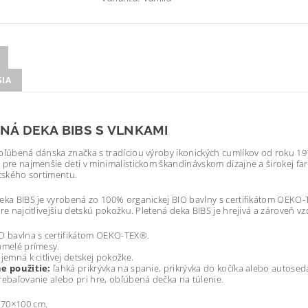
SIA
NÁ DEKA BIBS S VLNKAMI
bľúbená dánska značka s tradíciou výroby ikonických cumlíkov od roku 1
 pre najmenšie deti v minimalistickom škandinávskom dizajne a širokej far
etského sortimentu.
eka BIBS je vyrobená zo 100% organickej BIO bavlny s certifikátom OEKO
pre najcitlivejšiu detskú pokožku. Pletená deka BIBS je hrejivá a zároveň 
O bavlna s certifikátom OEKO-TEX®.
umelé prímesy.
 jemná k citlivej detskej pokožke.
e použitie:
ľahká prikrývka na spanie, prikrývka do kočíka alebo autosed
rebaľovanie alebo pri hre, obľúbená dečka na túlenie.
70×100 cm.