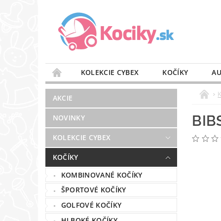
KOLEKCIE CYBEX
KOČÍKY
AU
STAROSTLIVOSŤ O VZDUCH
VÝBAVA DO 
AKCIE
BLOG
PREDAJŇA
KONTAKT
BIB
NOVINKY
KOLEKCIE CYBEX
KOČÍKY
KOMBINOVANÉ KOČÍKY
ŠPORTOVÉ KOČÍKY
GOLFOVÉ KOČÍKY
HLBOKÉ KOČÍKY