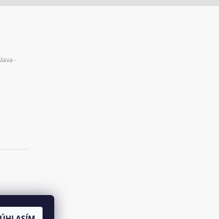
lava -
SÚHLASÍM