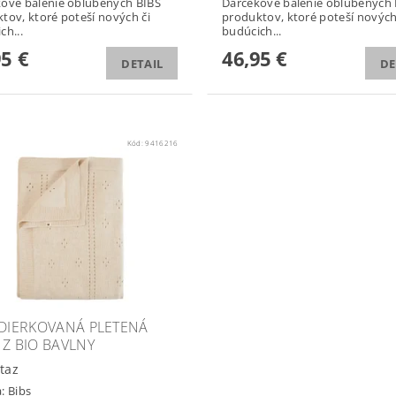
ové balenie obľúbených BIBS
Darčekové balenie obľúbených 
tov, ktoré poteší nových či
produktov, ktoré poteší nových
ch...
budúcich...
95 €
46,95 €
DETAIL
DE
Kód:
9416216
 DIERKOVANÁ PLETENÁ
 Z BIO BAVLNY
taz
a:
Bibs