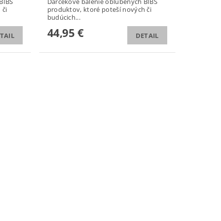
BIBS
Darčekové balenie obľúbených BIBS
 či
produktov, ktoré poteší nových či
budúcich...
44,95 €
TAIL
DETAIL