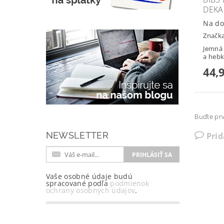
DEKA
Na do
Značk
Jemná 
a hebká
44,
Buďte prv
NEWSLETTER
Pri
Vaše osobné údaje budú
spracované podľa
podmienok
ochrany osobných údajov
.