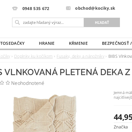
obchod@kociky.sk
0948 535 672
TOSEDAČKY
HRANIE
KŔMENIE
BEZPEČNOSŤ /
PÔRODNICE
MLIEKO A VÝŽIVA
PRE MAMIČKU
Kočíky
Doplnky ku kočíkom
Fusaky, deky a nánožníky
BIBS Vlnkov
S VLNKOVANÁ PLETENÁ DEKA Z
Neohodnotené
Jemná mäk
najcitlive
44,95
Značka