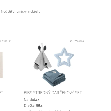
Nečistiť chemicky, nebieliť.
d:
7500101
Kód:
7500104
ET
BIBS STREDNÝ DARČEKOVÝ SET
Na dotaz
Značka:
Bibs