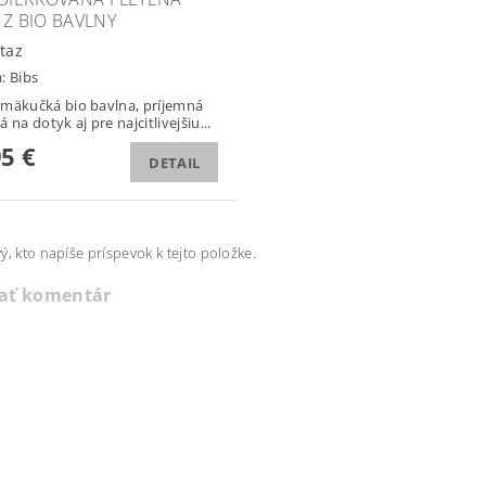
 Z BIO BAVLNY
taz
a:
Bibs
mäkučká bio bavlna, príjemná
 na dotyk aj pre najcitlivejšiu...
95 €
DETAIL
ý, kto napíše príspevok k tejto položke.
dať komentár