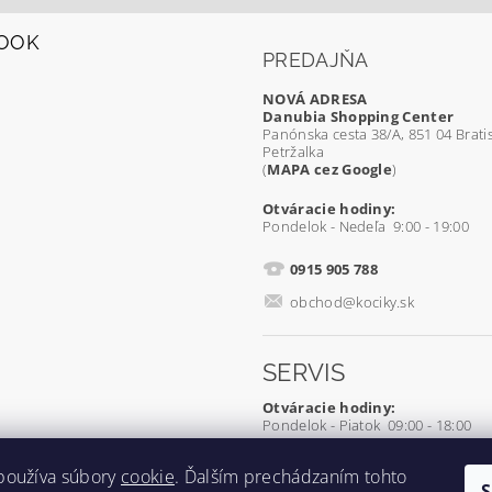
OOK
PREDAJŇA
NOVÁ ADRESA
Danubia Shopping Center
Panónska cesta 38/A, 851 04 Bratis
Petržalka
(
MAPA cez Google
)
Otváracie hodiny:
Pondelok - Nedeľa 9:00 - 19:00
0915 905 788
obchod@kociky.sk
SERVIS
Otváracie hodiny:
Pondelok - Piatok 09:00 - 18:00
0905 539 927
používa súbory
cookie
. Ďalším prechádzaním tohto