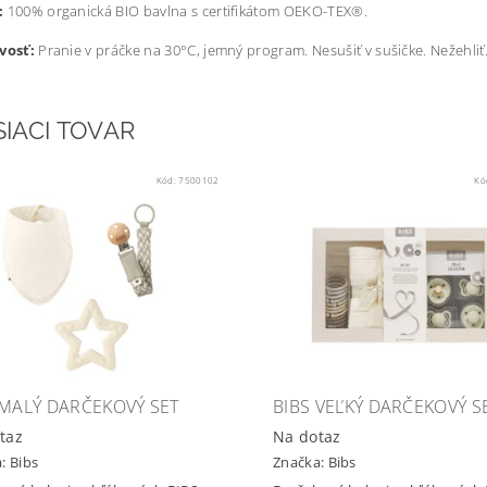
:
100% organická BIO bavlna s certifikátom OEKO-TEX®.
vosť:
Pranie v práčke na 30°C, jemný program. Nesušiť v sušičke. Nežehliť. 
SIACI TOVAR
Kód:
7500102
Kó
 MALÝ DARČEKOVÝ SET
BIBS VEĽKÝ DARČEKOVÝ S
taz
Na dotaz
a:
Bibs
Značka:
Bibs