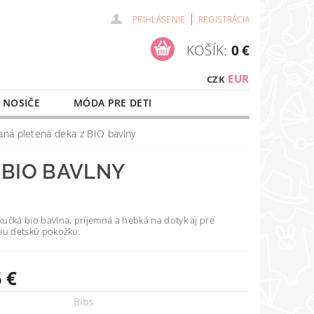
|
PRIHLÁSENIE
REGISTRÁCIA
KOŠÍK:
0 €
EUR
CZK
 NOSIČE
MÓDA PRE DETI
NAŠE SLUŽBY
O NÁKUPE
aná pletená deka z BIO bavlny
 BIO BAVLNY
učká bio bavlna, príjemná a hebká na dotyk aj pre
jšiu detskú pokožku.
 €
Bibs