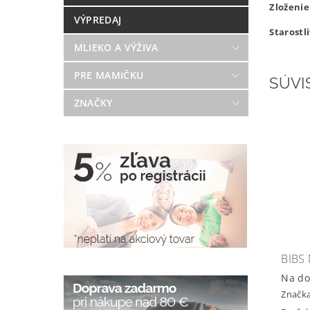
Zloženie
VÝPREDAJ
Starostli
MLIEKO A VÝŽIVA
PRE MAMIČKU
SÚVI
ZNAČKY
BIBS
Na do
Značk