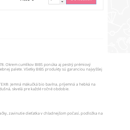
978. Okrem cumlíkov BIBS ponúka aj pestrý prémiový
ebnej palete. Všetky BIBS produkty sú garanciou najvyššej
-TEX®. Jemná mäkučká bio bavlna, príjemná a hebká na
vzdušná, skvelá pre každé ročné obdobie.
ačky, zavinutie dieťatka v chladnejšom počasí, podložka na