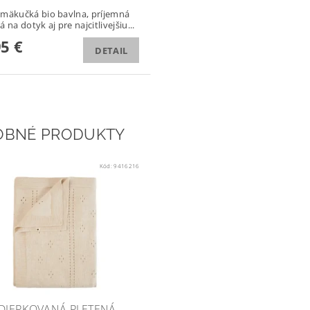
mäkučká bio bavlna, príjemná
 na dotyk aj pre najcitlivejšiu...
95 €
DETAIL
OBNÉ PRODUKTY
Kód:
9416216
 DIERKOVANÁ PLETENÁ