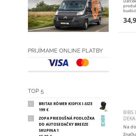
Darček
produk
budúci
34,
PRIJÍMAME ONLINE PLATBY
TOP 5
BRITAX RÖMER KIDFIX I-SIZE
199 €
BIBS
DEKA
ZOPA PRIEDUŠNÁ PODLOŽKA
DO AUTOSEDAČKY BREEZE
Na do
SKUPINA 1
Značk