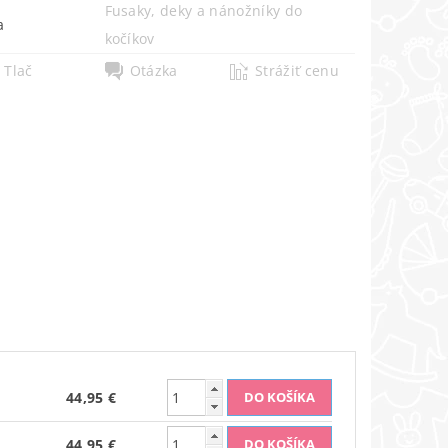
Fusaky, deky a nánožníky do
a
kočíkov
Tlač
Otázka
Strážiť cenu
44,95 €
44,95 €