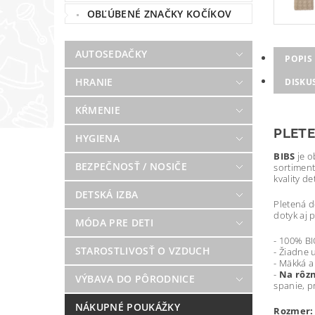
OBĽÚBENÉ ZNAČKY KOČÍKOV
AUTOSEDAČKY
POPIS
HRANIE
DISKU
KŔMENIE
PLETE
HYGIENA
BIBS
je o
BEZPEČNOSŤ / NOSIČE
sortiment
kvality d
DETSKÁ IZBA
Pletená d
dotyk aj 
MÓDA PRE DETI
- 100% BI
STAROSTLIVOSŤ O VZDUCH
- Žiadne 
- Mäkká a
-
Na rôzn
VÝBAVA DO PÔRODNICE
spanie, p
NÁKUPNÉ POUKÁŽKY
Rozmer: