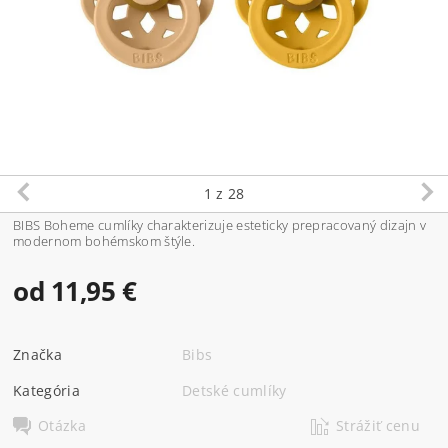
1
z 28
BIBS Boheme cumlíky charakterizuje esteticky prepracovaný dizajn v
modernom bohémskom štýle.
od 11,95 €
Značka
Bibs
Kategória
Detské cumlíky
Otázka
Strážiť cenu