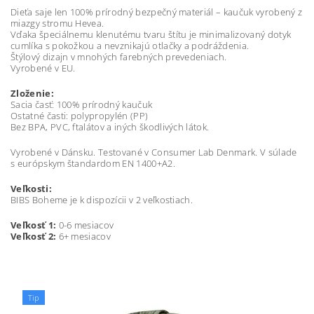
Dieťa saje len 100% prírodný bezpečný materiál – kaučuk vyrobený z
miazgy stromu Hevea.
Vďaka špeciálnemu klenutému tvaru štítu je minimalizovaný dotyk
cumlíka s pokožkou a nevznikajú otlačky a podráždenia.
Štýlový dizajn v mnohých farebných prevedeniach.
Vyrobené v EU.
Zloženie:
Sacia časť: 100% prírodný kaučuk
Ostatné časti: polypropylén (PP)
Bez BPA, PVC, ftalátov a iných škodlivých látok.
Vyrobené v Dánsku. Testované v Consumer Lab Denmark. V súlade
s európskym štandardom EN 1400+A2.
Veľkosti:
BIBS Boheme je k dispozícii v 2 veľkostiach.
Veľkosť 1:
0-6 mesiacov
Veľkosť 2:
6+ mesiacov
Tip