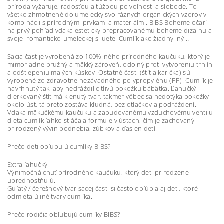
príroda vyžaruje; radosťou a túžbou po voľnosti a slobode. To
všetko zhmotnené do umelecky svojráznych organických vzorov v
kombinácii s prírodnými prvkami a materiálmi. BIBS Boheme očarí
na prvý pohľad vďaka esteticky prepracovanému boheme dizajnu a
svojej romanticko-umeleckej siluete. Cumlík ako žiadny iný…
Sacia časť je vyrobená zo 100%-ného prírodného kaučuku, ktorý je
mimoriadne pružný a mäkký zároveň, odolný proti vytvoreniu trhlín
a odštiepeniu malých kúskov. Ostatné časti (štít a karička) sú
vyrobené zo zdravotne nezávadného polypropylénu (PP). Cumlík je
navrhnutý tak, aby nedráždil citlivú pokožku bábätka. Ľahučký
dierkovaný štít má klenutý tvar, takmer vôbec sa nedotýka pokožky
okolo úst, tá preto zostáva kľudná, bez otlačkov a podráždení.
Vďaka mäkučkému kaučuku a zabudovanému vzduchovému ventilu
dieťa cumlík ľahko stláča a formuje v ústach, čím je zachovaný
prirodzený vývin podnebia, zúbkov a ďasien detí.
Prečo deti obľubujú cumlíky BIBS?
Extra ľahučký.
Výnimočná chuť prírodného kaučuku, ktorý deti prirodzene
uprednostňujú.
Guľatý / čerešnový tvar sacej časti si často obľúbia aj deti, ktoré
odmietajú iné tvary cumlíka.
Prečo rodičia obľubujú cumlíky BIBS?