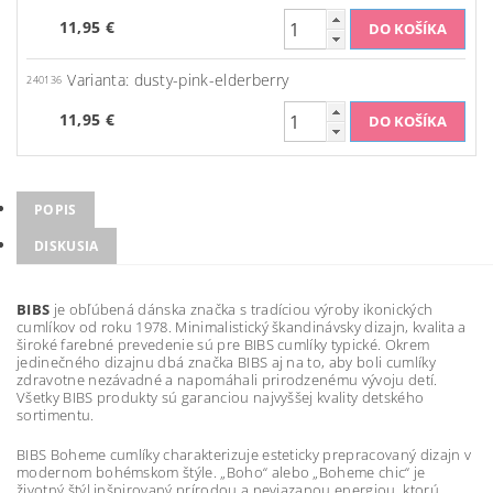
11,95 €
Varianta: dusty-pink-elderberry
240136
11,95 €
POPIS
DISKUSIA
BIBS
je obľúbená dánska značka s tradíciou výroby ikonických
cumlíkov od roku 1978. Minimalistický škandinávsky dizajn, kvalita a
široké farebné prevedenie sú pre BIBS cumlíky typické. Okrem
jedinečného dizajnu dbá značka BIBS aj na to, aby boli cumlíky
zdravotne nezávadné a napomáhali prirodzenému vývoju detí.
Všetky BIBS produkty sú garanciou najvyššej kvality detského
sortimentu.
BIBS Boheme cumlíky charakterizuje esteticky prepracovaný dizajn v
modernom bohémskom štýle. „Boho“ alebo „Boheme chic“ je
životný štýl inšpirovaný prírodou a neviazanou energiou, ktorú