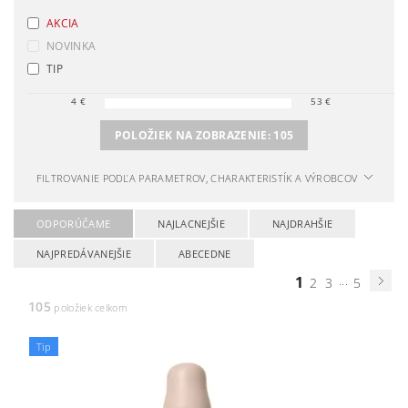
AKCIA
NOVINKA
TIP
4
€
53
€
POLOŽIEK NA ZOBRAZENIE:
105
FILTROVANIE PODĽA PARAMETROV, CHARAKTERISTÍK A VÝROBCOV
ODPORÚČAME
NAJLACNEJŠIE
NAJDRAHŠIE
NAJPREDÁVANEJŠIE
ABECEDNE
1
...
2
3
5
105
položiek celkom
Tip