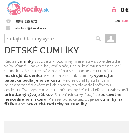
0 €
EUR
CZK
0948 535 672
obchod@kociky.sk
DETSKÉ CUMLÍKY
Keď sa
cumlíky
využívajú v rozumnej miere, sú v živote dieťatka
veľmi vítané. Upokoja ho, keď plače, uspia, keď mu na očiach visí
spánok. I v čase prerezávania zúbkov si mnohé deti cumlíkom
masírujú ďasienka
. Ako oblečenie, tak i cumlíky
vyberajte
bábätku podľa jeho veľkosti
. Mnohé cumlíky sú farbami
prispôsobené dievčatám i chlapcom, no niekedy i ročnému
obdobiu. Tvar výrobkov je prispôsobený čeľusti dieťatka a zabezpečí
prirodzený vývoj zúbkov
. Sacie časti sa vyrábajú zo
zdravotne
neškodného silikónu
. V našej ponuke tiež objavíte
cumlíky na
fľaše
alebo
praktické retiazky na cumlíky
.