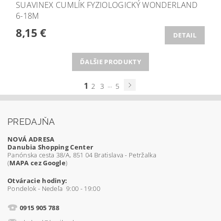
SUAVINEX CUMLÍK FYZIOLOGICKÝ WONDERLAND
6-18M
8,15 €
DETAIL
ĎALŠIE PRODUKTY
1
...
2
3
5
PREDAJŇA
NOVÁ ADRESA
Danubia Shopping Center
Panónska cesta 38/A, 851 04 Bratislava - Petržalka
(
MAPA cez Google
)
Otváracie hodiny:
Pondelok - Nedeľa 9:00 - 19:00
0915 905 788