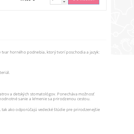
var horného podnebia, ktorý tvorí poschodia a jazyk:
eriál.
diatrov a detských stomatológov. Ponecháva možnosť
ohodnotné sanie a kŕmenie sa prirodzenou cestou.
 tak ako odporúčajú vedecké štúdie pre prirodzenejšie