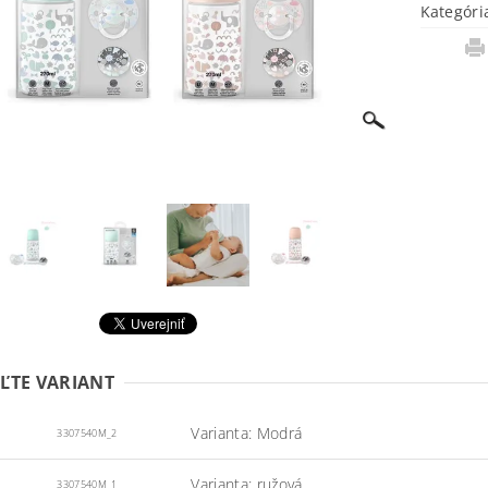
Kategóri
ĽTE VARIANT
Varianta: Modrá
3307540M_2
Varianta: ružová
3307540M_1