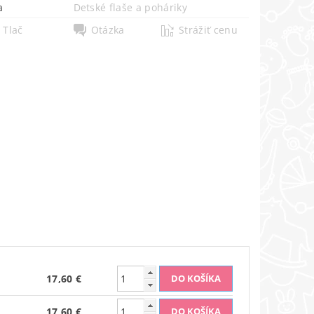
a
Detské flaše a poháriky
Tlač
Otázka
Strážiť cenu
17,60 €
17,60 €