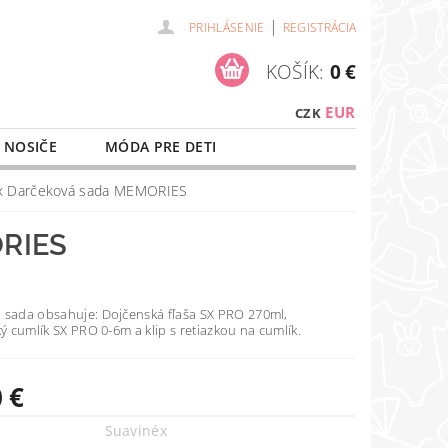
|
PRIHLÁSENIE
REGISTRÁCIA
KOŠÍK:
0 €
EUR
CZK
 NOSIČE
MÓDA PRE DETI
NAŠE SLUŽBY
O NÁKUPE
x Darčeková sada MEMORIES
RIES
 sada obsahuje: Dojčenská fľaša SX PRO 270ml,
ký cumlík SX PRO 0-6m a klip s retiazkou na cumlík.
 €
Suavinéx