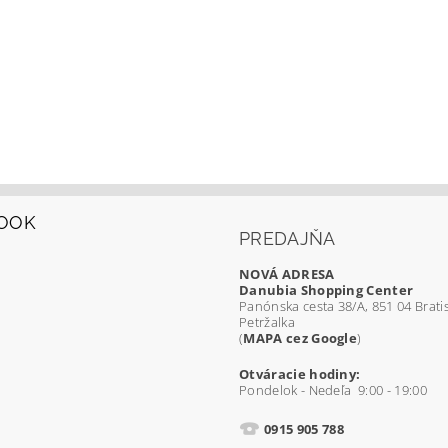
OOK
PREDAJŇA
NOVÁ ADRESA
Danubia Shopping Center
Panónska cesta 38/A, 851 04 Bratis
Petržalka
(
MAPA cez Google
)
Otváracie hodiny:
Pondelok - Nedeľa 9:00 - 19:00
0915 905 788