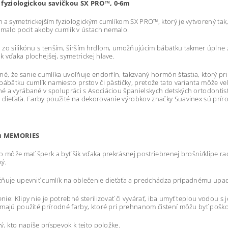
 fyziologickou savičkou SX PRO™, 0-6m
 a symetrickejším fyziologickým cumlíkom SX PRO™, ktorý je vytvorený tak
 malo pocit akoby cumlík v ústach nemalo.
zo silikónu s tenším, širším hrdlom, umožňujúcim bábätku takmer úplne za
 vďaka plochejšej, symetrickej hlave.
né, že sanie cumlíka uvoľňuje endorfín, takzvaný hormón šťastia, ktorý pr
bábätku cumlík namiesto prstov či pästičky, pretože tato varianta môže veľ
 a vyrábané v spolupráci s Asociáciou španielskych detských ortodontist
dieťaťa. Farby použité na dekorovanie výrobkov značky Suavinex sú príro
du MEMORIES
o môže mať šperk a byť šik vďaka prekrásnej postriebrenej brošni/klipe ra
ký.
ňuje upevniť cumlík na oblečenie dieťaťa a predchádza prípadnému upadn
ie: Klipy nie je potrebné sterilizovať či vyvárať, iba umyť teplou vodou 
majú použité prírodné farby, ktoré pri prehnanom čistení môžu byť pošk
ý, kto napíše príspevok k tejto položke.