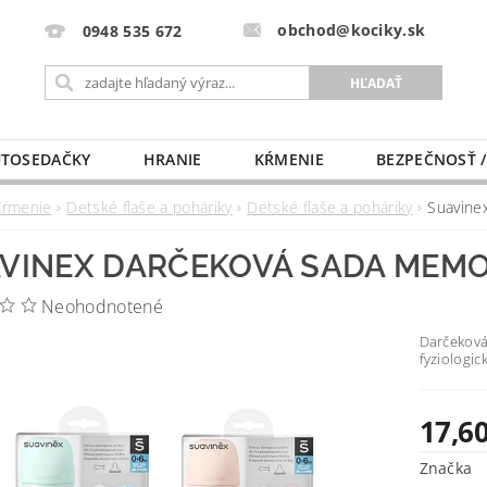
obchod@kociky.sk
0948 535 672
TOSEDAČKY
HRANIE
KŔMENIE
BEZPEČNOSŤ /
PÔRODNICE
MLIEKO A VÝŽIVA
PRE MAMIČKU
Kŕmenie
Detské flaše a poháriky
Detské flaše a poháriky
Suavine
VINEX DARČEKOVÁ SADA MEMO
Neohodnotené
Darčeková
fyziologic
17,60
Značka