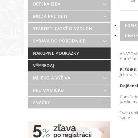
DETSKÁ IZBA
MÓDA PRE DETI
POPIS
STAROSTLIVOSŤ O VZDUCH
DISKU
VÝBAVA DO PÔRODNICE
NÁKUPNÉ POUKÁŽKY
ANATOMICK
horné pod
VÝPREDAJ
FLEXIBI
Jeho veľk
MLIEKO A VÝŽIVA
Dojčens
PRE MAMIČKU
Cumlík do
jazyku ma
ZNAČKY
Tvar cuml
sanie.