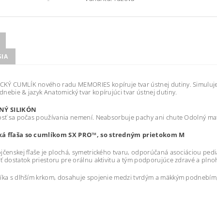
SIA
Ý CUMLÍK nového radu MEMORIES kopíruje tvar ústnej dutiny. Simuluje t
nebie & jazyk Anatomický tvar kopírujúci tvar ústnej dutiny.
LNÝ SILIKÓN
osť sa počas používania nemení. Neabsorbuje pachy ani chute Odolný mat
ká fľaša so cumlíkom SX PRO™, so stredným prietokom M
jčenskej fľaše je plochá, symetrického tvaru, odporúčaná asociáciou pe
ť dostatok priestoru pre orálnu aktivitu a tým podporujúce zdravé a pln
íka s dlhším krkom, dosahuje spojenie medzi tvrdým a mäkkým podnebím,