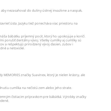
, aby nezasahoval do dutiny ústnej invazívne a naopak,
vrieť ústa. Jazyku tiež ponecháva viac priestoru na
ináša bábätku príjemný pocit, ktorý ho upokojuje a končí.
mi porušiť dentálny vývoj. Všetky cumlíky aj cumlíky sú
ov a rešpektujú prirodzený vývoj ďasien, zubov i
dné a netoxické.
dy MEMORIES značky Suavinex, ktorý je nielen krásny, ale
utiu cumlíka na nečistú zem alebo jeho strate.
s jemným čistiacim prípravkom pre bábätká. Výrobky značky
odené.