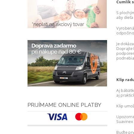
Cumlík s
S plochým
aby dieťa
Vyrobená 
odpočinok
Je dokáza
Doprajte 
podporené
podnebia 
Klip ra
Aj bábätk
aj praktic
PRIJÍMAME ONLINE PLATBY
Klip umož
Upozornen
Suavinex 
Buďte prv