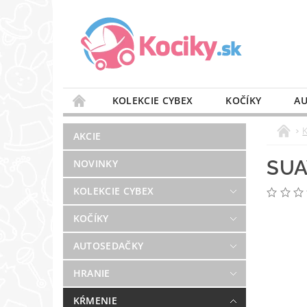
KOLEKCIE CYBEX
KOČÍKY
AU
STAROSTLIVOSŤ O VZDUCH
VÝBAVA DO 
AKCIE
BLOG
PREDAJŇA
KONTAKT
SUA
NOVINKY
KOLEKCIE CYBEX
KOČÍKY
AUTOSEDAČKY
HRANIE
KŔMENIE