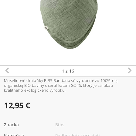
1
z 16
Mušelínové slintáčiky BIBS Bandana sú vyrobené zo 100%-nej
organickej BIO bavlny s certifikátom GOTS, ktorý je zárukou
kvalitného ekologického výrobku.
12,95 €
Značka
Bibs
Kategória
Podbradníky pre deti