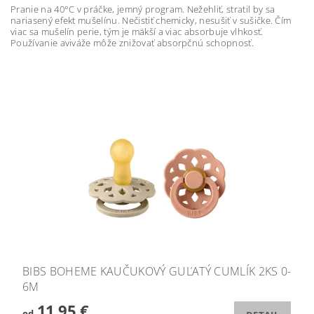
Pranie na 40°C v práčke, jemný program. Nežehliť, stratil by sa
nariasený efekt mušelínu. Nečistiť chemicky, nesušiť v sušičke. Čím
viac sa mušelín perie, tým je mäkší a viac absorbuje vlhkosť.
Používanie aviváže môže znižovať absorpčnú schopnosť.
BIBS BOHEME KAUČUKOVÝ GUĽATÝ CUMLÍK 2KS 0-
6M
11,95 €
od