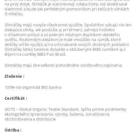
na prvý dotyk. Slintáčik je viacvrstvový, vďaka čomu má skvelé savé
vlastnosti a bude tak perfektným pomocníkom pri tečúcich slinkách
či mliečku.
Slintáčiky majú navyše všestranné využitie. Spoľahlivo odsajú nie len
stekajúce slinky, ale poslúžia aj pri kŕmení, zahrejú hrdielko
v chladnom počasí a sú pekným módnym doplnkom detského
outfitu. Roztomilým detailom je malé vrecúško na cumlík, ktoré
detičky určite využijú aj na schovávanie svojich drobných pokladov.
Slintáčiky ľahko farebne doladíte s obľúbenými BIBS cumlíkmi aj s
klipmi na cumlíky BIBS Paci Braid.
Slintáčiky majú dve veľkosti pohodlného cvočkového zapínania.
Zloženie :
100%-ná organická BIO bavlna
Certifikát :
GOTS – Global Organic Textile Standard. Spĺňa prísne podmienky
ekologického spracovania, výroby, balenia, označovania,
obchodovania a distribúcie.
Údržba :