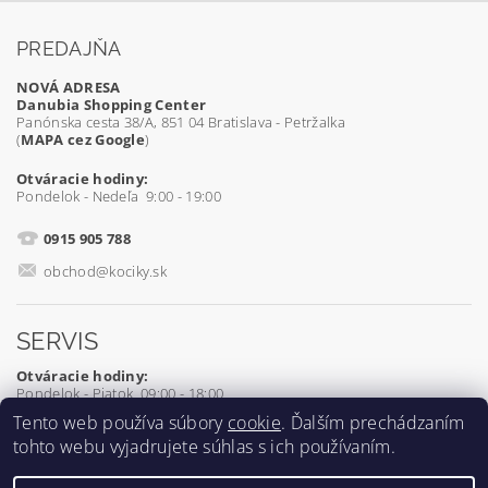
PREDAJŇA
NOVÁ ADRESA
Danubia Shopping Center
Panónska cesta 38/A, 851 04 Bratislava - Petržalka
(
MAPA cez Google
)
Otváracie hodiny:
Pondelok - Nedeľa 9:00 - 19:00
0915 905 788
obchod@kociky.sk
SERVIS
Otváracie hodiny:
Pondelok - Piatok 09:00 - 18:00
Tento web používa súbory
cookie
. Ďalším prechádzaním
0905 539 927
tohto webu vyjadrujete súhlas s ich používaním.
servis@kociky.sk