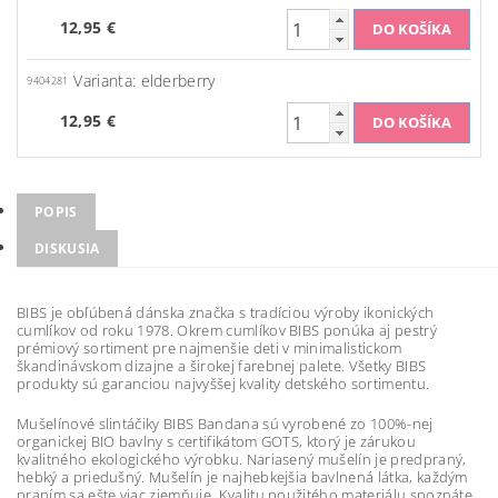
12,95 €
Varianta: elderberry
9404281
12,95 €
POPIS
DISKUSIA
BIBS je obľúbená dánska značka s tradíciou výroby ikonických
cumlíkov od roku 1978. Okrem cumlíkov BIBS ponúka aj pestrý
prémiový sortiment pre najmenšie deti v minimalistickom
škandinávskom dizajne a širokej farebnej palete. Všetky BIBS
produkty sú garanciou najvyššej kvality detského sortimentu.
Mušelínové slintáčiky BIBS Bandana sú vyrobené zo 100%-nej
organickej BIO bavlny s certifikátom GOTS, ktorý je zárukou
kvalitného ekologického výrobku. Nariasený mušelín je predpraný,
hebký a priedušný. Mušelín je najhebkejšia bavlnená látka, každým
praním sa ešte viac zjemňuje. Kvalitu použitého materiálu spoznáte