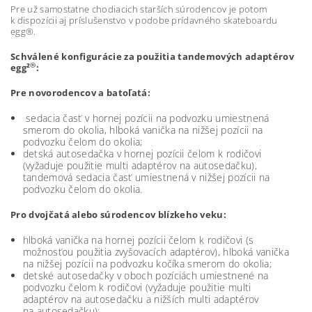
Pre už samostatne chodiacich starších súrodencov je potom
k dispozícii aj príslušenstvo v podobe prídavného skateboardu
egg®.
Schválené konfigurácie za použitia tandemových adaptérov
®
egg²
:
Pre novorodencov a batoľatá:
sedacia časť v hornej pozícii na podvozku umiestnená
smerom do okolia, hlboká vanička na nižšej pozícii na
podvozku čelom do okolia;
detská autosedačka v hornej pozícii čelom k rodičovi
(vyžaduje použitie multi adaptérov na autosedačku),
tandemová sedacia časť umiestnená v nižšej pozícii na
podvozku čelom do okolia.
Pro dvojčatá alebo súrodencov blízkeho veku:
hlboká vanička na hornej pozícii čelom k rodičovi (s
možnosťou použitia zvyšovacích adaptérov), hlboká vanička
na nižšej pozícii na podvozku kočíka smerom do okolia;
detské autosedačky v oboch pozíciách umiestnené na
podvozku čelom k rodičovi (vyžaduje použitie multi
adaptérov na autosedačku a nižších multi adaptérov
na autosedačku);