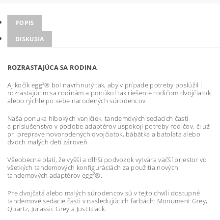
POPIS
DISKUSIA
ROZRASTAJÚCA SA RODINA
Aj kočík egg²® bol navrhnutý tak, aby v prípade potreby poslúžil i
rozrastajúcim sa rodinám a ponúkol tak riešenie rodičom dvojčiatok
alebo rýchle po sebe narodených súrodencov.
Naša ponuka hlbokých vaničiek, tandemových sedacích častí
a príslušenstvo v podobe adaptérov uspokojí potreby rodičov, či už
pri preprave novorodených dvojčiatok, bábätka a batoľaťa alebo
dvoch malých detí zároveň.
Všeobecne platí, že vyšší a dlhší podvozok vytvára väčší priestor vo
všetkých tandemových konfiguráciách za použitia nových
tandemových adaptérov egg²®.
Pre dvojčatá alebo malých súrodencov sú v tejto chvíli dostupné
tandemové sedacie časti v nasledujúcich farbách:
Monument Grey,
Quartz, Jurassic Grey a Just Black.