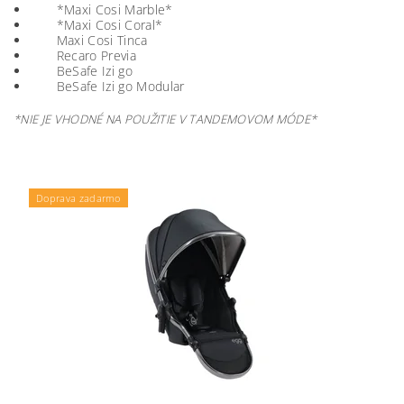
*Maxi Cosi Marble*
*Maxi Cosi Coral*
Maxi Cosi Tinca
Recaro Previa
BeSafe Izi go
BeSafe Izi go Modular
*NIE JE VHODNÉ NA POUŽITIE V TANDEMOVOM MÓDE*
Doprava zadarmo