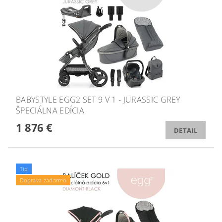
BABYSTYLE EGG2 SET 9 V 1 - JURASSIC GREY
ŠPECIÁLNA EDÍCIA
1 876 €
DETAIL
Tip
Doprava zadarmo