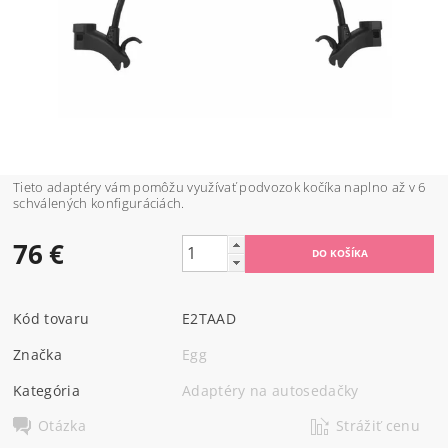
Tieto adaptéry vám pomôžu využívať podvozok kočíka naplno až v 6
schválených konfiguráciách.
76 €
Kód tovaru
E2TAAD
Značka
Egg
Kategória
Adaptéry na autosedačky
Otázka
Strážiť cenu