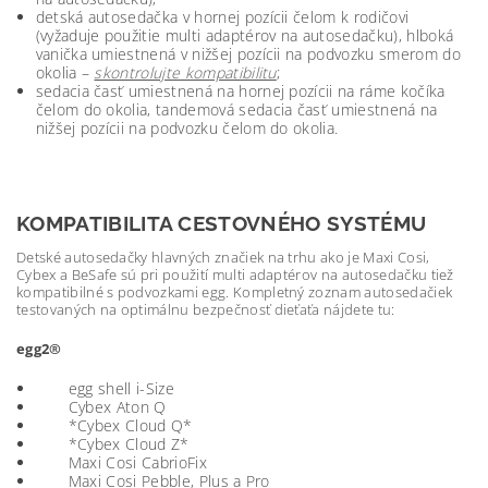
detská autosedačka v hornej pozícii čelom k rodičovi
(vyžaduje použitie multi adaptérov na autosedačku), hlboká
vanička umiestnená v nižšej pozícii na podvozku smerom do
okolia –
skontrolujte kompatibilitu
;
sedacia časť umiestnená na hornej pozícii na ráme kočíka
čelom do okolia, tandemová sedacia časť umiestnená na
nižšej pozícii na podvozku čelom do okolia.
KOMPATIBILITA CESTOVNÉHO SYSTÉMU
Detské autosedačky hlavných značiek na trhu ako je Maxi Cosi,
Cybex a BeSafe sú pri použití multi adaptérov na autosedačku tiež
kompatibilné s podvozkami egg. Kompletný zoznam autosedačiek
testovaných na optimálnu bezpečnosť dieťaťa nájdete tu:
egg2®
egg shell i-Size
Cybex Aton Q
*Cybex Cloud Q*
*Cybex Cloud Z*
Maxi Cosi CabrioFix
Maxi Cosi Pebble, Plus a Pro