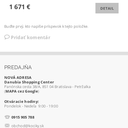
1 671 €
DETAIL
Buďte prvý, kto napíše príspevok k tejto položke.
Pridať komentár
PREDAJŇA
NOVÁ ADRESA
Danubia Shopping Center
Panónska cesta 38/A, 851 04 Bratislava - Petržalka
(
MAPA cez Google
)
Otváracie hodiny:
Pondelok - Nedeľa 9:00 - 19:00
0915 905 788
obchod@kociky.sk