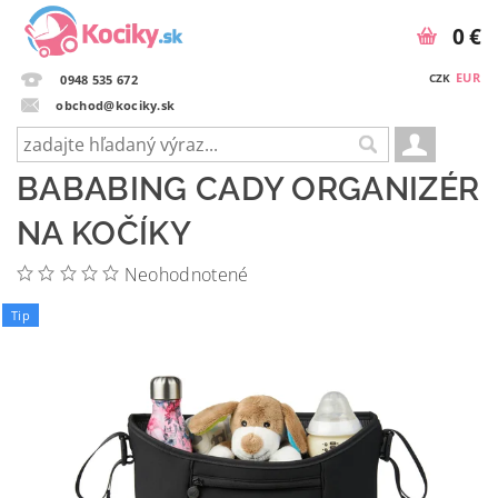
0 €
EUR
CZK
0948 535 672
obchod@kociky.sk
BABABING CADY ORGANIZÉR
NA KOČÍKY
Neohodnotené
Tip