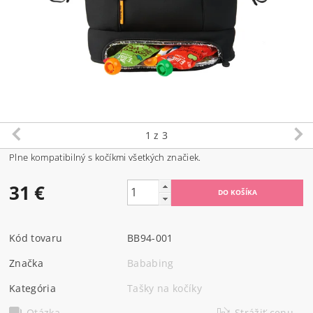
1
z 3
Plne kompatibilný s kočíkmi všetkých značiek.
31 €
Kód tovaru
BB94-001
Značka
Bababing
Kategória
Tašky na kočíky
Otázka
Strážiť cenu