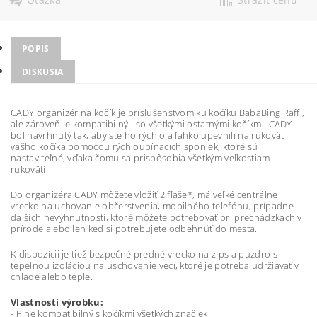
POPIS
DISKUSIA
CADY organizér na kočík je príslušenstvom ku kočíku BabaBing Raffi,
ale zároveň je kompatibilný i so všetkými ostatnými kočíkmi. CADY
bol navrhnutý tak, aby ste ho rýchlo a ľahko upevnili na rukoväť
vášho kočíka pomocou rýchloupínacích sponiek, ktoré sú
nastaviteľné, vďaka čomu sa prispôsobia všetkým veľkostiam
rukovätí.
Do organizéra CADY môžete vložiť 2 fľaše*, má veľké centrálne
vrecko na uchovanie občerstvenia, mobilného telefónu, prípadne
ďalších nevyhnutností, ktoré môžete potrebovať pri prechádzkach v
prírode alebo len keď si potrebujete odbehnúť do mesta.
K dispozícii je tiež bezpečné predné vrecko na zips a puzdro s
tepelnou izoláciou na uschovanie vecí, ktoré je potreba udržiavať v
chlade alebo teple.
Vlastnosti výrobku:
- Plne kompatibilný s kočíkmi všetkých značiek.