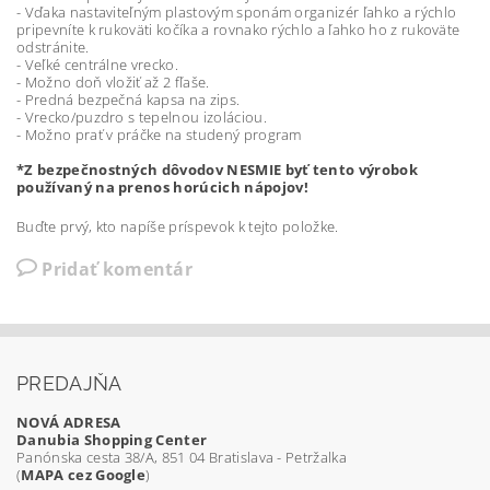
- Vďaka nastaviteľným plastovým sponám organizér ľahko a rýchlo
pripevníte k rukoväti kočíka a rovnako rýchlo a ľahko ho z rukoväte
odstránite.
- Veľké centrálne vrecko.
- Možno doň vložiť až 2 fľaše.
- Predná bezpečná kapsa na zips.
- Vrecko/puzdro s tepelnou izoláciou.
- Možno prať v práčke na studený program
*Z bezpečnostných dôvodov NESMIE byť tento výrobok
používaný na prenos horúcich nápojov!
Buďte prvý, kto napíše príspevok k tejto položke.
Pridať komentár
PREDAJŇA
NOVÁ ADRESA
Danubia Shopping Center
Panónska cesta 38/A, 851 04 Bratislava - Petržalka
(
MAPA cez Google
)