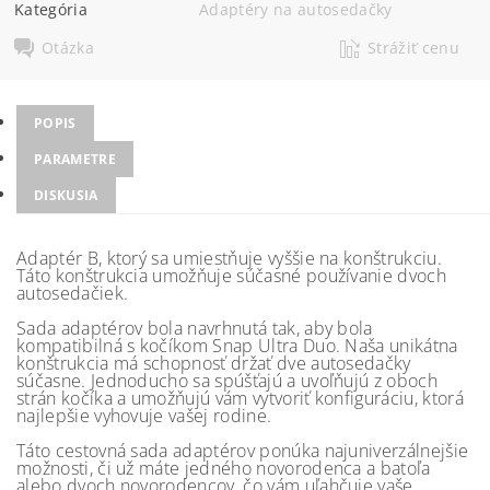
Kategória
Adaptéry na autosedačky
Otázka
Strážiť cenu
POPIS
PARAMETRE
DISKUSIA
Adaptér B, ktorý sa umiestňuje vyššie na konštrukciu.
Táto konštrukcia umožňuje súčasné používanie dvoch
autosedačiek.
Sada adaptérov bola navrhnutá tak, aby bola
kompatibilná s kočíkom Snap Ultra Duo. Naša unikátna
konštrukcia má schopnosť držať dve autosedačky
súčasne. Jednoducho sa spúšťajú a uvoľňujú z oboch
strán kočíka a umožňujú vám vytvoriť konfiguráciu, ktorá
najlepšie vyhovuje vašej rodine.
Táto cestovná sada adaptérov ponúka najuniverzálnejšie
možnosti, či už máte jedného novorodenca a batoľa
alebo dvoch novorodencov, čo vám uľahčuje vaše