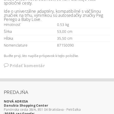
spoločné cesty.
Ide o univerzálne adaptéry, kompatibilné s väčšinou
značiek na trhu, výnimkou sú autosedačky značky Peg
Perego a Baby Love.
Hmotnosť
0.53 kg
Šírka
53,00 cm
Hĺbka
35,50 cm
Nomenclature
87150090
Buďte prvý, kto napíše príspevok k tejto položke.
Pridať komentár
PREDAJŇA
NOVÁ ADRESA
Danubia Shopping Center
Panónska cesta 38/A, 851 04 Bratislava - Petržalka
(
MAPA cez Google
)