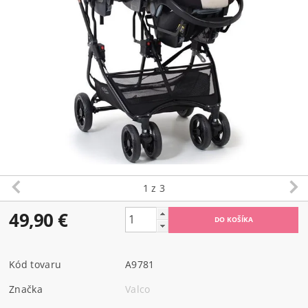
1
z 3
49,90 €
Kód tovaru
A9781
Značka
Valco