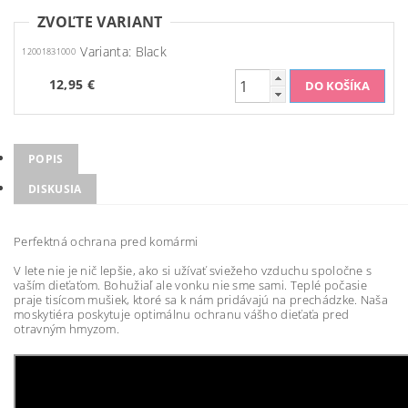
ZVOĽTE VARIANT
Varianta: Black
12001831000
12,95 €
POPIS
DISKUSIA
Perfektná ochrana pred komármi
V lete nie je nič lepšie, ako si užívať sviežeho vzduchu spoločne s
vaším dieťaťom. Bohužiaľ ale vonku nie sme sami. Teplé počasie
praje tisícom mušiek, ktoré sa k nám pridávajú na prechádzke. Naša
moskytiéra poskytuje optimálnu ochranu vášho dieťaťa pred
otravným hmyzom.