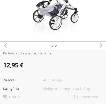
1
z 2
Perfektná ochrana pred komármi.
12,95 €
Značka
ABC Design
Kategória
Sieťky proti hmyzu na kočíky
Otázka
Strážiť cenu