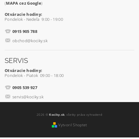
(
MAPA cez Google
)
Otváracie hodiny:
Pondelok - Nedeľa 9:00 - 19:00
0915 905 788
obchod@kociky.sk
SERVIS
Otváracie hodiny:
Pondelok - Piatok 09:00 - 18:00
0905 539 927
servis@kociky.sk
2026 ©
Kociky.sk
, všetky práva vyhradené
Vytvoril Shoptet