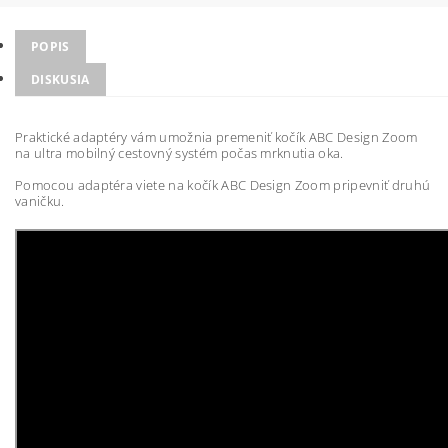
POPIS
DISKUSIA
Praktické adaptéry vám umožnia premeniť kočík ABC Design Zoom
na ultra mobilný cestovný systém počas mrknutia oka.
Pomocou adaptéra viete na kočík ABC Design Zoom pripevniť druhú
vaničku.