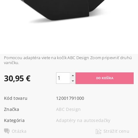
Pomocou adaptéra viete na kočík ABC Design Zoom pripevniť druhú
vaničku.
30,95 €
Kód tovaru
12001791000
Značka
ABC Design
Kategória
Adaptéry na autosedačky
Otázka
Strážiť cenu