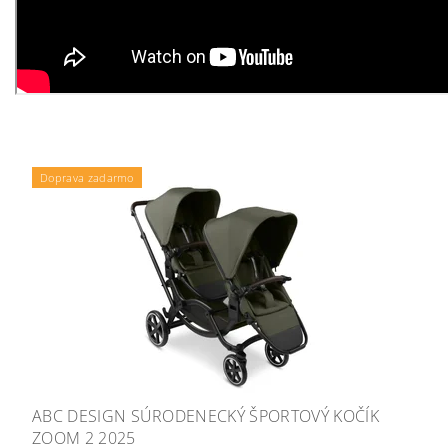
Doprava zadarmo
ABC DESIGN SÚRODENECKÝ ŠPORTOVÝ KOČÍK
ZOOM 2 2025