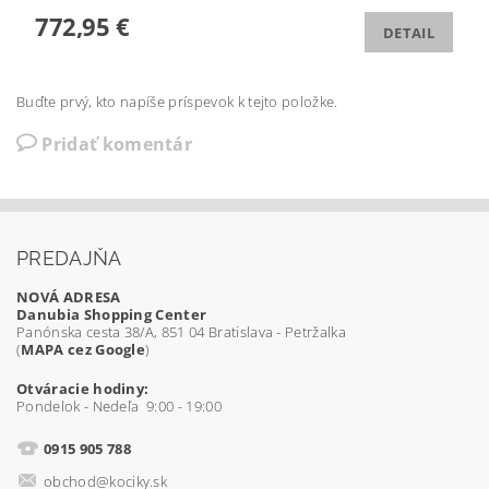
772,95 €
DETAIL
Buďte prvý, kto napíše príspevok k tejto položke.
Pridať komentár
PREDAJŇA
NOVÁ ADRESA
Danubia Shopping Center
Panónska cesta 38/A, 851 04 Bratislava - Petržalka
(
MAPA cez Google
)
Otváracie hodiny:
Pondelok - Nedeľa 9:00 - 19:00
0915 905 788
obchod@kociky.sk