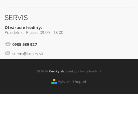
SERVIS
Otváracie hodiny:
Pondelok - Piatok 09:00 - 18:00
0905 539 927
servis@kociky.sk
2026 ©
Kociky.sk
, všetky práva vyhradené
Vytvoril Shoptet