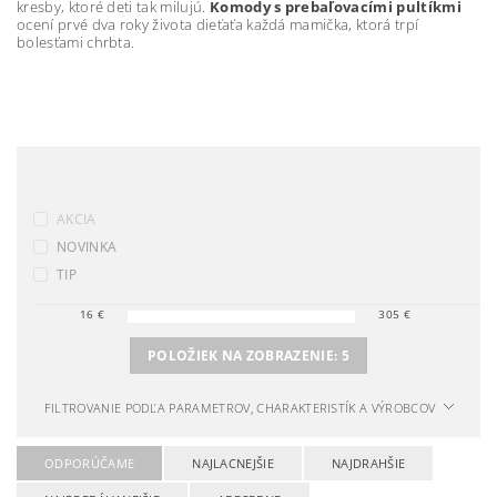
kresby, ktoré deti tak milujú.
Komody s prebaľovacími pultíkmi
ocení prvé dva roky života dieťaťa každá mamička, ktorá trpí
bolesťami chrbta.
AKCIA
NOVINKA
TIP
16
€
305
€
POLOŽIEK NA ZOBRAZENIE:
5
FILTROVANIE PODĽA PARAMETROV, CHARAKTERISTÍK A VÝROBCOV
ODPORÚČAME
NAJLACNEJŠIE
NAJDRAHŠIE