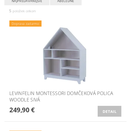
NAJPREDÁVANEJŠIE
ABECEDNE
5
položiek celkom
Doprava zadarmo
LEVINFELIN MONTESSORI DOMČEKOVÁ POLICA
WOODLE SIVÁ
249,90 €
DETAIL