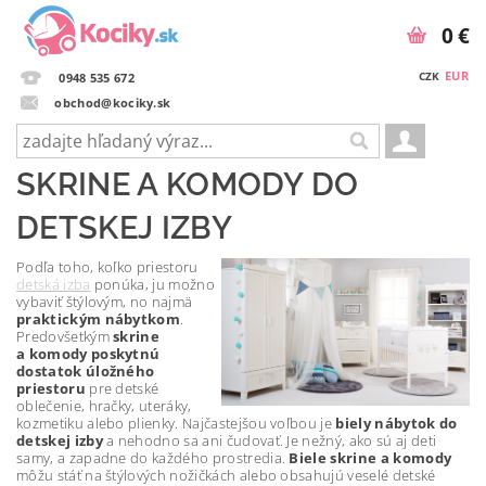
0 €
EUR
CZK
0948 535 672
obchod@kociky.sk
SKRINE A KOMODY DO
DETSKEJ IZBY
Podľa toho, koľko priestoru
detská izba
ponúka, ju možno
vybaviť štýlovým, no najmä
praktickým nábytkom
.
Predovšetkým
skrine
a komody poskytnú
dostatok úložného
priestoru
pre detské
oblečenie, hračky, uteráky,
kozmetiku alebo plienky. Najčastejšou voľbou je
biely nábytok do
detskej izby
a nehodno sa ani čudovať. Je nežný, ako sú aj deti
samy, a zapadne do každého prostredia.
Biele skrine a komody
môžu stáť na štýlových nožičkách alebo obsahujú veselé detské