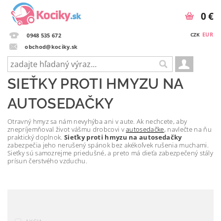
0 €
EUR
CZK
0948 535 672
obchod@kociky.sk
SIEŤKY PROTI HMYZU NA
AUTOSEDAČKY
Otravný hmyz sa nám nevyhýba ani v aute. Ak nechcete, aby
znepríjemňoval život vášmu drobcovi v
autosedačke
, navlečte na ňu
praktický doplnok.
Sieťky proti hmyzu na autosedačky
zabezpečia jeho nerušený spánok bez akékoľvek rušenia muchami.
Sieťky sú samozrejme priedušné, a preto má dieťa zabezpečený stály
prísun čerstvého vzduchu.