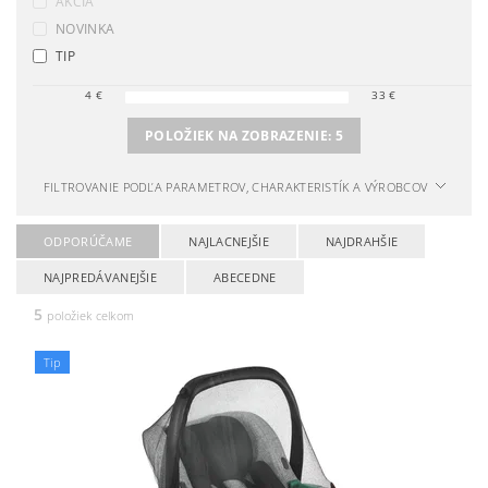
AKCIA
NOVINKA
TIP
4
€
33
€
POLOŽIEK NA ZOBRAZENIE:
5
FILTROVANIE PODĽA PARAMETROV, CHARAKTERISTÍK A VÝROBCOV
ODPORÚČAME
NAJLACNEJŠIE
NAJDRAHŠIE
NAJPREDÁVANEJŠIE
ABECEDNE
5
položiek celkom
Tip