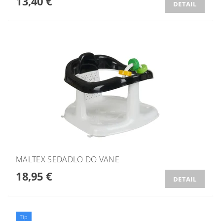
13,40 €
DETAIL
MALTEX SEDADLO DO VANE
18,95 €
DETAIL
Tip