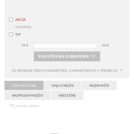
AKCIA
NOVINKA
TIP
10
€
33
€
POLOŽIEK NA ZOBRAZENIE:
17
FILTROVANIE PODĽA PARAMETROV, CHARAKTERISTÍK A VÝROBCOV
ODPORÚČAME
NAJLACNEJŠIE
NAJDRAHŠIE
NAJPREDÁVANEJŠIE
ABECEDNE
17
položiek celkom