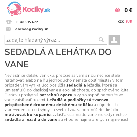
0 €
EUR
CZK
0948 535 672
obchod@kociky.sk
SEDADLÁ A LEHÁTKA DO
VANE
Nevlastníte detskú vaničku, pretože sa vám s ňou nechce stále
naťahovať, alebo na ňu jednoducho nemáte dosť miesta? V tom
prípade vám vynikajúco poslúžia
sedadlá a
ležadlá, ktoré sa
umiestňujú do klasickej vane alebo, ak chcete, do sprchového kúta.
Dieťatku poskytnú
potrebnú oporu
a vy ho aspoň nemusíte vo
vode zaisťovať rukami.
Ležadlá a podložky sú tvarovo
prispôsobené drobnému detskému telíčku
a nájdete ich
v prevedeniach od výmyslu sveta. I vďaka nim môžete dieťatko
motivovať ku kúpaniu
, zvlášť ak sa mu do vane niekedy nechce.
S
edadlá a ležadlá do vane
sú vhodné najmä pre tých najmenších.