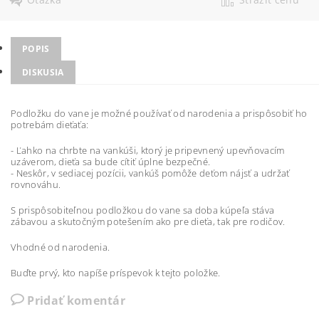
POPIS
DISKUSIA
Podložku do vane je možné používať od narodenia a prispôsobiť ho
potrebám dieťaťa:
- Ľahko na chrbte na vankúši, ktorý je pripevnený upevňovacím
uzáverom, dieťa sa bude cítiť úplne bezpečné.
- Neskôr, v sediacej pozícii, vankúš pomôže deťom nájsť a udržať
rovnováhu.
S prispôsobiteľnou podložkou do vane sa doba kúpeľa stáva
zábavou a skutočným potešením ako pre dieťa, tak pre rodičov.
Vhodné od narodenia.
Buďte prvý, kto napíše príspevok k tejto položke.
Pridať komentár