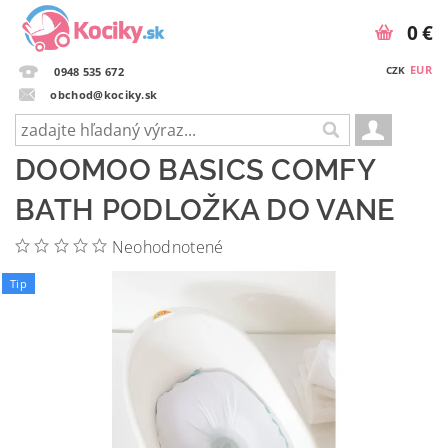
0 €
EUR
CZK
0948 535 672
obchod@kociky.sk
DOOMOO BASICS COMFY
BATH PODLOŽKA DO VANE
Neohodnotené
Tip