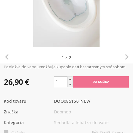
1
z 2
Podložka do vane umožňuje kúpanie detí bestarostným spôsobom.
26,90 €
Kód tovaru
DOO085150_NEW
Značka
Doomoo
Kategória
Sedadlá a lehátka do vane
Otázka
Strážiť cenu