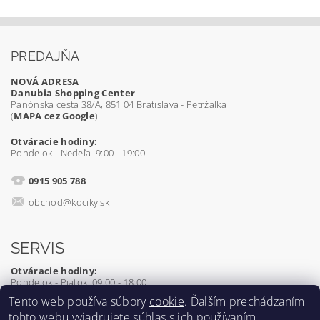
PREDAJŇA
NOVÁ ADRESA
Danubia Shopping Center
Panónska cesta 38/A, 851 04 Bratislava - Petržalka
(
MAPA cez Google
)
Otváracie hodiny:
Pondelok - Nedeľa 9:00 - 19:00
0915 905 788
obchod@kociky.sk
SERVIS
Otváracie hodiny:
Pondelok - Piatok 09:00 - 18:00
Tento web používa súbory
cookie
. Ďalším prechádzaním
0905 539 927
tohto webu vyjadrujete súhlas s ich používaním.