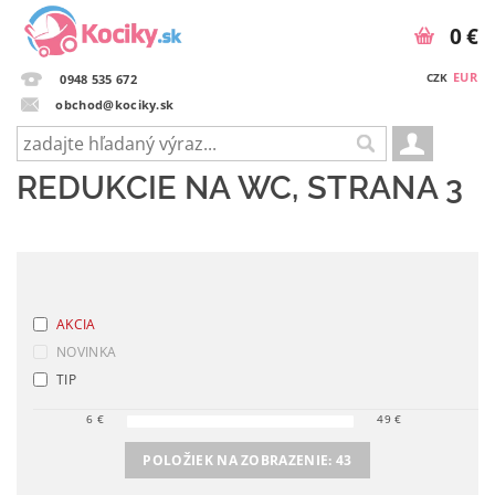
0 €
EUR
CZK
0948 535 672
obchod@kociky.sk
REDUKCIE NA WC
, STRANA 3
AKCIA
NOVINKA
TIP
6
€
49
€
POLOŽIEK NA ZOBRAZENIE:
43