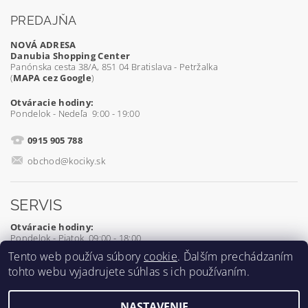
PREDAJŇA
NOVÁ ADRESA
Danubia Shopping Center
Panónska cesta 38/A, 851 04 Bratislava - Petržalka
(
MAPA cez Google
)
Otváracie hodiny:
Pondelok - Nedeľa 9:00 - 19:00
0915 905 788
obchod@kociky.sk
SERVIS
Otváracie hodiny:
Pondelok - Piatok 09:00 - 18:00
Tento web používa súbory
cookie
. Ďalším prechádzaním
0905 539 927
tohto webu vyjadrujete súhlas s ich používaním.
servis@kociky.sk
NASTAVENIE