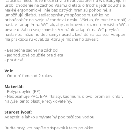
Naučiť sa niečo nové môže chvíľu trvať. Adaptér na WC BabyBjörn
urobí chodenie na záchod Vášmu dieťaťu o trochu jednoduchšie.
Mäkké ergonomické línie bez ostrých hrán sú pohodlné, a
umožňujú dieťaťu sedieť správnym spôsobom. Ľahko ho
prispôsobíte na svoje záchodovú dosku. Všetko, čo musíte urobiť, je
nastaviť adaptér na WC tak, aby zodpovedal rozmerom vášho WC a
pevne držal na svoje mieste. Akonáhle adaptér na WC prvýkrát
nastavíte, môžu ho deti samy nasadiť, keď idú na toaletu. Adaptér
má praktickú rukoväť, za ktorú je možné ho zavesiť.
- Bezpečne sadne na záchod
- Jednoduché použitie pre dieťa
- praktické
Vek:
- Odporúčame od 2 rokov.
Materiál:
- Polypropylén (PP).
- Neobsahuje PVC, BPA, ftaláty, kadmium, olovo, bróm ani chlór.
Navyše, tento plast je recyklovateľný.
Starostlivosť:
Adaptér je ľahko umývateľný pod tečúcou vodou.
Buďte prvý, kto napíše príspevok k tejto položke.