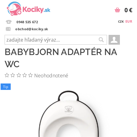
0 €
EUR
CZK
0948 535 672
obchod@kociky.sk
BABYBJORN ADAPTÉR NA
WC
Neohodnotené
Tip