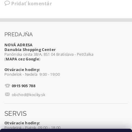
Pridať komentár
PREDAJŇA
NOVÁ ADRESA
Danubia Shopping Center
Panónska cesta 38/A, 851 04 Bratislava - Petržalka
(
MAPA cez Google
)
Otváracie hodiny:
Pondelok - Nedeľa 9:00 - 19:00
0915 905 788
obchod@kociky.sk
SERVIS
Otváracie hodiny:
Pondelok - Piatok 09:00 - 18:00