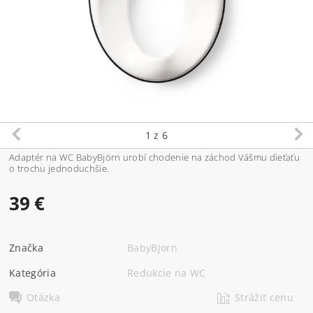
1
z 6
Adaptér na WC BabyBjörn urobí chodenie na záchod Vášmu dieťaťu
o trochu jednoduchšie.
39 €
Značka
BabyBjorn
Kategória
Redukcie na WC
Otázka
Strážiť cenu