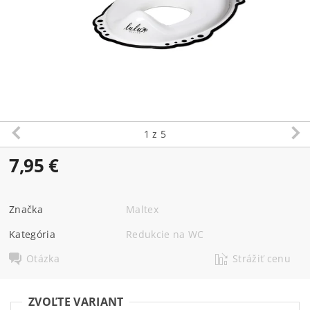
1
z 5
7,95 €
Značka
Maltex
Kategória
Redukcie na WC
Otázka
Strážiť cenu
ZVOĽTE VARIANT