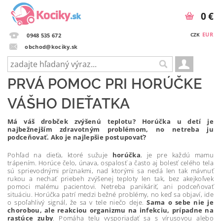
0 €
EUR
CZK
0948 535 672
obchod@kociky.sk
PRVÁ POMOC PRI HORÚČKE
VÁŠHO DIEŤATKA
Má váš drobček zvýšenú teplotu? Horúčka u detí je
najbežnejším zdravotným problémom, no netreba ju
podceňovať. Ako je najlepšie postupovať?
Pohľad na dieťa, ktoré sužuje
horúčka
, je pre každú mamu
trápením. Horúce čelo, únava, ospalosť a často aj bolesť celého tela
sú sprievodnými príznakmi, nad ktorými sa nedá len tak mávnuť
rukou a nechať priebeh zvýšenej teploty len tak, bez akejkoľvek
pomoci malému pacientovi. Netreba panikáriť, ani podceňovať
situáciu. Horúčka patrí medzi bežné problémy, no keď sa objaví, ide
o spoľahlivý signál, že sa v tele niečo deje.
Sama o sebe nie je
chorobou, ale reakciou organizmu na infekciu, prípadne na
rastúce zuby
. Pomáha telu vysporiadať sa s vírusovou alebo