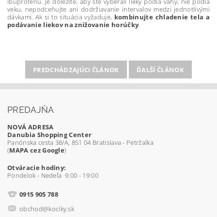
ibuprofenu. Je dôležité, aby ste vyberali lieky podľa váhy, nie podľa
veku, nepodceňujte ani dodržiavanie intervalov medzi jednotlivými
dávkami. Ak si to situácia vyžaduje,
kombinujte chladenie tela a
podávanie liekov na znižovanie horúčky
.
PREDCHÁDZAJÚCI ČLÁNOK
ĎALŠÍ ČLÁNOK
PREDAJŇA
NOVÁ ADRESA
Danubia Shopping Center
Panónska cesta 38/A, 851 04 Bratislava - Petržalka
(
MAPA cez Google
)
Otváracie hodiny:
Pondelok - Nedeľa 9:00 - 19:00
0915 905 788
obchod@kociky.sk