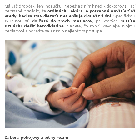
Má váš drobček „len“ horúčku? Nebežte s ním hneď k doktorovi! Platí
nepísané pravidlo, že
ordináciu lekára je potrebné navštíviť až
vtedy, keď sa stav dieťaťa nezlepšuje dva až tri dni
. Špecifickou
skupinou sú
dojčatá do troch mesiacov
, pri ktorých
musíte
situáciu riešiť bezodkladne
. Neviete, čo robiť? Zavolajte svojmu
pediatrovi a poraďte sa s ním o najlepšom postupe.
Zaberá pokojový a pitný režim