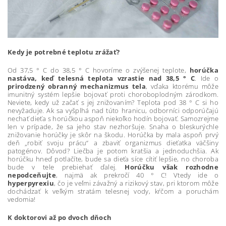
Kedy je potrebné teplotu zrážať?
Od 37,5 ° C do 38,5 ° C hovoríme o zvýšenej teplote,
horúčka
nastáva, keď telesná teplota vzrastie nad 38,5 ° C
. Ide o
prirodzený obranný mechanizmus tela
, vďaka ktorému môže
imunitný systém lepšie bojovať proti choroboplodným zárodkom.
Neviete, kedy už začať s jej znižovaním? Teplota pod 38 ° C si ho
nevyžaduje. Ak sa vyšplhá nad túto hranicu, odborníci odporúčajú
nechať dieťa s horúčkou aspoň niekoľko hodín bojovať. Samozrejme
len v prípade, že sa jeho stav nezhoršuje. Snaha o bleskurýchle
znižovanie horúčky je skôr na škodu. Horúčka by mala aspoň prvý
deň „robiť svoju prácu“ a zbaviť organizmus dieťatka väčšiny
patogénov. Dôvod? Liečba je potom kratšia a jednoduchšia. Ak
horúčku hneď potlačíte, bude sa dieťa síce cítiť lepšie, no choroba
bude v tele prebiehať ďalej.
Horúčku však rozhodne
nepodceňujte
, najmä ak prekročí 40 ° C! Vtedy ide o
hyperpyrexiu
, čo je veľmi závažný a rizikový stav, pri ktorom môže
dochádzať k veľkým stratám telesnej vody, kŕčom a poruchám
vedomia!
K doktorovi až po dvoch dňoch