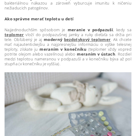
bakteriálnou nákazou a zároveň vyburcuje imunitu k ničeniu
nežiaducich patogénov.
Ako správne merať teplotu u detí
Najjednoduchším spôsobom je
meranie v podpazuší
, kedy sa
teplomer
vloží do podpazušnej jamky a ruky dieťaťa sa držia pri
tele. Obľúbený je aj
moderný
bezdotykový teplomer
. Ak chcete
mať najautentickejšiu a najpresnejšiu informáciu o výške telesnej
teploty, získate ju
meraním v konečníku
(teplomer vždy vopred
potrite olejom alebo vazelínou) alebo
meraním v ústach
. Rozdiel
medzi teplotou nameranou v podpazuší a v konečníku býva až pol
stupňa (v konečníku je vyššia).