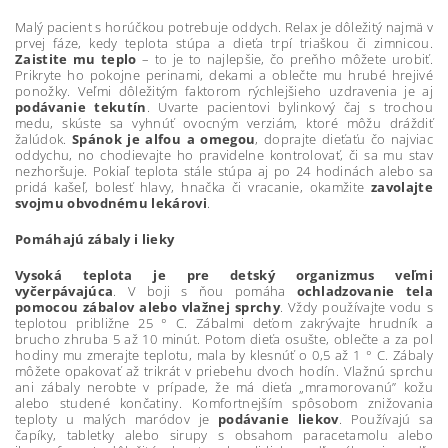
Malý pacient s horúčkou potrebuje oddych. Relax je dôležitý najmä v
prvej fáze, kedy teplota stúpa a dieťa trpí triaškou či zimnicou.
Zaistite mu teplo
– to je to najlepšie, čo preňho môžete urobiť.
Prikryte ho pokojne perinami, dekami a oblečte mu hrubé hrejivé
ponožky. Veľmi dôležitým faktorom rýchlejšieho uzdravenia je aj
podávanie tekutín
. Uvarte pacientovi bylinkový čaj s trochou
medu, skúste sa vyhnúť ovocným verziám, ktoré môžu dráždiť
žalúdok.
Spánok je alfou a omegou
, doprajte dieťaťu čo najviac
oddychu, no chodievajte ho pravidelne kontrolovať, či sa mu stav
nezhoršuje. Pokiaľ teplota stále stúpa aj po 24 hodinách alebo sa
pridá kašeľ, bolesť hlavy, hnačka či vracanie, okamžite
zavolajte
svojmu obvodnému lekárovi
.
Pomáhajú zábaly i lieky
Vysoká teplota je pre detský organizmus veľmi
vyčerpávajúca
. V boji s ňou pomáha
ochladzovanie tela
pomocou zábalov alebo vlažnej sprchy
. Vždy používajte vodu s
teplotou približne 25 ° C. Zábalmi deťom zakrývajte hrudník a
brucho zhruba 5 až 10 minút. Potom dieťa osušte, oblečte a za pol
hodiny mu zmerajte teplotu, mala by klesnúť o 0,5 až 1 ° C. Zábaly
môžete opakovať až trikrát v priebehu dvoch hodín. Vlažnú sprchu
ani zábaly nerobte v prípade, že má dieťa „mramorovanú” kožu
alebo studené končatiny. Komfortnejším spôsobom znižovania
teploty u malých maródov je
podávanie liekov
. Používajú sa
čapíky, tabletky alebo sirupy s obsahom paracetamolu alebo