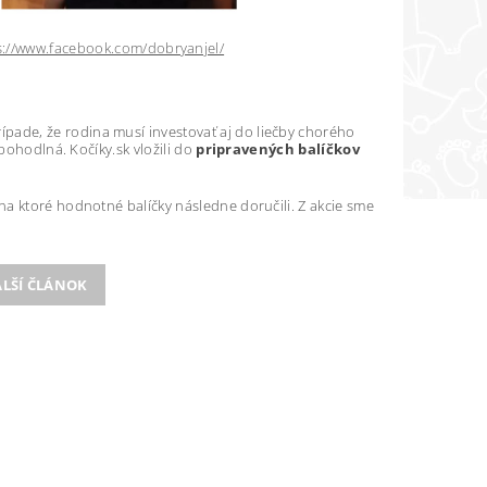
s://www.facebook.com/dobryanjel/
prípade, že rodina musí investovať aj do liečby chorého
pohodlná. Kočíky.sk vložili do
pripravených balíčkov
a ktoré hodnotné balíčky následne doručili. Z akcie sme
LŠÍ ČLÁNOK