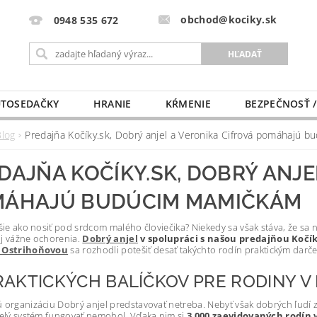
obchod@kociky.sk
0948 535 672
TOSEDAČKY
HRANIE
KŔMENIE
BEZPEČNOSŤ /
PÔRODNICE
MLIEKO A VÝŽIVA
PRE MAMIČKU
Blog
Predajňa Kočíky.sk, Dobrý anjel a Veronika Cifrová pomáhajú
DAJŇA KOČÍKY.SK, DOBRÝ ANJE
ÁHAJÚ BUDÚCIM MAMIČKÁM
jšie ako nosiť pod srdcom malého človiečika? Niekedy sa však stáva, že sa 
j vážne ochorenia.
Dobrý anjel
v spolupráci s našou predajňou Kočík
u Ostrihoňovou
sa rozhodli potešiť desať takýchto rodín praktickým darč
RAKTICKÝCH BALÍČKOV PRE RODINY V
 organizáciu Dobrý anjel predstavovať netreba. Nebyť však dobrých ľudí zo
celý systém fungovať nemohol. Vďaka nim si
3 000 zaevidovaných rodín 