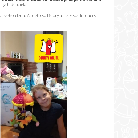
orých detičiek.
alšieho člena. A preto sa Dobrý anjel v spolupráci s