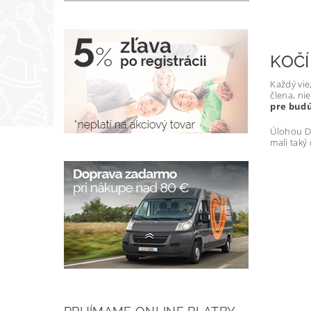
KOČÍ
Každý vie
člena, ni
pre bud
Úlohou Do
mali taký