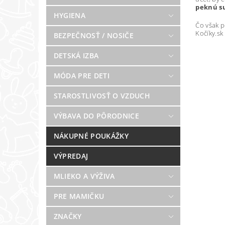
peknú s
HYGIENA
Čo však p
Kočíky.s
BEZPEČNOSŤ / NOSIČE
DETSKÁ IZBA
MÓDA PRE DETI
STAROSTLIVOSŤ O VZDUCH
VÝBAVA DO PÔRODNICE
NÁKUPNÉ POUKÁŽKY
VÝPREDAJ
MLIEKO A VÝŽIVA
PRE MAMIČKU
ZNAČKY