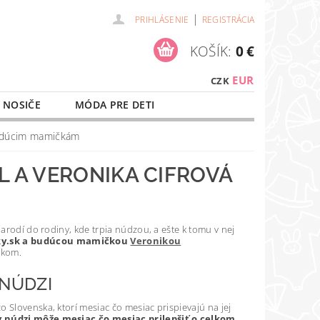
|
PRIHLÁSENIE
REGISTRÁCIA
KOŠÍK:
0 €
EUR
CZK
 NOSIČE
MÓDA PRE DETI
NAŠE SLUŽBY
O NÁKUPE
 budúcim mamičkám
L A VERONIKA CIFROVÁ
narodí do rodiny, kde trpia núdzou, a ešte k tomu v nej
y.sk
a budúcou mamičkou
Veronikou
ekom.
 NÚDZI
 Slovenska, ktorí mesiac čo mesiac prispievajú na jej
v núdzi môže mesiac čo mesiac prilepšiť o celkom