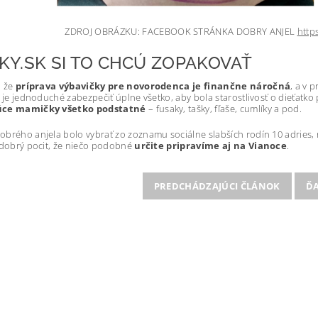
ZDROJ OBRÁZKU: FACEBOOK STRÁNKA DOBRY ANJEL
http
KY.SK SI TO CHCÚ ZOPAKOVAŤ
, že
príprava výbavičky pre novorodenca je finančne náročná
, a v 
e je jednoduché zabezpečiť úplne všetko, aby bola starostlivosť o dieťatko 
úce mamičky všetko podstatné
– fusaky, tašky, fľaše, cumlíky a pod.
brého anjela bolo vybrať zo zoznamu sociálne slabších rodín 10 adries, n
 dobrý pocit, že niečo podobné
určite pripravíme aj na Vianoce
.
PREDCHÁDZAJÚCI ČLÁNOK
ĎA