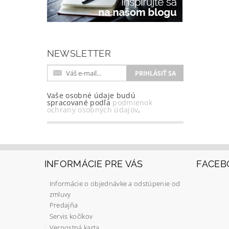
NEWSLETTER
Vaše osobné údaje budú
spracované podľa
podmienok
ochrany osobných údajov
.
INFORMÁCIE PRE VÁS
FACEB
Informácie o objednávke a odstúpenie od
zmluvy
Predajňa
Servis kočíkov
Vernostná karta