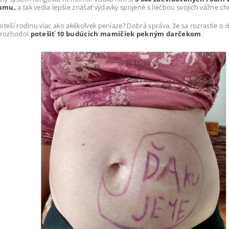
umu,
a tak vedia lepšie znášať výdavky spojené s liečbou svojich vážne ch
oteší rodinu viac ako akékoľvek peniaze? Dobrá správa, že sa rozrastie o ď
k rozhodol
potešiť 10 budúcich mamičiek pekným darčekom
.