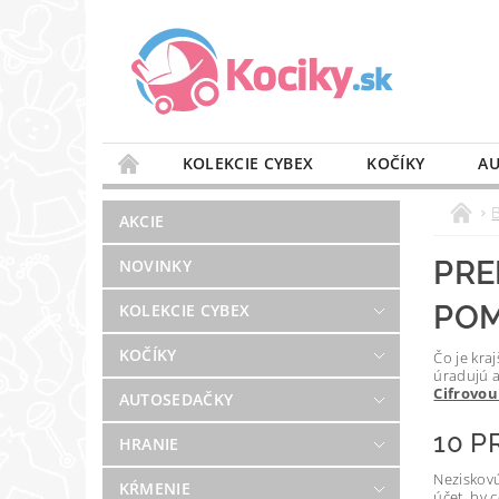
KOLEKCIE CYBEX
KOČÍKY
AU
STAROSTLIVOSŤ O VZDUCH
VÝBAVA DO 
AKCIE
BLOG
PREDAJŇA
KONTAKT
PRE
NOVINKY
POM
KOLEKCIE CYBEX
KOČÍKY
Čo je kra
úradujú a
Cifrovo
AUTOSEDAČKY
10 P
HRANIE
Neziskovú
KŔMENIE
účet, by 