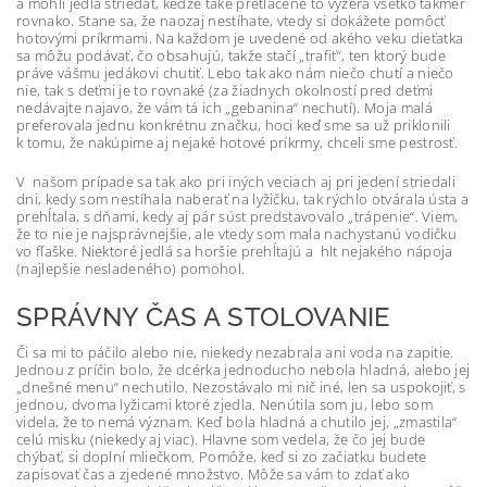
a mohli jedlá striedať, keďže také pretlačené to vyzerá všetko takmer
rovnako. Stane sa, že naozaj nestíhate, vtedy si dokážete pomôcť
hotovými príkrmami. Na každom je uvedené od akého veku dieťatka
sa môžu podávať, čo obsahujú, takže stačí „trafiť“, ten ktorý bude
práve vášmu jedákovi chutiť. Lebo tak ako nám niečo chutí a niečo
nie, tak s deťmi je to rovnaké (za žiadnych okolností pred deťmi
nedávajte najavo, že vám tá ich „gebanina“ nechutí). Moja malá
preferovala jednu konkrétnu značku, hoci keď sme sa už priklonili
k tomu, že nakúpime aj nejaké hotové príkrmy, chceli sme pestrosť.
V našom prípade sa tak ako pri iných veciach aj pri jedení striedali
dni, kedy som nestíhala naberať na lyžičku, tak rýchlo otvárala ústa a
prehĺtala, s dňami, kedy aj pár súst predstavovalo „trápenie“. Viem,
že to nie je najsprávnejšie, ale vtedy som mala nachystanú vodičku
vo fľaške. Niektoré jedlá sa horšie prehĺtajú a hlt nejakého nápoja
(najlepšie nesladeného) pomohol.
SPRÁVNY ČAS A STOLOVANIE
Či sa mi to páčilo alebo nie, niekedy nezabrala ani voda na zapitie.
Jednou z príčin bolo, že dcérka jednoducho nebola hladná, alebo jej
„dnešné menu“ nechutilo. Nezostávalo mi nič iné, len sa uspokojiť, s
jednou, dvoma lyžicami ktoré zjedla. Nenútila som ju, lebo som
videla, že to nemá význam. Keď bola hladná a chutilo jej, „zmastila“
celú misku (niekedy aj viac). Hlavne som vedela, že čo jej bude
chýbať, si doplní mliečkom. Pomôže, keď si zo začiatku budete
zapisovať čas a zjedené množstvo. Môže sa vám to zdať ako