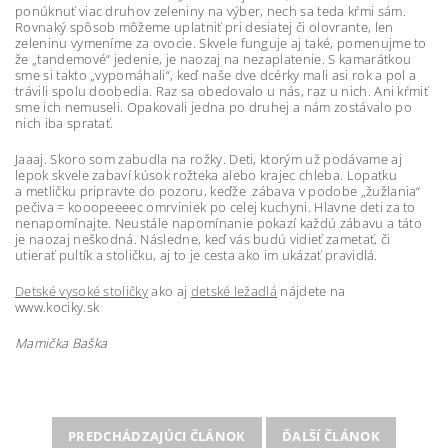
ponúknuť viac druhov zeleniny na výber, nech sa teda kŕmi sám.
Rovnaký spôsob môžeme uplatniť pri desiatej či olovrante, len
zeleninu vymeníme za ovocie. Skvele funguje aj také, pomenujme to
že „tandemové“ jedenie, je naozaj na nezaplatenie. S kamarátkou
sme si takto „vypomáhali“, keď naše dve dcérky mali asi rok a pol a
trávili spolu doobedia. Raz sa obedovalo u nás, raz u nich. Ani kŕmiť
sme ich nemuseli. Opakovali jedna po druhej a nám zostávalo po
nich iba spratať.
Jaaaj. Skoro som zabudla na rožky. Deti, ktorým už podávame aj
lepok skvele zabaví kúsok rožteka alebo krajec chleba. Lopatku
a metličku pripravte do pozoru, keďže zábava v podobe „žužlania“
pečiva = kooopeeeec omrviniek po celej kuchyni. Hlavne deti za to
nenapomínajte. Neustále napomínanie pokazí každú zábavu a táto
je naozaj neškodná. Následne, keď vás budú vidieť zametať, či
utierať pultík a stoličku, aj to je cesta ako im ukázať pravidlá.
Detské vysoké stoličky
ako aj
detské ležadlá
nájdete na
www.kociky.sk
Mamička Baška
PREDCHÁDZAJÚCI ČLÁNOK
ĎALŠÍ ČLÁNOK