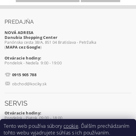
PREDAJŇA
NOVÁ ADRESA
Danubia Shopping Center
Panónska cesta 38/A, 851 04 Bratislava - Petržalka
(
MAPA cez Google
)
Otváracie hodiny:
Pondelok - Nedeľa 9:00 - 19:00
0915 905 788
obchod@kociky.sk
SERVIS
Otváracie hodiny:
Pondelok - Piatok 09:00 - 18:00
Tento web používa súbory
cookie
. Ďalším prechádzaním
0905 539 927
tohto webu vyjadrujete súhlas s ich používaním.