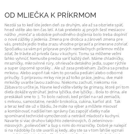
OD MLIEČKA K PRÍKRMOM
Nezdá sa to keď ide jeden deň za druhým, ale až sa obzriete späť,
hneď vidíte ako ten čas letí. A tak preletelo aj prvých šesť mesiacov
nášho „mimča“ a obdobie pohodlného dojčenia bolo treba doplniť
o nové zážitky z jedenia. Zmena pre drobca a zároveň zmena pre
vás, pretože jedlo treba zrazu vhodne pripraviť a primerane zohriať.
Spočiatku sa vám pri príprave prvých nemliečnych príkrmov môže
zdať, že trávite až priveľa času v kuchyni. Tomu sa môžeme veľmi
ľahko vyhnúť. Nemusíte predsa variť každý deň. Máme chladničky,
mrazničky, mikrovlnné rúry, ohrievače detského jedla, super rýchle
a super úsporné sporáky... Ale už zasa prebieham. Začína sa predsa
mrkvou. Alebo aspoň tak nám to poradia pediatri alebo odborné
príručky. S prípravou mrkvy nie je až toľko práce, jednu, dve malé
mrkvičky uvaríte ľavou zadnou. Niekomu zachutí, niekomu nie.
Zábava to určite je, hlavne keď vidíte všetky tie grimasy, ktoré pri tom
dieťa dokáže vystrúhať. Jedna lyžička, dve lyžičky... Bola to drina, ale
preskákali sme to :). To bolo radosti, keď prišiel na rad zemiačik,
s mrkvou, samostatne, neskôr brokolica, cukina, karfiol atd. Tak
a teraz keď ste už v štádiu, že máte na výber a môžete mixovať
a kombinovať, nadišiel ten správny čas zapojiť všetky naše
spomínané technické vymoženosti a netráviť mladosť v kuchyni.
Navarte si viac druhov takýchto zeleninových, či zeleninovo-
mäsových „polievočiek“ a šup s nimi do mrazničky. Dobré je nalepiť
si na nádobky čo ste uvarili aj kedy, aby ste sa v tom ľahšie vyznali