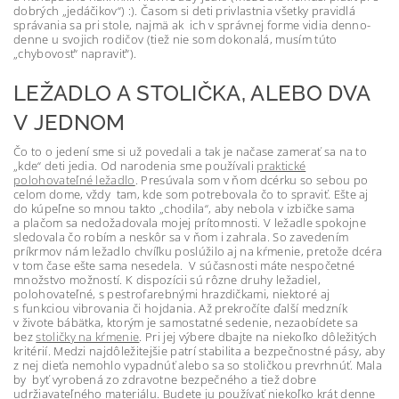
dobrých „jedáčikov“) :). Časom si deti privlastnia všetky pravidlá
správania sa pri stole, najmä ak ich v správnej forme vidia denno-
denne u svojich rodičov (tiež nie som dokonalá, musím túto
„chybovosť“ napraviť“).
LEŽADLO A STOLIČKA, ALEBO DVA
V JEDNOM
Čo to o jedení sme si už povedali a tak je načase zamerať sa na to
„kde“ deti jedia. Od narodenia sme používali
praktické
polohovateľné ležadlo
. Presúvala som v ňom dcérku so sebou po
celom dome, vždy tam, kde som potrebovala čo to spraviť. Ešte aj
do kúpeľne so mnou takto „chodila“, aby nebola v izbičke sama
a plačom sa nedožadovala mojej prítomnosti. V ležadle spokojne
sledovala čo robím a neskôr sa v ňom i zahrala. So zavedením
príkrmov nám ležadlo chvíľku poslúžilo aj na kŕmenie, pretože dcéra
v tom čase ešte sama nesedela. V súčasnosti máte nespočetné
množstvo možností. K dispozícii sú rôzne druhy ležadiel,
polohovateľné, s pestrofarebnými hrazdičkami, niektoré aj
s funkciou vibrovania či hojdania. Až prekročíte ďalší medzník
v živote bábätka, ktorým je samostatné sedenie, nezaobídete sa
bez
stoličky na kŕmenie
. Pri jej výbere dbajte na niekoľko dôležitých
kritérií. Medzi najdôležitejšie patrí stabilita a bezpečnostné pásy, aby
z nej dieťa nemohlo vypadnúť alebo sa so stoličkou prevrhnúť. Mala
by byť vyrobená zo zdravotne bezpečného a tiež dobre
udržiavateľného materiálu. Budete ju používať niekoľko krát denne