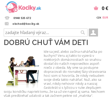
0 €
EUR
CZK
0948 535 672
obchod@kociky.sk
DOBRÚ CHUŤ VÁM DETI
Ide sa jesť, alebo začína naháňačka po
kuchyni? Veru aj takto to vyzerá v
niektorých domácnostiach so snahou
dostať do našich neposedkov aspoň
niečo z obeda. My sme sa postupne
dopracovali do rovnakej fázy stravovania
hoci som si hovorila, že nikdy nebudem
svoje dieťa takto naháňať. Nuž, ako sa
vraví, nikdy nehovor nikdy a naozaj
častokrát si s lyžicou v ruke zlepšujem
svoju kondičku napriek tomu, že sa už vie najesť aj sama. Nechcem
však predbiehať udalosti a tak začnem pekne od „malinka“.