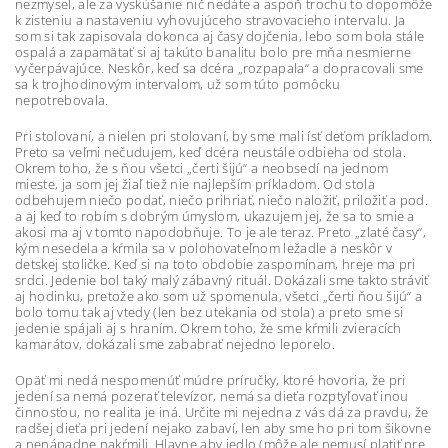
nezmysel, ale za vyskúšanie nič nedáte a aspoň trochu to dopomôže
k zisteniu a nastaveniu vyhovujúceho stravovacieho intervalu. Ja
som si tak zapisovala dokonca aj časy dojčenia, lebo som bola stále
ospalá a zapamätať si aj takúto banalitu bolo pre mňa nesmierne
vyčerpávajúce. Neskôr, keď sa dcéra „rozpapala“ a dopracovali sme
sa k trojhodinovým intervalom, už som túto pomôcku
nepotrebovala.
Pri stolovaní, a nielen pri stolovaní, by sme mali ísť deťom príkladom.
Preto sa veľmi nečudujem, keď dcéra neustále odbieha od stola.
Okrem toho, že s ňou všetci „čerti šijú“ a neobsedí na jednom
mieste, ja som jej žiaľ tiež nie najlepším príkladom. Od stola
odbehujem niečo podať, niečo prihriať, niečo naložiť, priložiť a pod.
a aj keď to robím s dobrým úmyslom, ukazujem jej, že sa to smie a
akosi ma aj v tomto napodobňuje. To je ale teraz. Preto „zlaté časy“,
kým nesedela a kŕmila sa v polohovateľnom ležadle a neskôr v
detskej stoličke. Keď si na toto obdobie zaspomínam, hreje ma pri
srdci. Jedenie bol taký malý zábavný rituál. Dokázali sme takto stráviť
aj hodinku, pretože ako som už spomenula, všetci „čerti ňou šijú“ a
bolo tomu tak aj vtedy (len bez utekania od stola) a preto sme si
jedenie spájali aj s hraním. Okrem toho, že sme kŕmili zvieracích
kamarátov, dokázali sme zababrať nejedno leporelo.
Opäť mi nedá nespomenúť múdre príručky, ktoré hovoria, že pri
jedení sa nemá pozerať televízor, nemá sa dieťa rozptyľovať inou
činnosťou, no realita je iná. Určite mi nejedna z vás dá za pravdu, že
radšej dieťa pri jedení nejako zabaví, len aby sme ho pri tom šikovne
a nenápadne nakŕmili. Hlavne aby jedlo (môže ale nemusí platiť pre