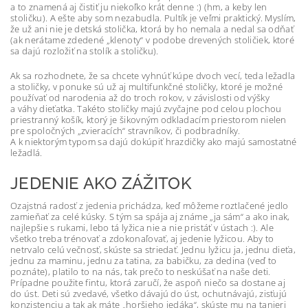
a to znamená aj čistiť ju niekoľko krát denne :) (hm, a keby len
stoličku). A ešte aby som nezabudla. Pultík je veľmi praktický. Myslím,
že už ani nie je detská stolička, ktorá by ho nemala a nedal sa odňať
(ak nerátame zdedené „klenoty“ v podobe drevených stoličiek, ktoré
sa dajú rozložiť na stolík a stoličku).
Ak sa rozhodnete, že sa chcete vyhnúť kúpe dvoch vecí, teda ležadla
a stoličky, v ponuke sú už aj multifunkčné stoličky, ktoré je možné
používať od narodenia až do troch rokov, v závislosti od výšky
a váhy dieťatka. Takéto stoličky majú zvyčajne pod celou plochou
priestranný košík, ktorý je šikovným odkladacím priestorom nielen
pre spoločných „zvieracích“ stravníkov, či podbradníky.
A k niektorým typom sa dajú dokúpiť hrazdičky ako majú samostatné
ležadlá.
JEDENIE AKO ZÁŽITOK
Ozajstná radosť z jedenia prichádza, keď môžeme roztlačené jedlo
zamieňať za celé kúsky. S tým sa spája aj známe „ja sám“ a ako inak,
najlepšie s rukami, lebo tá lyžica nie a nie pristáť v ústach :). Ale
všetko treba trénovať a zdokonaľovať, aj jedenie lyžicou. Aby to
netrvalo celú večnosť, skúste sa striedať. Jednu lyžicu ja, jednu dieťa,
jednu za maminu, jednu za tatina, za babičku, za dedina (veď to
poznáte), platilo to na nás, tak prečo to neskúšať na naše deti.
Prípadne použite fintu, ktorá zaručí, že aspoň niečo sa dostane aj
do úst. Deti sú zvedavé, všetko dávajú do úst, ochutnávajú, zisťujú
konzistenciu a tak ak máte „horšieho jedáka“, skúste mu na tanieri