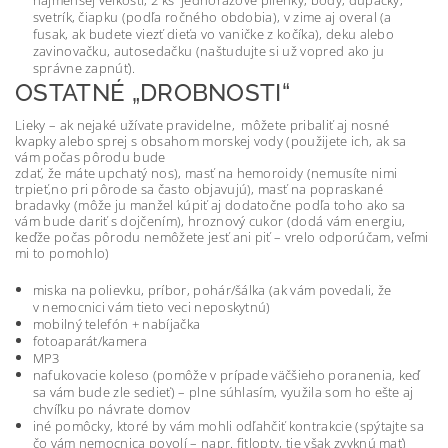
najmenšej veľkosti, 2 ks jednorazové plienky, body, dupačky,
svetrík, čiapku (podľa ročného obdobia), v zime aj overal (a
fusak, ak budete viezť dieťa vo vaničke z kočíka), deku alebo
zavinovačku, autosedačku (naštudujte si už vopred ako ju
správne zapnúť).
OSTATNÉ „DROBNOSTI“
Lieky – ak nejaké užívate pravidelne, môžete pribaliť aj nosné
kvapky alebo sprej s obsahom morskej vody (použijete ich, ak sa
vám počas pôrodu bude
zdať, že máte upchatý nos), masť na hemoroidy (nemusíte nimi
trpieť,no pri pôrode sa často objavujú), masť na popraskané
bradavky (môže ju manžel kúpiť aj dodatočne podľa toho ako sa
vám bude dariť s dojčením), hroznový cukor (dodá vám energiu,
keďže počas pôrodu nemôžete jesť ani piť – vrelo odporúčam, veľmi
mi to pomohlo)
miska na polievku, príbor, pohár/šálka (ak vám povedali, že
v
nemocnici vám tieto veci neposkytnú)
mobilný telefón + nabíjačka
fotoaparát/kamera
MP3
nafukovacie koleso (pomôže v prípade väčšieho poranenia, keď
sa vám bude zle sedieť) – plne súhlasím, využila som ho ešte aj
chvíľku po návrate domov
iné pomôcky, ktoré by vám mohli odľahčiť kontrakcie (spýtajte sa
čo vám nemocnica povolí – napr. fitlopty, tie však zvyknú mať)