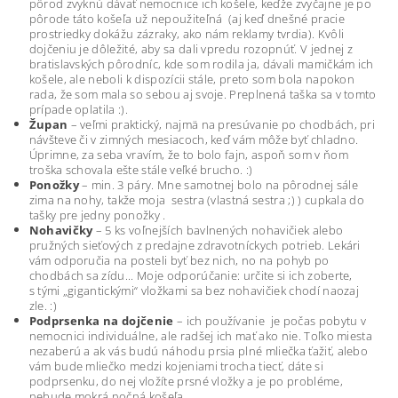
pôrod zvyknú dávať nemocnice ich košele, keďže zvyčajne je po
pôrode táto košeľa už nepoužiteľná (aj keď dnešné pracie
prostriedky dokážu zázraky, ako nám reklamy tvrdia). Kvôli
dojčeniu je dôležité, aby sa dali vpredu rozopnúť. V jednej z
bratislavských pôrodníc, kde som rodila ja, dávali mamičkám ich
košele, ale neboli k dispozícii stále, preto som bola napokon
rada, že som mala so sebou aj svoje. Preplnená taška sa v tomto
prípade oplatila :).
Župan
– veľmi praktický, najmä na presúvanie po chodbách, pri
návšteve či v zimných mesiacoch, keď vám môže byť chladno.
Úprimne, za seba vravím, že to bolo fajn, aspoň som v ňom
troška schovala ešte stále veľké brucho. :)
Ponožky
– min. 3 páry. Mne samotnej bolo na pôrodnej sále
zima na nohy, takže moja sestra (vlastná sestra ;) ) cupkala do
tašky pre jedny ponožky .
Nohavičky
– 5 ks voľnejších bavlnených nohavičiek alebo
pružných sieťových z predajne zdravotníckych potrieb. Lekári
vám odporučia na posteli byť bez nich, no na pohyb po
chodbách sa zídu... Moje odporúčanie: určite si ich zoberte,
s tými „gigantickými“ vložkami sa bez nohavičiek chodí naozaj
zle. :)
Podprsenka na dojčenie
– ich používanie je počas pobytu v
nemocnici individuálne, ale radšej ich mať ako nie. Toľko miesta
nezaberú a ak vás budú náhodu prsia plné mliečka ťažiť, alebo
vám bude mliečko medzi kojeniami trocha tiecť, dáte si
podprsenku, do nej vložíte prsné vložky a je po probléme,
nebude mokrá nočná košeľa.