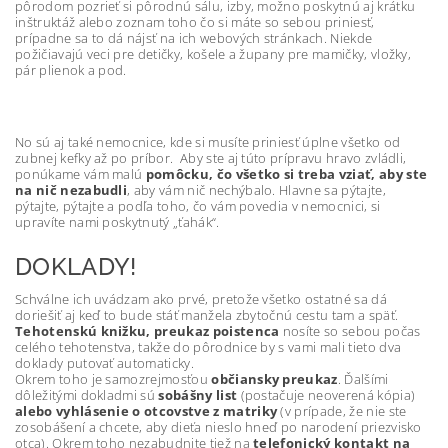
pôrodom pozrieť si pôrodnú sálu, izby, možno poskytnú aj krátku
inštruktáž alebo zoznam toho čo si máte so sebou priniesť,
prípadne sa to dá nájsť na ich webových stránkach. Niekde
požičiavajú veci pre detičky, košele a župany pre mamičky, vložky,
pár plienok a pod.
No sú aj také nemocnice, kde si musíte priniesť úplne všetko od
zubnej kefky až po príbor. Aby ste aj túto prípravu hravo zvládli,
ponúkame vám malú
pomôcku, čo všetko si treba vziať, aby ste
na nič nezabudli
, aby vám nič nechýbalo. Hlavne sa pýtajte,
pýtajte, pýtajte a podľa toho, čo vám povedia v nemocnici, si
upravíte nami poskytnutý „ťahák“.
DOKLADY!
Schválne ich uvádzam ako prvé, pretože všetko ostatné sa dá
doriešiť aj keď to bude stáť manžela zbytočnú cestu tam a späť.
Tehotenskú knižku, preukaz poistenca
nosíte so sebou počas
celého tehotenstva, takže do pôrodnice by s vami mali tieto dva
doklady putovať automaticky.
Okrem toho je samozrejmosťou
občiansky preukaz
. Ďalšími
dôležitými dokladmi sú
sobášny list
(postačuje neoverená kópia)
alebo vyhlásenie o otcovstve z matriky
(v prípade, že nie ste
zosobášení a chcete, aby dieťa nieslo hneď po narodení priezvisko
otca). Okrem toho nezabudnite tiež na
telefonický kontakt na