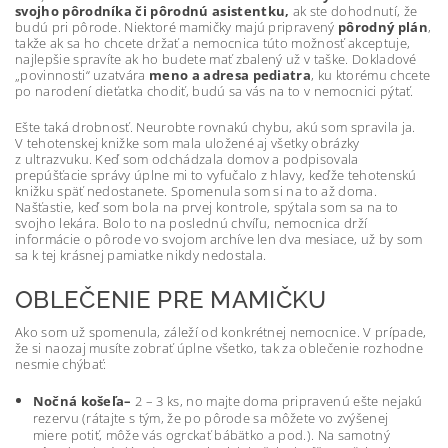
svojho pôrodníka
či pôrodnú asistentku,
ak ste dohodnutí, že
budú pri pôrode. Niektoré mamičky majú pripravený
pôrodný plán
,
takže ak sa ho chcete držať a nemocnica túto možnosť akceptuje,
najlepšie spravíte ak ho budete mať zbalený už v taške. Dokladové
„povinnosti“ uzatvára
meno a adresa pediatra
, ku ktorému chcete
po narodení dieťatka chodiť, budú sa vás na to v nemocnici pýtať.
Ešte taká drobnosť. Neurobte rovnakú chybu, akú som spravila ja.
V tehotenskej knižke som mala uložené aj všetky obrázky
z ultrazvuku. Keď som odchádzala domov a podpisovala
prepúšťacie správy úplne mi to vyfučalo z hlavy, keďže tehotenskú
knižku späť nedostanete. Spomenula som si na to až doma.
Našťastie, keď som bola na prvej kontrole, spýtala som sa na to
svojho lekára. Bolo to na poslednú chvíľu, nemocnica drží
informácie o pôrode vo svojom archíve len dva mesiace, už by som
sa k tej krásnej pamiatke nikdy nedostala.
OBLEČENIE PRE MAMIČKU
Ako som už spomenula, záleží od konkrétnej nemocnice. V prípade,
že si naozaj musíte zobrať úplne všetko, tak za oblečenie rozhodne
nesmie chýbať:
Nočná košeľa
–
2 – 3 ks, no majte doma pripravenú ešte nejakú
rezervu (rátajte s tým, že po pôrode sa môžete vo zvýšenej
miere potiť, môže vás ogrckať bábätko a pod.). Na samotný