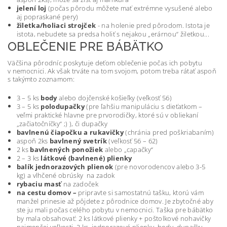
jelení loj
(počas pôrodu môžete mať extrémne vysušené alebo
aj
popraskané pery)
žiletka/holiaci strojček
- na holenie pred pôrodom. Istota je
istota, nebudete sa predsa holiť s nejakou „erárnou“ žiletkou...
OBLEČENIE PRE BÁBÄTKO
Väčšina pôrodníc poskytuje deťom oblečenie počas ich pobytu
v nemocnici. Ak však trváte na tom svojom, potom treba rátať aspoň
s takýmto zoznamom:
3 – 5 ks
body
alebo dojčenské košieľky (veľkosť 56)
3 – 5 ks
polodupačky
(pre ľahšiu manipuláciu s dieťatkom –
veľmi praktické hlavne pre prvorodičky, ktoré sú v obliekaní
„začiatočníčky“ ;) ), či dupačky
bavlnenú čiapočku a rukavičky
(chránia pred poškriabaním)
aspoň 2ks
bavlnený svetrík
(veľkosť 56 – 62)
2 ks
bavlnených ponožiek
alebo „capačky“
2 – 3 ks
látkové (bavlnené) plienky
balík jednorazových plienok
(pre novorodencov alebo 3-5
kg) a vlhčené obrúsky na zadok
rybaciu masť
na zadoček
na cestu domov
–
pripravte si samostatnú tašku, ktorú vám
manžel prinesie až pôjdete z pôrodnice domov. Je zbytočné aby
ste ju mali počas celého pobytu v nemocnici. Taška pre bábätko
by mala obsahovať: 2 ks látkové plienky + poštolkové nohavičky