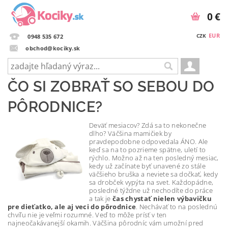
0 €
EUR
CZK
0948 535 672
obchod@kociky.sk
ČO SI ZOBRAŤ SO SEBOU DO
PÔRODNICE?
Deväť mesiacov? Zdá sa to nekonečne
dlho? Väčšina mamičiek by
pravdepodobne odpovedala ÁNO. Ale
keď sa na to pozrieme spätne, uletí to
rýchlo. Možno až na ten posledný mesiac,
kedy už začínate byť unavené zo stále
väčšieho bruška a neviete sa dočkať, kedy
sa drobček vypýta na svet. Každopádne,
posledné týždne už nechodíte do práce
a tak je
čas chystať nielen výbavičku
pre dieťatko, ale aj veci do pôrodnice
. Nechávať to na poslednú
chvíľu nie je veľmi rozumné. Veď to môže prísť v ten
najneočakávanejší okamih. Väčšina pôrodníc vám umožní pred