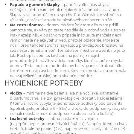
Papuče a gumené šľapky
– papuče voľte také, aby sa
nešmýkali alebo vám neboli nejako veľké a nepotkli sa v nich.
Šľapky zasa odporúčam do sprchy. Pomôže vám to vyhnúť sa
získaniu „darčeka“ v podobe plesňového ochorenia nôh.
Na cestu domov
– domov môžete ísť v tom v čom ste prišli.
Samozrejme, ak vám po ceste neodtiekla plodová voda alebo sa
inak nezašpinili. V opačnom prípade inštruujte manžela nech
vám prinesie nejaké „tehu“ veci, pretože oblečenie, ktoré ste
nosili pred tehotenstvom s najväčšou pravdepodobnosťou na
seba ešte „nenatiahnete“. Tomuto som nechcela uveriť, no je to
tak. Pochopila som to, keď som na jednej z mojich
predpôrodných návštev videla mamičky, ktoré sa práve chystali
domov. Teda moje rozhodnutie nechať si priniesť trakové rifle,
ktoré som nosila asi tak do konca šiesteho mesiaca (ja som mala
naozaj veľkééé bruško) bolo skutočne múdre.
HYGIENICKÉ POTREBY
vložky
– minimálne dve balenia, ale nie hocijaké, ultratenké
či
parfumované, ale tzv. gynekologické (dostať v každej lekárni).
K tomu si
rovno vypýtajte jednorazové podložky pod pacienta
(spotrebujete
približne 3 – 5 ks) a vložky do podprsenky (aby ste
nemali neustále
mokrú podprsenku alebo nočnú košeľu).
toaletné potreby
– zubná pasta + kefka, mydlo
(najlepšie
neparfumované kvôli bábätku), šampón, krém na tvár,
hrebeň,
toaletný papier (2ks), papierové vreckovky, uteráky (tiež
aspoň 2ks),
môže sa zísť aj manikúra