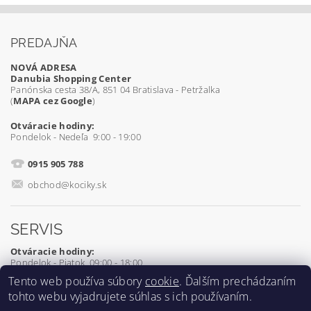
PREDAJŇA
NOVÁ ADRESA
Danubia Shopping Center
Panónska cesta 38/A, 851 04 Bratislava - Petržalka
(
MAPA cez Google
)
Otváracie hodiny:
Pondelok - Nedeľa 9:00 - 19:00
0915 905 788
obchod@kociky.sk
SERVIS
Otváracie hodiny:
Pondelok - Piatok 09:00 - 18:00
Tento web používa súbory
cookie
. Ďalším prechádzaním
0905 539 927
tohto webu vyjadrujete súhlas s ich používaním.
servis@kociky.sk