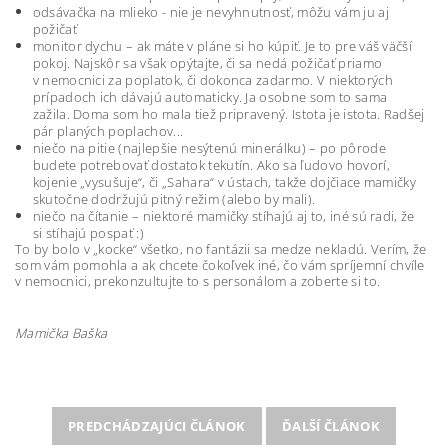
odsávačka na mlieko - nie je nevyhnutnosť, môžu vám ju aj
požičať
monitor dychu – ak máte v pláne si ho kúpiť. Je to pre váš väčší
pokoj. Najskôr sa však opýtajte, či sa nedá požičať priamo
v nemocnici za poplatok, či dokonca zadarmo. V niektorých
prípadoch ich dávajú automaticky. Ja osobne som to sama
zažila. Doma som ho mala tiež pripravený. Istota je istota. Radšej
pár planých poplachov...
niečo na pitie (najlepšie nesýtenú minerálku) – po pôrode
budete potrebovať dostatok tekutín. Ako sa ľudovo hovorí,
kojenie „vysušuje“, či „Sahara“ v ústach, takže dojčiace mamičky
skutočne dodržujú pitný režim (alebo by mali).
niečo na čítanie – niektoré mamičky stíhajú aj to, iné sú radi, že
si stíhajú pospať :)
To by bolo v „kocke“ všetko, no fantázii sa medze nekladú. Verím, že
som vám pomohla a ak chcete čokoľvek iné, čo vám spríjemní chvíle
v nemocnici, prekonzultujte to s personálom a zoberte si to.
Mamička Baška
PREDCHÁDZAJÚCI ČLÁNOK
ĎALŠÍ ČLÁNOK