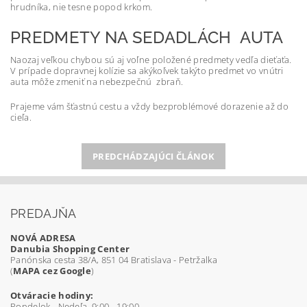
hrudníka, nie tesne popod krkom.
PREDMETY NA SEDADLÁCH AUTA
Naozaj veľkou chybou sú aj voľne položené predmety vedľa dieťaťa.
V prípade dopravnej kolízie sa akýkoľvek takýto predmet vo vnútri
auta môže zmeniť na nebezpečnú zbraň.
Prajeme vám šťastnú cestu a vždy bezproblémové dorazenie až do
cieľa.
PREDCHÁDZAJÚCI ČLÁNOK
PREDAJŇA
NOVÁ ADRESA
Danubia Shopping Center
Panónska cesta 38/A, 851 04 Bratislava - Petržalka
(
MAPA cez Google
)
Otváracie hodiny:
Pondelok - Nedeľa 9:00 - 19:00