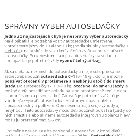
SPRÁVNY VÝBER AUTOSEDAČKY
Jednou z najčastejších chýb je nesprávny výber autosedačky
.
Malé bábätká je potrebné voziť v autosedačke umiestnenej
v protismere jazdy do 10 alebo 13 kg (podľa skupiny
autosedačky 0
alebo 0+
), najneskôr do veku keď začnú hlavičkou prerastať vrch
autosedačky. Pri umiestnení takejto autosedačky na sedadlo
spolujazdca je potrebné vždy
vypnúť čelný airbag
.
Ak sa dieťa už nezmestí do autosedačky a nie je schopné samé
sedieť treba použiť
autosedačku 0+1
(
0 - 18kg
), ktorú je možné
používať otočenú v protismere a neskôr ju otočiť do smeru
jazdy
. Do autosedačky sk. 1 (
9-18 kg
)
otočenej do smeru jazdy
je
možné dieťa posadiť bez ohľadu na jeho hmotnosť až keď je dieťa
schopné samo a pevne sedieť. Zároveň je potrebné zvážiť či je
vhodnejšie vybrať autosedačku s vnútornými pásmi alebo
s bezpečnostným pultíkom. Obe riešenia majú svoje výhody aj
nevýhody. Tieto autosedačky môžu deti používať pokiaľ sa fyzicky do
nich zmestia alebo ak nemá autosedačka integrovanú opierku hlavy
môžu ju prerastať max. 5-6 cm.
Optimálne nasleduje ešte posledná autosedačka, v ktorej dieťa
ostáva do 12 rokov alebo 150 cm alebo 36 kg. „
Podsedáky
“ slúžia