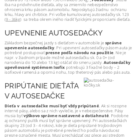
iba na pridvihnutie dieťaťa, aby sa zmiernilo nebezpečenstvo
ohrozenia krku pásom automobilu. Neposkytujú žiadnu ochranu
krku, hlavy ani chrbtice. Pri voľbe kumulovanej autosedačky sk. 123
(
9 - 36kg
) sa treba okrem iného riadiť fyzickými proporciami dieťaťa.
UPEVNENIE AUTOSEDAČKY
Základom bezpečnej jazdy s dieťaťom v automobile je
správne
upevnenie autosedačky
. Pri upevnení autosedačky pásom auta je
potrebné postupovať
presne podľa návodu na použitie
. Nie je
napr. v žiadnom prípade možné autosedačku sk. 0 a 0+ (od
narodenia do 10 alebo 13 kg) otáčať do smeru jazdy.
Autosedačky
upevňované systémom Isofix
potrebujú 3 fixačné body – 2
isofixové ramená a opornú nohu, top thete
rový pás alebo pás auta.
PRIPÚTANIE DIEŤAŤA
V AUTOSEDAČKE
Dieťa v autosedačke musí byť vždy pripútané
. Ak si rozopne
interné pásy, alebo sa z nich vyvlečie, je v nebezpečenstve. Pásy
musia byť
výškovo správne nastavené a dotiahnuté
. Podobne
aj ochranný pultík musí byť správne upevnený. Pri autosedačkách
skupiny 23 (od 3 - 4 rokov), kde je dieťa pripútané trojbodovým
pásom automobilu je potrebné prevliecť ho podľa návoducez
presne označené miesta. Musí prechádzať cez plece asi stredom