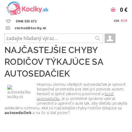
0 €
EUR
CZK
0948 535 672
obchod@kociky.sk
NAJČASTEJŠIE CHYBY
RODIČOV TÝKAJÚCE SA
AUTOSEDAČIEK
Hlavnou ú
lohou všetkých autosedačiek je vytvoriť
bezpečné prostredie pre deti pri prevoze autom.
Nestačí si splniť zákonnú povinnosť a
kúpiť
autosedačku
. Je ju potrebné správne vybrať,
umiestniť a upevniť v aute tak, aby dieťaťu poskytla
adekvátnu ochranu. Aké sú najčastejšie chyby rodičov týkajúce sa
autosedačiek
a na čo si dať pozor?