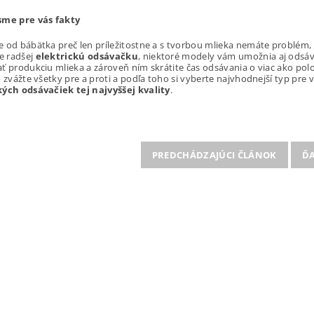
sme pre vás fakty
 od bábätka preč len príležitostne a s tvorbou mlieka nemáte problém
te radšej
elektrickú odsávačku
, niektoré modely vám umožnia aj odsá
ť produkciu mlieka a zároveň ním skrátite čas odsávania o viac ako po
o zvážte všetky pre a proti a podľa toho si vyberte najvhodnejší typ pre 
kých odsávačiek tej najvyššej kvality
.
PREDCHÁDZAJÚCI ČLÁNOK
ĎA