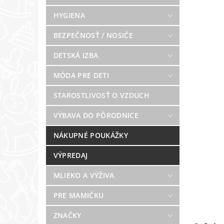
HYGIENA
BEZPEČNOSŤ / NOSIČE
DETSKÁ IZBA
MÓDA PRE DETI
STAROSTLIVOSŤ O VZDUCH
VÝBAVA DO PÔRODNICE
NÁKUPNÉ POUKÁŽKY
VÝPREDAJ
MLIEKO A VÝŽIVA
PRE MAMIČKU
ZNAČKY