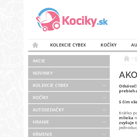
KOLEKCIE CYBEX
KOČÍKY
AU
STAROSTLIVOSŤ O VZDUCH
VÝBAVA DO 
AKCIE
BLOG
PREDAJŇA
KONTAKT
AKO
NOVINKY
KOLEKCIE CYBEX
Odsávačk
prebieha
KOČÍKY
S čím v
AUTOSEDAČKY
Krátko p
mlieka
n
HRANIE
zvyšuje 
jednoduch
KŔMENIE