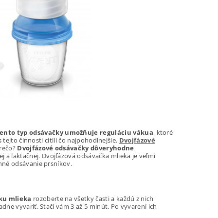
ento typ odsávačky umožňuje reguláciu vákua
, ktoré
tejto činnosti cítili čo najpohodlnejšie.
Dvojfázové
Prečo?
Dvojfázové odsávačky dôveryhodne
j a laktačnej. Dvojfázová odsávačka mlieka je veľmi
enné odsávanie prsníkov.
ku mlieka
rozoberte na všetky časti a každú z nich
dne vyvariť. Stačí vám 3 až 5 minút. Po vyvarení ich