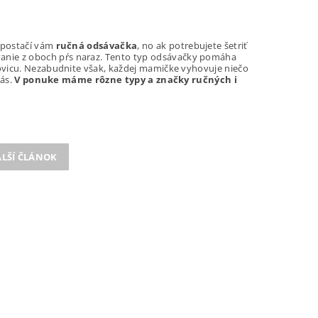
, postačí vám
ručná odsávačka
, no ak potrebujete šetriť
vanie z oboch pŕs naraz. Tento typ odsávačky pomáha
lovicu. Nezabudnite však, každej mamičke vyhovuje niečo
vás.
V ponuke máme rôzne typy a značky ručných i
LŠÍ ČLÁNOK