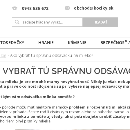
obchod@kociky.sk
0948 535 672
TOSEDAČKY
HRANIE
KŔMENIE
BEZPEČNOSŤ /
PÔRODNICE
MLIEKO A VÝŽIVA
PRE MAMIČKU
Blog
Ako vybrať tú správnu odsávačku na mlieko?
 VYBRAŤ TÚ SPRÁVNU ODSÁVA
a mlieka je pre mnohé mamy nevyhnutnosť. Nikdy ju však nekupu
ť a práve okolnosti dojčenia sú pri výbere najlepšej odsávačky ma
šetkým vám odsávačka mlieka pomôže?
o pôrode môžu mať niektoré mamičky
problém s rozbehnutím laktác
ielen v prípade, že ste rodili cisárskym rezom alebo sa bábätko narodil
tvorbu mlieka a pomôže aj vtedy, ak si potrebujete urobiť zásoby 
o “len” plné prsníky mlieka.