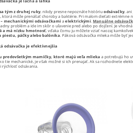
sávačka je lacná a ľahká
sa tým z druhej ruky
, nikdy presne nepoznáte históriu
odsávačky
, an
ktorá môže prenášať choroby a baktérie. Pri malom dieťati extrémne n
 – mechanickými odsávačkami
a
elektrickými
.
Manuálne odsávačk
adny problém a ide im skôr o uľavenie pred alebo po dojčení. Je vhodná 
á a má nízku hmotnosť
, vďaka čomu ju môžete vziať naozaj kamkoľve
piestu, páčky alebo balónika
. Páková odsávačka mlieka môže byť je
ká odsávačka je efektívnejšia
ju predovšetkým mamičky, ktoré majú veľa mlieka
a potrebujú ho uv
ko tie mechanické, je však možné si ich prenajať. Ak sa rozhodnete elekt
 i rýchlosť odsávania.