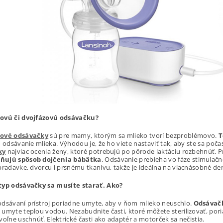
ovú či dvojfázovú odsávačku?
zové odsávačky
sú pre mamy, ktorým sa mlieko tvorí bezproblémovo.
T
o odsávanie mlieka. Výhodou je, že ho viete nastaviť tak, aby ste sa počas 
ky
najviac ocenia ženy, ktoré potrebujú po pôrode laktáciu rozbehnúť. 
ňujú spôsob dojčenia bábätka
. Odsávanie prebieha vo fáze stimulačne
bradavke, dvorcu i prsnému tkanivu, takže je ideálna na viacnásobné d
typ odsávačky sa musíte starať. Ako?
odsávaní prístroj poriadne umyte, aby v ňom mlieko neuschlo.
Odsávač
umyte teplou vodou. Nezabudnite časti, ktoré môžete sterilizovať, poria
voľne uschnúť. Elektrické časti ako adaptér a motorček sa nečistia.