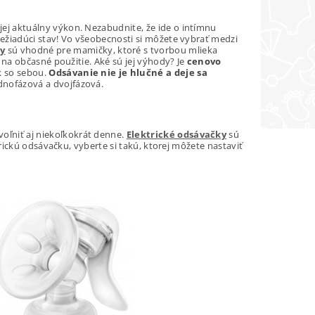
i jej aktuálny výkon. Nezabudnite, že ide o intímnu
ežiadúci stav! Vo všeobecnosti si môžete vybrať medzi
y
sú vhodné pre mamičky, ktoré s tvorbou mlieka
na občasné použitie. Aké sú jej výhody? Je
cenovo
k so sebou.
Odsávanie nie je hlučné a deje sa
dnofázová a dvojfázová.
oľniť aj niekoľkokrát denne.
Elektrické odsávačky
sú
rickú odsávačku, vyberte si takú, ktorej môžete nastaviť