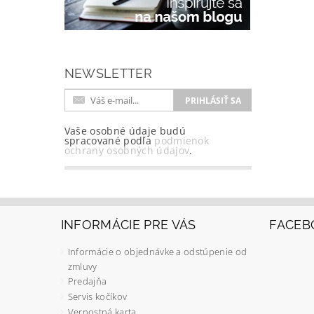
NEWSLETTER
Vaše osobné údaje budú
spracované podľa
podmienok
ochrany osobných údajov
.
INFORMÁCIE PRE VÁS
FACEB
Informácie o objednávke a odstúpenie od
zmluvy
Predajňa
Servis kočíkov
Vernostná karta