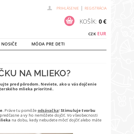
|
PRIHLÁSENIE
REGISTRÁCIA
KOŠÍK:
0 €
EUR
CZK
 NOSIČE
MÓDA PRE DETI
NAŠE SLUŽBY
O NÁKUPE
ČKU NA MLIEKO?
jte pred pôrodom. Neviete, ako u vás dojčenie
terského mlieka prioritné.
ie
. Práve tu pomôže
odsávačka
!
Stimuluje tvorbu
o predčasne a vy ho nemôžete dojčiť. Vo všeobecnosti
mlieka
na dobu, kedy nebudete môcť dojčiť alebo máte