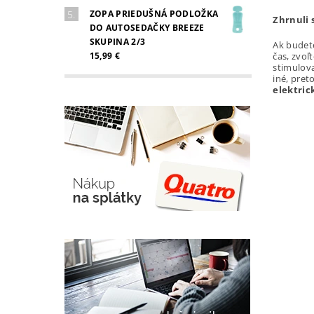
ZOPA PRIEDUŠNÁ PODLOŽKA
Zhrnuli 
DO AUTOSEDAČKY BREEZE
SKUPINA 2/3
Ak budete
čas, zvoľ
15,99 €
stimulova
iné, pret
elektric