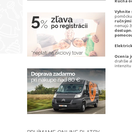
Ručná od
Vyhnite 
pomôcku, 
ručnými
nemajú ži
dostupn
pomocou 
Elektric
Ocenia 
drahšie a
intenzitu