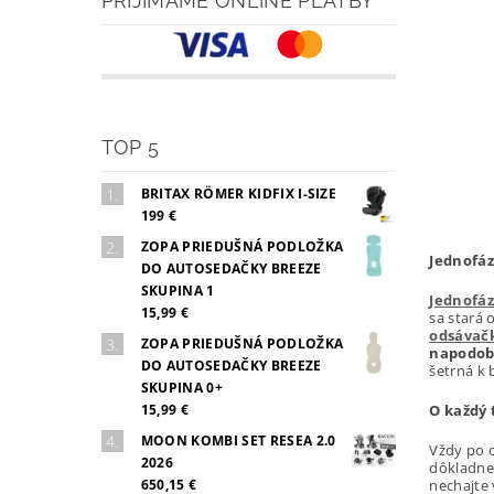
PRIJÍMAME ONLINE PLATBY
TOP 5
BRITAX RÖMER KIDFIX I-SIZE
199 €
ZOPA PRIEDUŠNÁ PODLOŽKA
Jednofáz
DO AUTOSEDAČKY BREEZE
SKUPINA 1
Jednofá
15,99 €
sa stará 
odsávač
ZOPA PRIEDUŠNÁ PODLOŽKA
napodob
DO AUTOSEDAČKY BREEZE
šetrná k 
SKUPINA 0+
O každý 
15,99 €
MOON KOMBI SET RESEA 2.0
Vždy po 
2026
dôkladne 
nechajte 
650,15 €