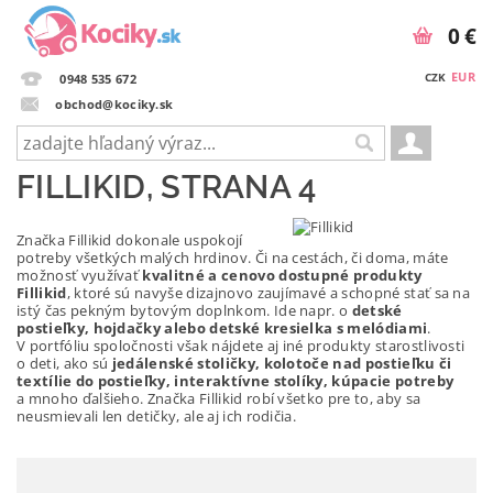
0 €
EUR
CZK
0948 535 672
obchod@kociky.sk
FILLIKID
, STRANA 4
Značka Fillikid dokonale uspokojí
potreby všetkých malých hrdinov. Či na cestách, či doma, máte
možnosť využívať
kvalitné a cenovo dostupné produkty
Fillikid
, ktoré sú navyše dizajnovo zaujímavé a schopné stať sa na
istý čas pekným bytovým doplnkom. Ide napr. o
detské
postieľky, hojdačky alebo detské kresielka s melódiami
.
V portfóliu spoločnosti však nájdete aj iné produkty starostlivosti
o deti, ako sú
jedálenské stoličky, kolotoče nad postieľku či
textílie do postieľky, interaktívne stolíky, kúpacie potreby
a mnoho ďalšieho. Značka Fillikid robí všetko pre to, aby sa
neusmievali len detičky, ale aj ich rodičia.