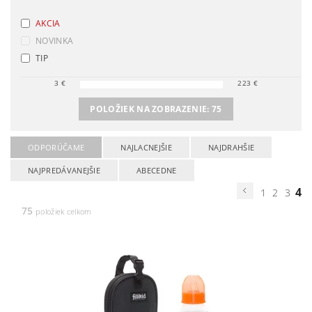
AKCIA
NOVINKA
TIP
3
€
223
€
POLOŽIEK NA ZOBRAZENIE:
75
ODPORÚČAME
NAJLACNEJŠIE
NAJDRAHŠIE
NAJPREDÁVANEJŠIE
ABECEDNE
4
1
2
3
75
položiek celkom