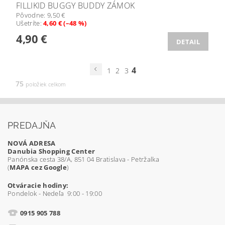
FILLIKID BUGGY BUDDY ZÁMOK
Pôvodne:
9,50 €
Ušetríte
:
4,60 € (–48 %)
4,90 €
DETAIL
4
1
2
3
75
položiek celkom
PREDAJŇA
NOVÁ ADRESA
Danubia Shopping Center
Panónska cesta 38/A, 851 04 Bratislava - Petržalka
(
MAPA cez Google
)
Otváracie hodiny:
Pondelok - Nedeľa 9:00 - 19:00
0915 905 788