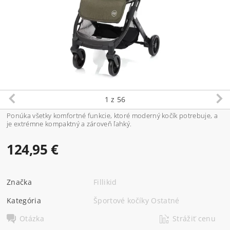
1
z 56
Ponúka všetky komfortné funkcie, ktoré moderný kočík potrebuje, a
je extrémne kompaktný a zároveň ľahký.
124,95 €
Značka
Fillikid
Kategória
Športové kočíky Ostatné
Otázka
Strážiť cenu