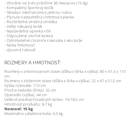
- Vhodné od 6 do približne 36 mesiacov (15 kg)
- Kompaktný športový kočík
- Skladací mechanizmus jednou rukou
- Plynule nastaviteľná chrbtová opierka
- Rozšíriteľná slnečná strieška
- Veľký nákupný košík
- Nastaviteľná opierka nôh
- Odpružené otočné kolesá
- Odnímateľné chrániče rukoväte z eko kože
- Nízka hmotnosť
- výsuvná rukoväť
ROZMERY A HMOTNOSŤ:
Rozmery v zmontovanom stave (dĺžka x šírka x výška): 80 x 51,5 x 110
cm.
Rozmery v zloženom stave (dĺžka x šírka x výška): 22 x 67 x 51,5 cm
Výška rukoväte: 110 cm
Plocha sedadla (šírka): 32 cm
Operadlo (výška): 44 cm
Veľkosť predných/zadných kolies: 15/16,5 cm
Hmotnosť produktu: 6,7 kg
Nosnosť: 15 kg
Maximálne zaťaženie koša: 4,5 kg