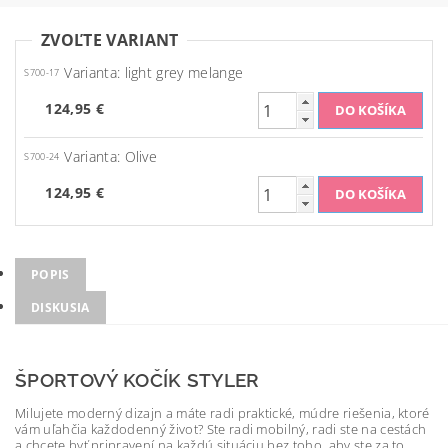
ZVOĽTE VARIANT
Varianta: light grey melange
S700-17
124,95 €
Varianta: Olive
S700-24
124,95 €
POPIS
DISKUSIA
ŠPORTOVÝ KOČÍK STYLER
Milujete moderný dizajn a máte radi praktické, múdre riešenia, ktoré
vám uľahčia každodenný život? Ste radi mobilný, radi ste na cestách
a chcete byť pripravení na každú situáciu bez toho, aby ste za to