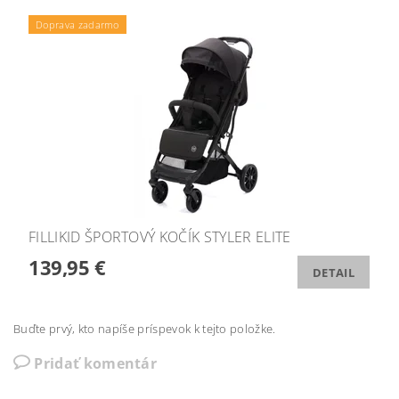
Doprava zadarmo
FILLIKID ŠPORTOVÝ KOČÍK STYLER ELITE
139,95 €
DETAIL
Buďte prvý, kto napíše príspevok k tejto položke.
Pridať komentár