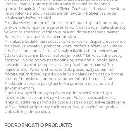
utrácali imanie? Potom pre vás a vaše dieťa máme dokonalý
sprievod s agilným športiakom Styler. Či už sa prechádzate mestom,
na dovolenke alebo v každodennom živote: Fill Styler vás bude
inšpirovať v každej situácii.
Ponúka všetky komfortné funkcie, ktoré moderný kočík potrebuje, a
je extrémne kompaktný a zároveň ľahký. Vďaka svojej malej skladacej
veľkosti sa zmestí do každého auta a ani doma nezaberie takmer
žiadne miesto, obzvlášť v zloženom stave.
Pri nákupe budete mať radosť z veľkého košíka. Disponuje výsuvnou
trolejovou rukoväťou, pomocou ktorej môžete zložený kočík ľahko
ťahať za sebou, pokiaľ chce váš malý miláčik ujsť pár metrov sám.
Vďaka odpruženým kolesám otočným o 360 ° ľahko zvládne všetky
povrchy. Dvojpolohovo nastaviteľná opierka nôh a individuálne
nastaviteľná chrbtová opierka sa prispôsobí potrebám vášho
najmenšieho. Pokiaľ si chce vaše dieťa počas jazdy zdriemnuť,
môžete dať chrbtovú opierku do ľahu a opierku nôh dať do hornej
polohy. To poskytuje potomkovi pohodlnú plochu na ležanie.
Predĺžiteľná strecha poskytuje tieň a potrebnú ochranu pred
slnkom a vetrom.
S polstrovaným 5bodovým pásom a odnímateľným predným
madlom ste na cestách vždy v bezpečí. Počas medzizastávok sa
ľahko ovládateľná parkovacia brzda postará o spoľahlivé zastavenie
kočíka. Pokiaľ sa športový kočík nepoužíva, je možné ho rýchlo a
ľahko zložiť jednou rukou.
PODROBNOSTI O PRODUKTE: