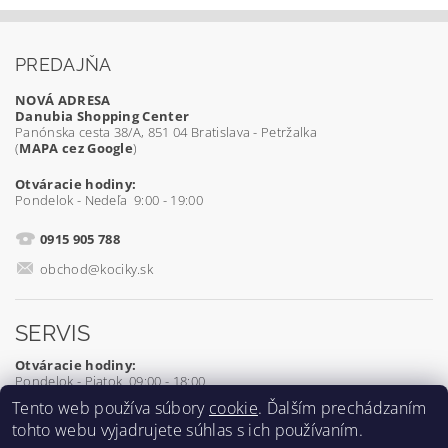
PREDAJŇA
NOVÁ ADRESA
Danubia Shopping Center
Panónska cesta 38/A, 851 04 Bratislava - Petržalka
(
MAPA cez Google
)
Otváracie hodiny:
Pondelok - Nedeľa 9:00 - 19:00
0915 905 788
obchod@kociky.sk
SERVIS
Otváracie hodiny:
Pondelok - Piatok 09:00 - 18:00
Tento web používa súbory
cookie
. Ďalším prechádzaním
0905 539 927
tohto webu vyjadrujete súhlas s ich používaním.