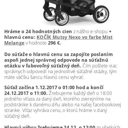
Hráme o 24 hodnotných cien
z nášho e-shopu
+
hlavnú cenu:
KOČÍK Mutsy Nexo vo farbe Mist
Melange
v hodnote
296 €.
Do súťaže o hlavnú cenu sa zapojíte poslaním
aspoň jednej správnej odpovede na súťažnú
otázku v ľubovoľný súťažný deň.
Čím pošlete viac
správnych odpovedí na jednotlivé súťažné otázky, tým
máte väčšiu šancu hlavnú cenu vyhrať.
Súťaž začína 1.12.2017 o 01:00 hod a končí
24.12.2017 o 11:00.
Žrebujeme každý deň o 18:00
jedného víťaza za daný deň, ktorého zverejníme na
podstránke k danému dňu alebo na našej facebookovej
stranke. Víťaz vyhráva cenu, o ktorú hráme v daný
súťažný deň.
Hlavnú výhru žrebujeme 24.12. o 12:00
zo všetkých