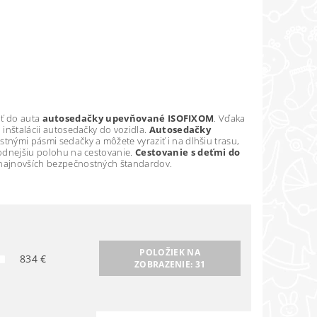
ať do auta
autosedačky upevňované ISOFIXOM
. Vďaka
 inštalácii autosedačky do vozidla.
Autosedačky
tnými pásmi sedačky a môžete vyraziť i na dlhšiu trasu,
odnejšiu polohu na cestovanie.
Cestovanie s deťmi do
 najnovších bezpečnostných štandardov.
POLOŽIEK NA
834
€
ZOBRAZENIE:
31