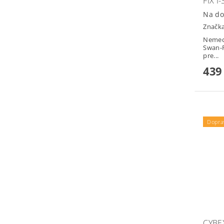
FIX I
Na do
Značk
Nemec
Swan-F
pre...
439
Dopra
CYBE