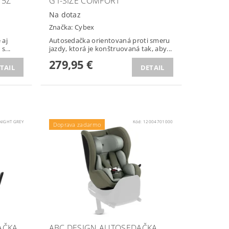
 5Z
G I-SIZE COMFORT
Na dotaz
Značka:
Cybex
 aj
Autosedačka orientovaná proti smeru
s...
jazdy, ktorá je konštruovaná tak, aby...
279,95 €
TAIL
DETAIL
NIGHT GREY
Kód:
12004701000
Doprava zadarmo
AČKA
ABC DESIGN AUTOSEDAČKA