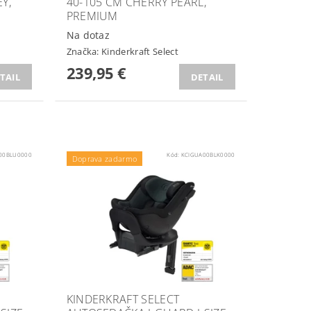
Y,
40-105 CM CHERRY PEARL,
PREMIUM
Na dotaz
Značka:
Kinderkraft Select
239,95 €
TAIL
DETAIL
00BLU0000
Kód:
KCIGUA00BLK0000
Doprava zadarmo
KINDERKRAFT SELECT