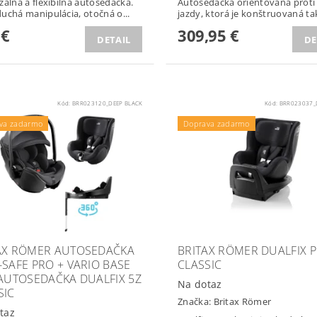
zálna a flexibilná autosedačka.
Autosedačka orientovaná proti
uchá manipulácia, otočná o...
jazdy, ktorá je konštruovaná tak
 €
309,95 €
DETAIL
DE
Kód:
BRR023120_DEEP BLACK
Kód:
BRR023037_
žka ZOPA zdarma
Podložka ZOPA zdarma
va zadarmo
Doprava zadarmo
AX RÖMER AUTOSEDAČKA
BRITAX RÖMER DUALFIX 
-SAFE PRO + VARIO BASE
CLASSIC
 AUTOSEDAČKA DUALFIX 5Z
Na dotaz
SIC
Značka:
Britax Römer
taz