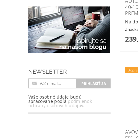
AUTO
40-1
PRE
Na do
Značk
239
Dopra
NEWSLETTER
Vaše osobné údaje budú
spracované podľa
podmienok
ochrany osobných údajov
.
AVOV