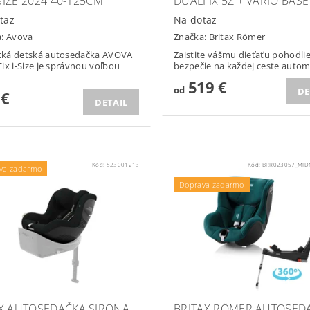
-SIZE 2024 40-125CM
DUALFIX 5Z + VARIO BASE
taz
Na dotaz
a:
Avova
Značka:
Britax Römer
ká detská autosedačka AVOVA
Zaistite vášmu dieťaťu pohodlie
ix i-Size je správnou voľbou
bezpečie na každej ceste autom 
519 €
od
DE
 €
DETAIL
Kód:
523001213
Kód:
BRR023057_MID
va zadarmo
Podložka ZOPA zdarma
Doprava zadarmo
X AUTOSEDAČKA SIRONA
BRITAX RÖMER AUTOSED