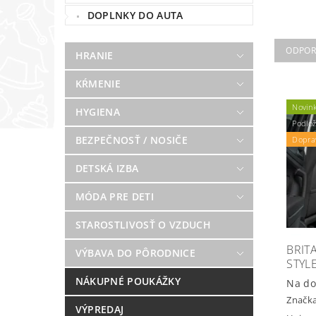
DOPLNKY DO AUTA
ODPO
HRANIE
KŔMENIE
Novin
HYGIENA
Podlo
BEZPEČNOSŤ / NOSIČE
Dopra
DETSKÁ IZBA
MÓDA PRE DETI
STAROSTLIVOSŤ O VZDUCH
BRIT
VÝBAVA DO PÔRODNICE
STYL
NÁKUPNÉ POUKÁŽKY
Na do
Značk
VÝPREDAJ