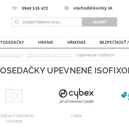
obchod@kociky.sk
0948 535 672
TOSEDAČKY
HRANIE
KŔMENIE
BEZPEČNOSŤ /
PÔRODNICE
MLIEKO A VÝŽIVA
PRE MAMIČKU
Autosedačky
Od narodenia do 105 cm
Upevnenie Isofixom
OSEDAČKY UPEVNENÉ ISOFIXO
TSKÉ AUTOSEDAČKY
CYBEX
OSTATNÉ