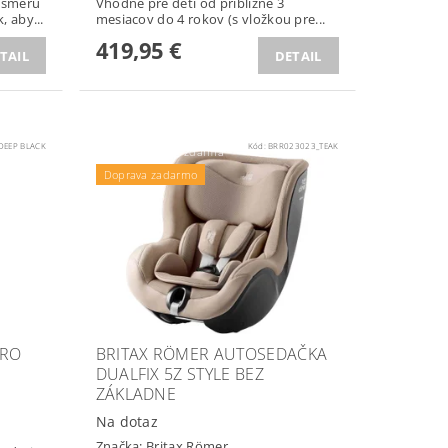
 smeru
Vhodné pre deti od približne 3
, aby...
mesiacov do 4 rokov (s vložkou pre...
419,95 €
TAIL
DETAIL
DEEP BLACK
Kód:
BRR023023_TEAK
Podložka ZOPA zdarma
Doprava zadarmo
PRO
BRITAX RÖMER AUTOSEDAČKA
DUALFIX 5Z STYLE BEZ
ZÁKLADNE
Na dotaz
Značka:
Britax Römer