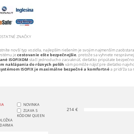
OSTATNÉ ZNAČKY
astníte novší typ vozidla, najlepším riešením je svojim najmenším zaobstar
ystému je
cestovanie ešte bezpečnejšie
, pretože sa vyhnete nesprávnej
ané ISOFIXOM
stačí jednoducho zacvaknúť, dieťatko pripútate bezpečnos
ém naklápania do rôznych polôh
vám pomôže nájsť pre dieťatko najvh
 systémom ISOFIX je maximálne bezpečné a komfortné
a pridŕža sa
IA
NOVINKA
214
€
ZĽAVA S
KÓDOM QUEEN
DLOŽKA
ZDARMA