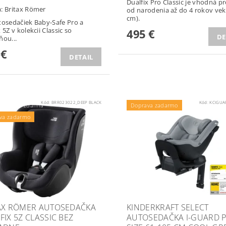
Dualfix Pro Classic je vhodná pr
a:
Britax Römer
od narodenia až do 4 rokov vek
cm).
tosedačiek Baby-Safe Pro a
 5Z v kolekcii Classic so
495 €
DE
ňou...
 €
DETAIL
Kód:
BRR023022_DEEP BLACK
Kód:
KCIGUA
žka ZOPA zdarma
Doprava zadarmo
va zadarmo
AX RÖMER AUTOSEDAČKA
KINDERKRAFT SELECT
FIX 5Z CLASSIC BEZ
AUTOSEDAČKA I-GUARD P