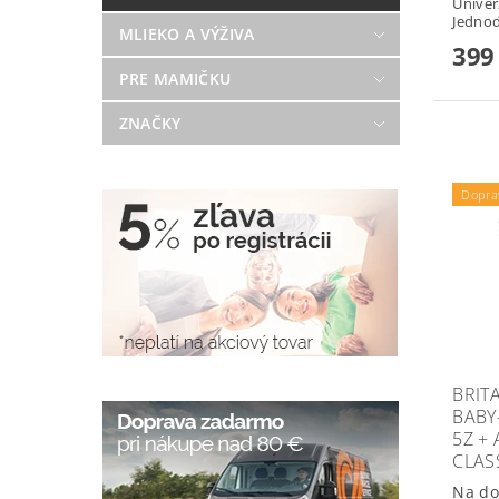
Univer
Jednod
MLIEKO A VÝŽIVA
399
PRE MAMIČKU
ZNAČKY
Podlo
Dopra
BRIT
BABY
5Z +
CLAS
Na do