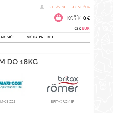
|
PRIHLÁSENIE
REGISTRÁCIA
KOŠÍK:
0 €
EUR
CZK
 NOSIČE
MÓDA PRE DETI
NAŠE SLUŽBY
O NÁKUPE
M DO 18KG
MAXI COSI
BRITAX RÖMER