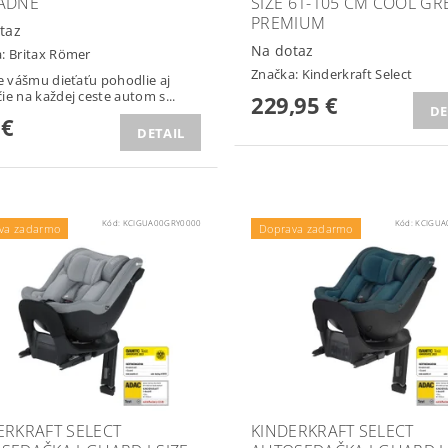
ADNE
SIZE 61-105 CM COOL GRE
PREMIUM
taz
Na dotaz
a:
Britax Römer
Značka:
Kinderkraft Select
te vášmu dieťaťu pohodlie aj
ie na každej ceste autom s...
229,95 €
DE
 €
DETAIL
Kód:
KCIGUA00GRY0000
Kód:
KCIGUA
va zadarmo
Doprava zadarmo
ERKRAFT SELECT
KINDERKRAFT SELECT