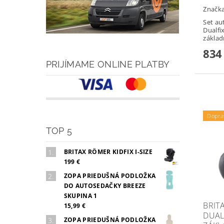
Značk
Set au
Dualfix
základ
834
PRIJÍMAME ONLINE PLATBY
Podlo
Dopra
TOP 5
BRITAX RÖMER KIDFIX I-SIZE
199 €
ZOPA PRIEDUŠNÁ PODLOŽKA
DO AUTOSEDAČKY BREEZE
SKUPINA 1
BRIT
15,99 €
DUAL
ZOPA PRIEDUŠNÁ PODLOŽKA