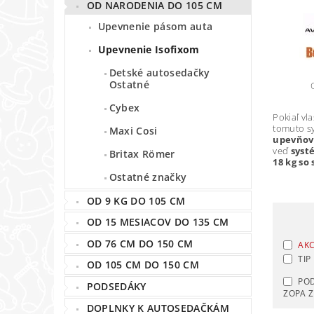
OD NARODENIA DO 105 CM
Upevnenie pásom auta
Upevnenie Isofixom
Detské autosedačky
Ostatné
Cybex
Pokiaľ vl
tomuto s
Maxi Cosi
upevňov
veď
syst
Britax Römer
18 kg so
Ostatné značky
OD 9 KG DO 105 CM
OD 15 MESIACOV DO 135 CM
OD 76 CM DO 150 CM
AKC
TIP
OD 105 CM DO 150 CM
PO
PODSEDÁKY
ZOPA 
DOPLNKY K AUTOSEDAČKÁM