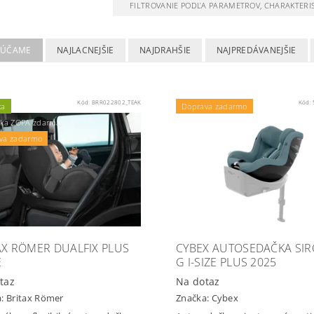
FILTROVANIE PODĽA PARAMETROV, CHARAKTERI
RÚČAME
NAJLACNEJŠIE
NAJDRAHŠIE
NAJPREDÁVANEJŠIE
Kód:
BRR022802_TEAK
Kód:
ka
Doprava zadarmo
žka ZOPA zdarma
va zadarmo
AX RÖMER DUALFIX PLUS
CYBEX AUTOSEDAČKA SI
E
G I-SIZE PLUS 2025
taz
Na dotaz
a:
Britax Römer
Značka:
Cybex