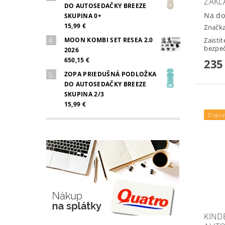
ZÁKL
DO AUTOSEDAČKY BREEZE
Na do
SKUPINA 0+
15,99 €
Značk
MOON KOMBI SET RESEA 2.0
Zaisti
bezpeč
2026
650,15 €
235
ZOPA PRIEDUŠNÁ PODLOŽKA
DO AUTOSEDAČKY BREEZE
SKUPINA 2/3
15,99 €
Dopra
KIND