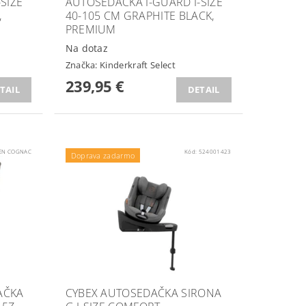
SIZE
AUTOSEDAČKA I-GUARD I-SIZE
,
40-105 CM GRAPHITE BLACK,
PREMIUM
Na dotaz
Značka:
Kinderkraft Select
239,95 €
TAIL
DETAIL
EN COGNAC
Kód:
524001423
Doprava zadarmo
AČKA
CYBEX AUTOSEDAČKA SIRONA