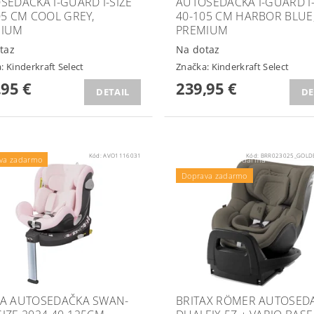
SEDAČKA I-GUARD I-SIZE
AUTOSEDAČKA I-GUARD I-
05 CM COOL GREY,
40-105 CM HARBOR BLUE
MIUM
PREMIUM
taz
Na dotaz
a:
Kinderkraft Select
Značka:
Kinderkraft Select
,95 €
239,95 €
DETAIL
DE
Kód:
AVO1116031
Kód:
BRR023025_GOLD
va zadarmo
Podložka ZOPA zdarma
Doprava zadarmo
A AUTOSEDAČKA SWAN-
BRITAX RÖMER AUTOSED