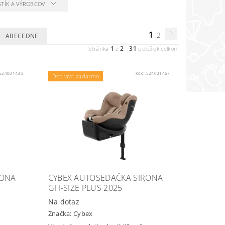
STÍK A VÝROBCOV
1
2
ABECEDNE
1
2
31
Stránka
z
-
položiek celkom
524001435
Kód:
524001467
Doprava zadarmo
RONA
CYBEX AUTOSEDAČKA SIRONA
GI I-SIZE PLUS 2025
Na dotaz
Značka:
Cybex