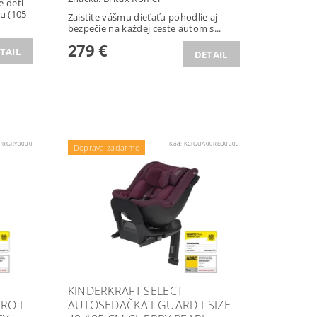
e deti
u (105
Zaistite vášmu dieťaťu pohodlie aj
bezpečie na každej ceste autom s...
279 €
TAIL
DETAIL
PRGRY0000
Kód:
KCIGUA00RED0000
Doprava zadarmo
KINDERKRAFT SELECT
RO I-
AUTOSEDAČKA I-GUARD I-SIZE