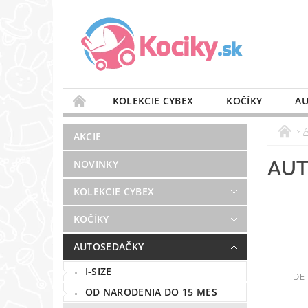
KOLEKCIE CYBEX
KOČÍKY
AU
STAROSTLIVOSŤ O VZDUCH
VÝBAVA DO 
AKCIE
BLOG
PREDAJŇA
KONTAKT
AUT
NOVINKY
KOLEKCIE CYBEX
KOČÍKY
AUTOSEDAČKY
I-SIZE
DE
OD NARODENIA DO 15 MES