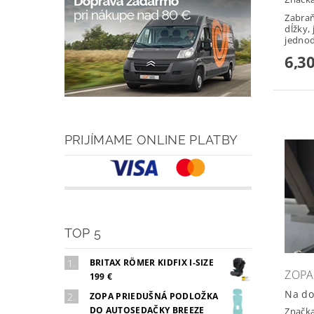
Zabraň
dĺžky,
jednod
6,30
PRIJÍMAME ONLINE PLATBY
TOP 5
BRITAX RÖMER KIDFIX I-SIZE
ZOPA
199 €
Na do
ZOPA PRIEDUŠNÁ PODLOŽKA
DO AUTOSEDAČKY BREEZE
Značk