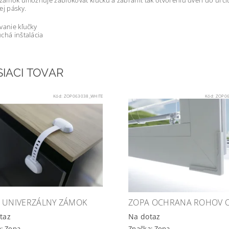
 zámok umožňuje zablokovať kľučku a zabrániť tak otvoreniu dverí do urč
ej pásky.
vanie kľučky
chá inštalácia
SIACI TOVAR
Kód:
ZOP063038_WHITE
Kód:
ZOP06
 UNIVERZÁLNY ZÁMOK
ZOPA OCHRANA ROHOV 
taz
Na dotaz
a:
Zopa
Značka:
Zopa