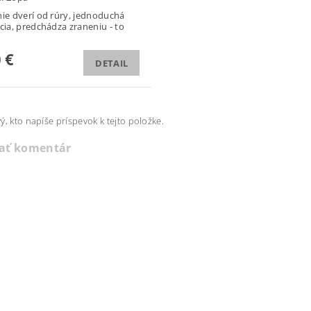
nie dverí od rúry, jednoduchá
ácia, predchádza zraneniu - to
 €
DETAIL
ý, kto napíše príspevok k tejto položke.
dať komentár