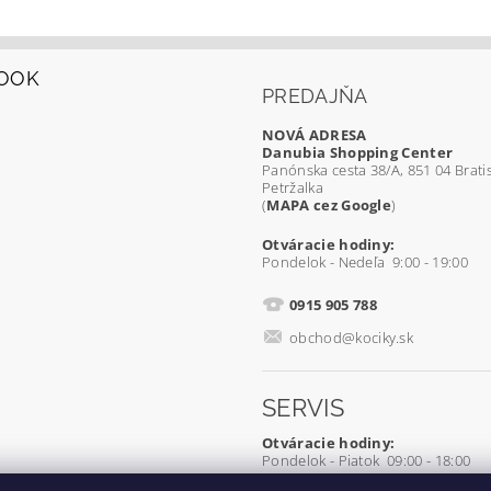
OOK
PREDAJŇA
NOVÁ ADRESA
Danubia Shopping Center
Panónska cesta 38/A, 851 04 Bratis
Petržalka
(
MAPA cez Google
)
Otváracie hodiny:
Pondelok - Nedeľa 9:00 - 19:00
0915 905 788
obchod@kociky.sk
SERVIS
Otváracie hodiny:
Pondelok - Piatok 09:00 - 18:00