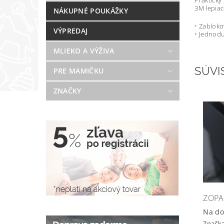
Praktický
3M lepiac
NÁKUPNÉ POUKÁŽKY
• Zabloko
VÝPREDAJ
• Jednodu
MLIEKO A VÝŽIVA
SÚVI
PRE MAMIČKU
ZNAČKY
ZOPA
Na do
Značk