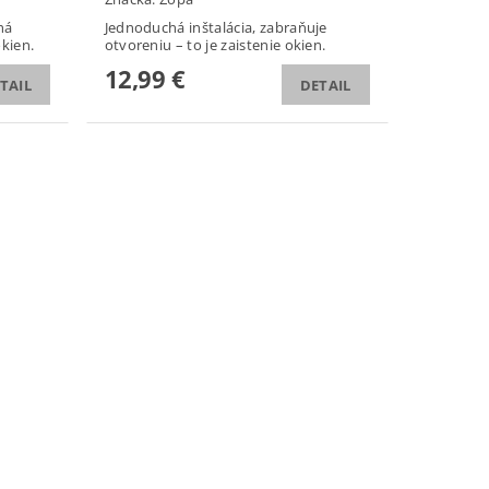
há
Jednoduchá inštalácia, zabraňuje
okien.
otvoreniu – to je zaistenie okien.
12,99 €
TAIL
DETAIL