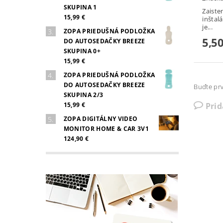
SKUPINA 1
Zaiste
15,99 €
inštal
je...
ZOPA PRIEDUŠNÁ PODLOŽKA
5,50
DO AUTOSEDAČKY BREEZE
SKUPINA 0+
15,99 €
ZOPA PRIEDUŠNÁ PODLOŽKA
DO AUTOSEDAČKY BREEZE
Buďte prv
SKUPINA 2/3
Pri
15,99 €
ZOPA DIGITÁLNY VIDEO
MONITOR HOME & CAR 3V1
124,90 €