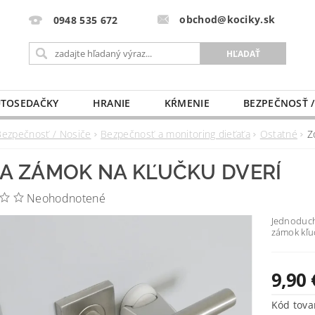
obchod@kociky.sk
0948 535 672
TOSEDAČKY
HRANIE
KŔMENIE
BEZPEČNOSŤ /
PÔRODNICE
MLIEKO A VÝŽIVA
PRE MAMIČKU
Bezpečnosť / Nosiče
Bezpečnosť a monitoring dieťaťa
Ostatné
Z
A ZÁMOK NA KĽUČKU DVERÍ
Neohodnotené
Jednoduchá
zámok kľu
9,90 
Kód tova