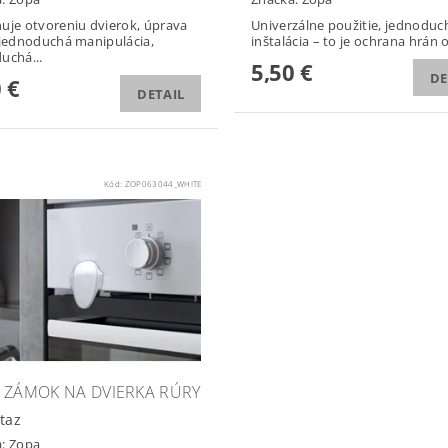
uje otvoreniu dvierok, úprava
Univerzálne použitie, jednoduc
 jednoduchá manipulácia,
inštalácia – to je ochrana hrán 
uchá...
5,50 €
DE
 €
DETAIL
Kód:
ZOP063044_WHITE
 ZÁMOK NA DVIERKA RÚRY
taz
a:
Zopa