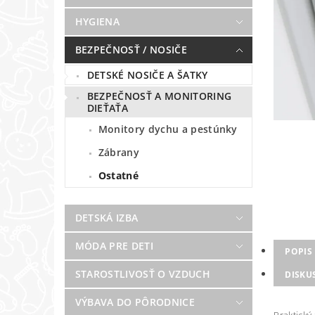
HYGIENA
BEZPEČNOSŤ / NOSIČE
DETSKÉ NOSIČE A ŠATKY
BEZPEČNOSŤ A MONITORING
DIEŤAŤA
Monitory dychu a pestúnky
Zábrany
Ostatné
DETSKÁ IZBA
MÓDA PRE DETI
POPIS
STAROSTLIVOSŤ O VZDUCH
DISKU
VÝBAVA DO PÔRODNICE