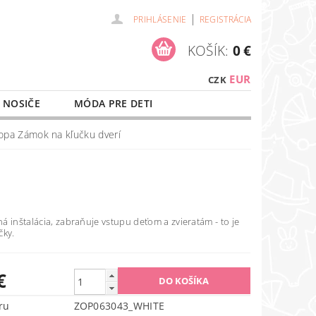
|
PRIHLÁSENIE
REGISTRÁCIA
KOŠÍK:
0 €
EUR
CZK
 NOSIČE
MÓDA PRE DETI
NAŠE SLUŽBY
O NÁKUPE
opa Zámok na kľučku dverí
 inštalácia, zabraňuje vstupu deťom a zvieratám - to je
čky.
€
ru
ZOP063043_WHITE