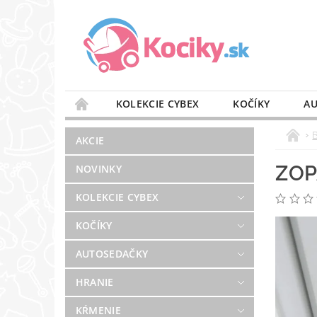
KOLEKCIE CYBEX
KOČÍKY
AU
STAROSTLIVOSŤ O VZDUCH
VÝBAVA DO 
AKCIE
BLOG
PREDAJŇA
KONTAKT
ZOP
NOVINKY
KOLEKCIE CYBEX
KOČÍKY
AUTOSEDAČKY
HRANIE
KŔMENIE