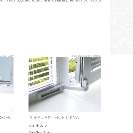
itej miestnosti. Jednoduchá inštalácia prebieha pomocou
3037_GREY
Kód:
ZOP063041_WHITE
OKIEN
ZOPA ZAISTENIE OKNA
Na dotaz
Značka:
Zopa