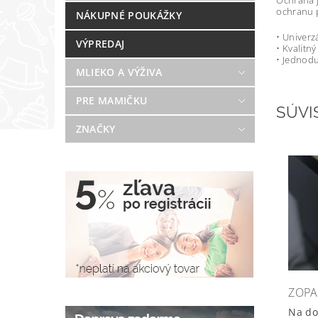
Ochrana j
ochranu p
NÁKUPNÉ POUKÁŽKY
• Univerz
VÝPREDAJ
• Kvalitný
• Jednodu
MLIEKO A VÝŽIVA
PRE MAMIČKU
SÚVI
ZNAČKY
ZOPA
Na do