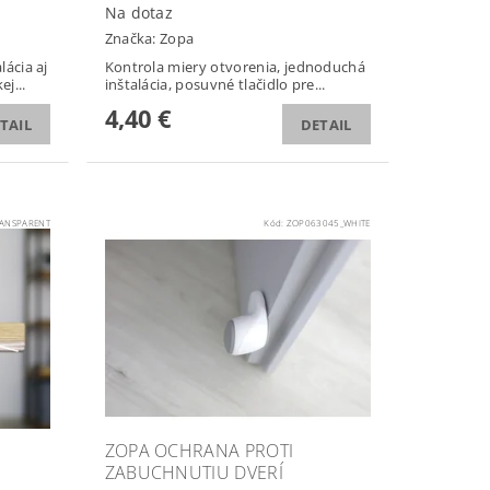
Na dotaz
Značka:
Zopa
lácia aj
Kontrola miery otvorenia, jednoduchá
ej...
inštalácia, posuvné tlačidlo pre...
4,40 €
TAIL
DETAIL
ANSPARENT
Kód:
ZOP063045_WHITE
ZOPA OCHRANA PROTI
ZABUCHNUTIU DVERÍ