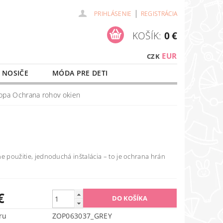
|
PRIHLÁSENIE
REGISTRÁCIA
KOŠÍK:
0 €
EUR
CZK
 NOSIČE
MÓDA PRE DETI
NAŠE SLUŽBY
O NÁKUPE
opa Ochrana rohov okien
e použitie, jednoduchá inštalácia – to je ochrana hrán
€
ru
ZOP063037_GREY