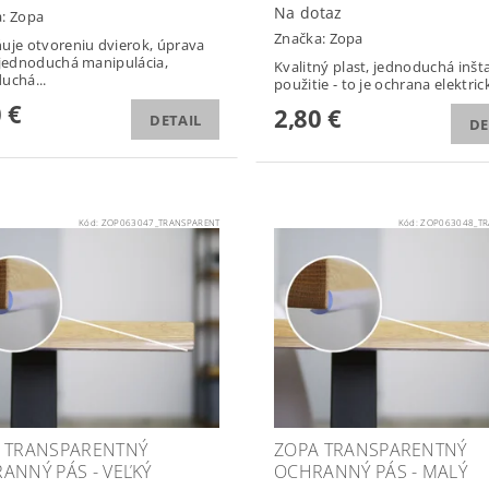
Na dotaz
a:
Zopa
Značka:
Zopa
uje otvoreniu dvierok, úprava
 jednoduchá manipulácia,
Kvalitný plast, jednoduchá inšta
uchá...
použitie - to je ochrana elektrick
 €
2,80 €
DETAIL
DE
Kód:
ZOP063047_TRANSPARENT
Kód:
ZOP063048_TR
 TRANSPARENTNÝ
ZOPA TRANSPARENTNÝ
ANNÝ PÁS - VEĽKÝ
OCHRANNÝ PÁS - MALÝ