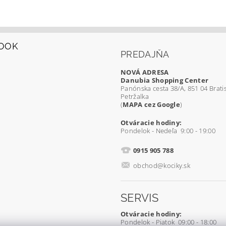
OOK
PREDAJŇA
NOVÁ ADRESA
Danubia Shopping Center
Panónska cesta 38/A, 851 04 Bratis
Petržalka
(
MAPA cez Google
)
Otváracie hodiny:
Pondelok - Nedeľa 9:00 - 19:00
0915 905 788
obchod@kociky.sk
SERVIS
Otváracie hodiny:
Pondelok - Piatok 09:00 - 18:00