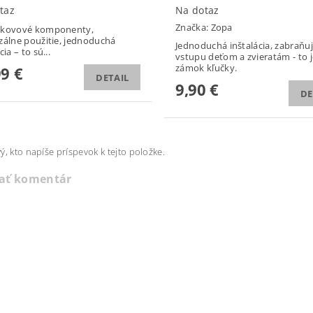
taz
Na dotaz
Značka:
Zopa
 kovové komponenty,
zálne použitie, jednoduchá
Jednoduchá inštalácia, zabraňu
cia – to sú...
vstupu deťom a zvieratám - to j
zámok kľučky.
99 €
DETAIL
9,90 €
DE
ý, kto napíše príspevok k tejto položke.
dať komentár