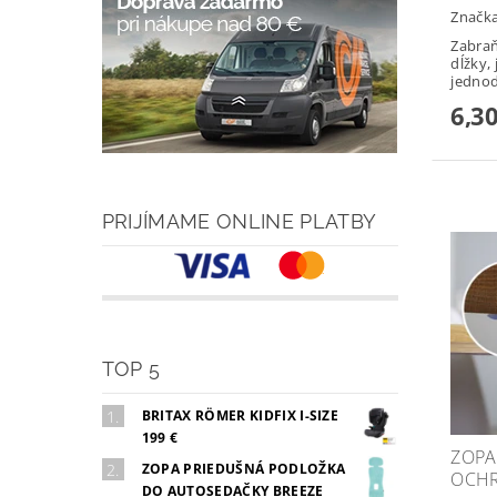
Značk
Zabraň
dĺžky,
jednod
6,30
PRIJÍMAME ONLINE PLATBY
TOP 5
BRITAX RÖMER KIDFIX I-SIZE
199 €
ZOPA
ZOPA PRIEDUŠNÁ PODLOŽKA
OCHR
DO AUTOSEDAČKY BREEZE