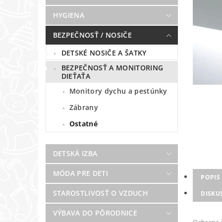
HYGIENA
BEZPEČNOSŤ / NOSIČE
DETSKÉ NOSIČE A ŠATKY
BEZPEČNOSŤ A MONITORING
DIEŤAŤA
Monitory dychu a pestúnky
Zábrany
Ostatné
DETSKÁ IZBA
MÓDA PRE DETI
POPIS
STAROSTLIVOSŤ O VZDUCH
DISKU
VÝBAVA DO PÔRODNICE