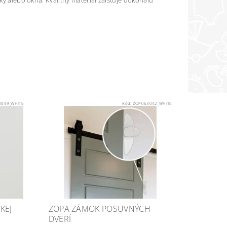
nky alebo okná. Kvalitný materiál zaisťuje dokonalú
049_WHITE
Kód:
ZOP063042_WHITE
KEJ
ZOPA ZÁMOK POSUVNÝCH
DVERÍ