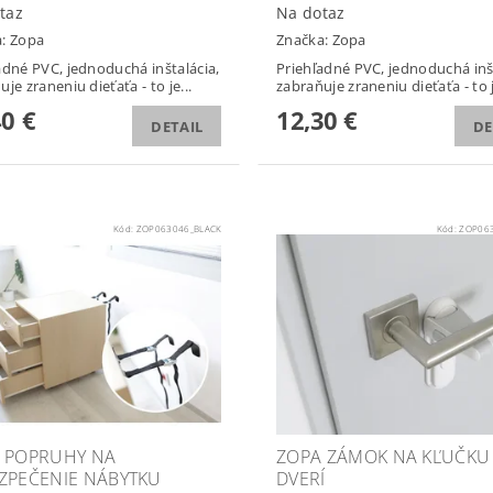
taz
Na dotaz
a:
Zopa
Značka:
Zopa
adné PVC, jednoduchá inštalácia,
Priehľadné PVC, jednoduchá inšt
je zraneniu dieťaťa - to je...
zabraňuje zraneniu dieťaťa - to j
40 €
12,30 €
DETAIL
DE
Kód:
ZOP063046_BLACK
Kód:
ZOP063
 POPRUHY NA
ZOPA ZÁMOK NA KĽUČKU
ZPEČENIE NÁBYTKU
DVERÍ