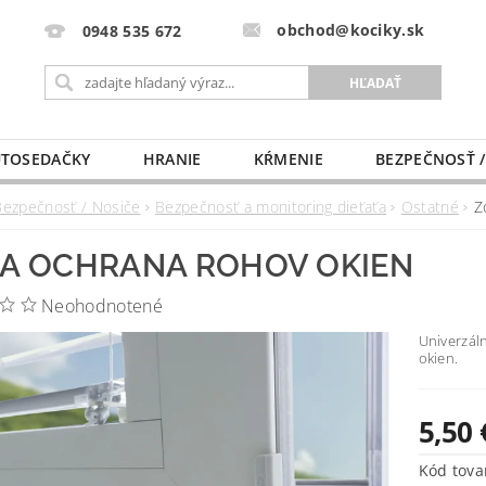
obchod@kociky.sk
0948 535 672
TOSEDAČKY
HRANIE
KŔMENIE
BEZPEČNOSŤ /
PÔRODNICE
MLIEKO A VÝŽIVA
PRE MAMIČKU
Bezpečnosť / Nosiče
Bezpečnosť a monitoring dieťaťa
Ostatné
Z
A OCHRANA ROHOV OKIEN
Neohodnotené
Univerzáln
okien.
5,50 
Kód tova