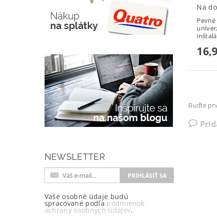
Na do
Pevné
univer
inštalá
16,
Buďte prv
Pri
NEWSLETTER
Vaše osobné údaje budú
spracované podľa
podmienok
ochrany osobných údajov
.