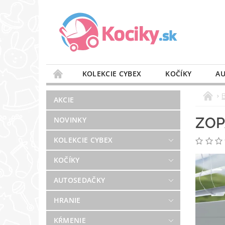
KOLEKCIE CYBEX
KOČÍKY
AU
STAROSTLIVOSŤ O VZDUCH
VÝBAVA DO 
AKCIE
BLOG
PREDAJŇA
KONTAKT
ZOP
NOVINKY
KOLEKCIE CYBEX
KOČÍKY
AUTOSEDAČKY
HRANIE
KŔMENIE