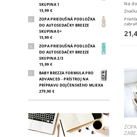
Na do
SKUPINA 1
15,99 €
Značk
Priehľ
ZOPA PRIEDUŠNÁ PODLOŽKA
zabraňu
DO AUTOSEDAČKY BREEZE
21,
SKUPINA 0+
15,99 €
ZOPA PRIEDUŠNÁ PODLOŽKA
DO AUTOSEDAČKY BREEZE
SKUPINA 2/3
15,99 €
BABY BREZZA FORMULA PRO
ADVANCED - PRÍSTROJ NA
PRÍPRAVU DOJČENSKÉHO MLIEKA
279,90 €
ZOPA
ZABE