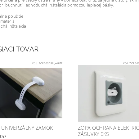
e určená pre všetky ostré hrany v domácnosti, či už sa jedná o stoly, skri
ri buchnutí. Jednoduchá inštalácia pomocou lepiacej pásky.
álne použitie
 materiál
chá inštalácia
SIACI TOVAR
Kód:
ZOP063038_WHITE
Kód:
ZOP063
 UNIVERZÁLNY ZÁMOK
ZOPA OCHRANA ELEKTRIC
ZÁSUVKY 6KS
taz