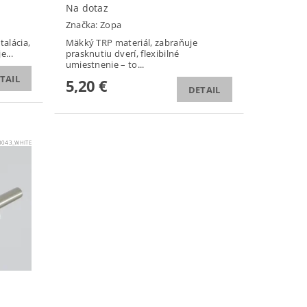
Na dotaz
Značka:
Zopa
alácia,
Mäkký TRP materiál, zabraňuje
e...
prasknutiu dverí, flexibilné
umiestnenie – to...
TAIL
5,20 €
DETAIL
043_WHITE