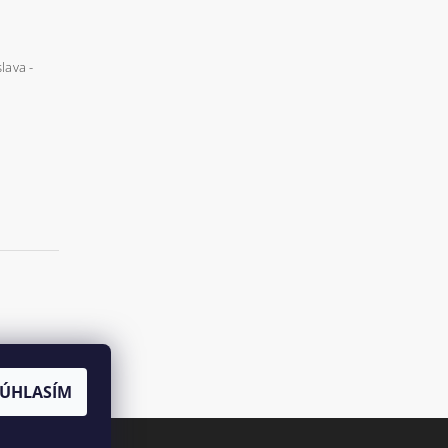
lava -
SÚHLASÍM