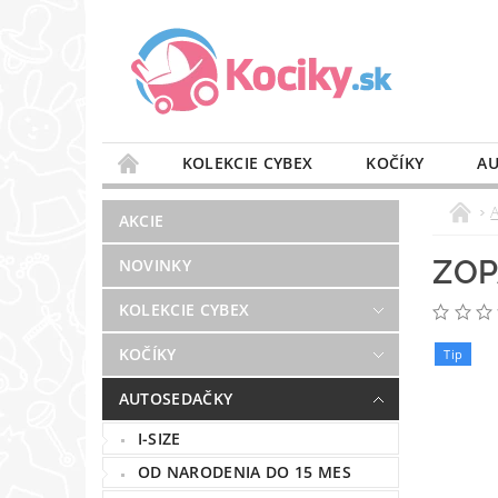
KOLEKCIE CYBEX
KOČÍKY
AU
STAROSTLIVOSŤ O VZDUCH
VÝBAVA DO 
AKCIE
BLOG
PREDAJŇA
KONTAKT
ZOP
NOVINKY
KOLEKCIE CYBEX
KOČÍKY
Tip
AUTOSEDAČKY
I-SIZE
OD NARODENIA DO 15 MES