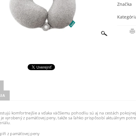
Značka
Kategóri
SIA
cestujú komfortnejšie a vďaka väčšiemu pohodliu sú aj na cestách pokojnej
 je vyrobený z pamäťovej peny, takže sa ľahko prispôsobí aktuálnym potr
eriálu.
ýplň z pamäťovej peny