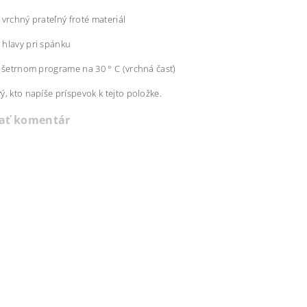
 vrchný prateľný froté materiál
hlavy pri spánku
i šetrnom programe na 30 ° C (vrchná časť)
ý, kto napíše príspevok k tejto položke.
dať komentár