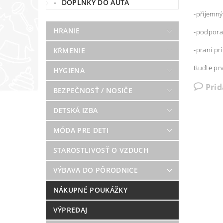
DOPLNKY DO AUTA
-příjemný
HRANIE
-podpora 
-praní pr
KŔMENIE
Buďte prv
HYGIENA
Pri
BEZPEČNOSŤ / NOSIČE
DETSKÁ IZBA
MÓDA PRE DETI
STAROSTLIVOSŤ O VZDUCH
VÝBAVA DO PÔRODNICE
NÁKUPNÉ POUKÁŽKY
VÝPREDAJ