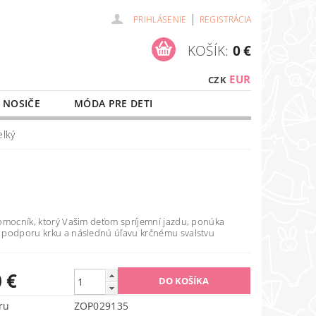
|
PRIHLÁSENIE
REGISTRÁCIA
KOŠÍK:
0 €
EUR
CZK
 NOSIČE
MÓDA PRE DETI
NAŠE SLUŽBY
O NÁKUPE
elký
omocník, ktorý Vašim deťom spríjemní jazdu, ponúka
podporu krku a následnú úľavu krčnému svalstvu
 €
ru
ZOP029135