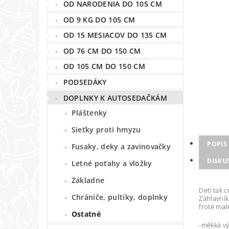
OD NARODENIA DO 105 CM
OD 9 KG DO 105 CM
OD 15 MESIACOV DO 135 CM
OD 76 CM DO 150 CM
OD 105 CM DO 150 CM
PODSEDÁKY
DOPLNKY K AUTOSEDAČKÁM
Pláštenky
Sieťky proti hmyzu
POPIS
Fusaky, deky a zavinovačky
DISKU
Letné poťahy a vložky
Základne
Deti tak 
Chrániče, pultíky, doplnky
Záhlavník
froté mat
Ostatné
-měkká v