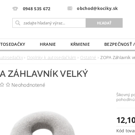
obchod@kociky.sk
0948 535 672
TOSEDAČKY
HRANIE
KŔMENIE
BEZPEČNOSŤ /
PÔRODNICE
MLIEKO A VÝŽIVA
PRE MAMIČKU
Autosedačky
Doplnky k autosedačkám
Ostatné
ZOPA Záhlavník v
A ZÁHLAVNÍK VELKÝ
Neohodnotené
Šikovný p
pohodlnú 
12,10
Kód tova