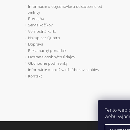
Informácie o objednávke a odstúpenie od
zmluvy
Predajňa
Servis kočíkov
Vernostná karta
Nákup cez Quatro
Doprava
Reklamačný poriadok
Ochrana osobných údajov
Obchodné podmienky
Informácie o používaní súborov cookies
Kontakt
Tento web 
webu vyjadr