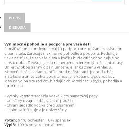
POPIS
DISKUSIA
Výnimočné pohodlie a podpora pre vaše deti
Pamäťová pena poskytuje mäkkú podporu pre udržanie správneho
držania tela. Zaručuje maximálne pohodlie a podporu. Redukuje
tlak a zaisťuje, že sa vaše dieťa v kočíku bude cítiť pohodlnejšie po
dlhšiu dobu. Zlepšuje jazdu na nerovnom teréne tým, že tlmí otrasy.
Unikátny obojstranný dizajn umožňuje ľahkú zmenu vzhľadu,
zároveň chráni sedadlo kočíka pred nečistotami. Jednoduchá
inštalácia a univerzálna použiteľnosť pre väčšinu typov kočíkov.
Ideálna voľba pre rodičov hľadajúcich kombináciu štýlu, pohodlia a
funkčnosti.
- Vysoký komfort sedenia vďaka 2 cm pamäťovej peny
- Unikátny dizajn – obojstranné použitie
- Chráni sedadlo kočíka pred ušpinením
- Ľahko sa inštaluje a je univerzálny
Poťah:
94 % polyester + 6 % spandex
Výplň:
100 % polyuretánová pena