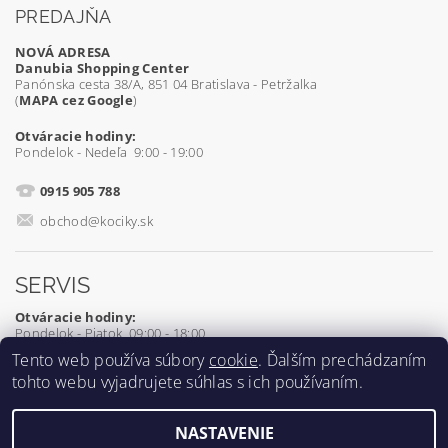
PREDAJŇA
NOVÁ ADRESA
Danubia Shopping Center
Panónska cesta 38/A, 851 04 Bratislava - Petržalka
(
MAPA cez Google
)
Otváracie hodiny:
Pondelok - Nedeľa 9:00 - 19:00
0915 905 788
obchod@kociky.sk
SERVIS
Otváracie hodiny:
Pondelok - Piatok 09:00 - 18:00
Tento web používa súbory
cookie
. Ďalším prechádzaním
0905 539 927
tohto webu vyjadrujete súhlas s ich používaním.
servis@kociky.sk
NASTAVENIE