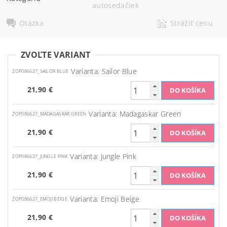
autosedačiek
Otázka
Strážiť cenu
ZVOĽTE VARIANT
Varianta: Sailor Blue
ZOP086627_SAILOR BLUE
21,90 €
Varianta: Madagaskar Green
ZOP086627_MADAGASKAR GREEN
21,90 €
Varianta: Jungle Pink
ZOP086627_JUNGLE PINK
21,90 €
Varianta: Emoji Beige
ZOP086627_EMOJI BEIGE
21,90 €