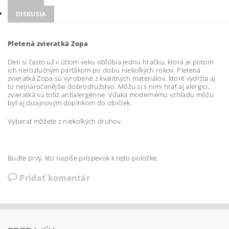
DISKUSIA
Pletená zvieratká Zopa
Deti si často už v útlom veku obľúbia jednu hračku, ktorá je potom
ich nerozlučným parťákom po dobu niekoľkých rokov. Pletená
zvieratká Zopa sú vyrobené z kvalitných materiálov, ktoré vydržia aj
to nejnáročenějšie dobrodružstvo. Môžu si s nimi hrať aj alergici,
zvieratká sú totiž antialergénne. Vďaka modernému vzhľadu môžu
byť aj dizajnovým doplnkom do izbičiek.
Vyberať môžete z niekoľkých druhov.
Buďte prvý, kto napíše príspevok k tejto položke.
Pridať komentár