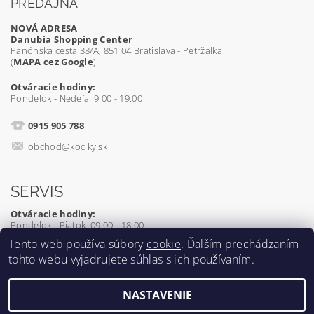
PREDAJŇA
NOVÁ ADRESA
Danubia Shopping Center
Panónska cesta 38/A, 851 04 Bratislava - Petržalka
(
MAPA cez Google
)
Otváracie hodiny:
Pondelok - Nedeľa 9:00 - 19:00
0915 905 788
obchod@kociky.sk
SERVIS
Otváracie hodiny:
Pondelok - Piatok 09:00 - 18:00
Tento web používa súbory
cookie
. Ďalším prechádzaním
0905 539 927
tohto webu vyjadrujete súhlas s ich používaním.
servis@kociky.sk
NASTAVENIE
2026 ©
Kociky.sk
, všetky práva vyhradené