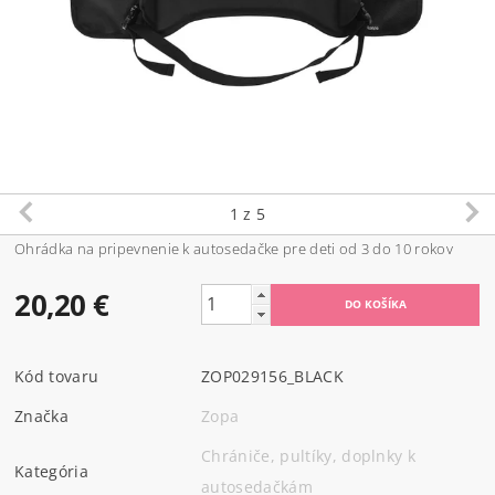
1
z 5
Ohrádka na pripevnenie k autosedačke pre deti od 3 do 10 rokov
20,20 €
Kód tovaru
ZOP029156_BLACK
Značka
Zopa
Chrániče, pultíky, doplnky k
Kategória
autosedačkám