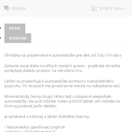
Otázka
Strážiť cenu
POPIS
DISKUSIA
Ohrádka na pripevnenie k autosedačke pre deti od 3 do 10 rokov
Zabavte svoje dieťa na dlhých cestách autom - praktická ohrádka
poskytuje dieťaťu priestor na nerušenú hru.
Ľahko sa pripevňuje k autosedačke pomocou nastaviteľného
popruhu. Po stranách má priestranné vrecká na odkladanie vecí.
Minimalistický čierny dizajn ľahko ladí s dizajnom akejkoľvek
autosedačky. Na pult môžete nielen položiť tablet, ale môžete na
ňom aj podávať jedlo dieťaťu.
Je vyrobená z odolnej a ľahko čistiteľnej tkaniny.
• Nastaviteľný upevňovací popruh
• Odolný a čistiteľný materiál