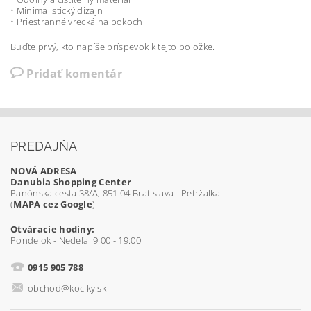
• Minimalistický dizajn
• Priestranné vrecká na bokoch
Buďte prvý, kto napíše príspevok k tejto položke.
Pridať komentár
PREDAJŇA
NOVÁ ADRESA
Danubia Shopping Center
Panónska cesta 38/A, 851 04 Bratislava - Petržalka
(
MAPA cez Google
)
Otváracie hodiny:
Pondelok - Nedeľa 9:00 - 19:00
0915 905 788
obchod@kociky.sk