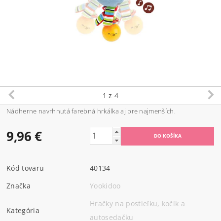
1
z 4
Nádherne
navrhnutá
farebná
hrkálka
aj pre
najmenších.
9,96 €
Kód tovaru
40134
Značka
Yookidoo
Hračky na postieľku, kočík a
Kategória
autosedačku