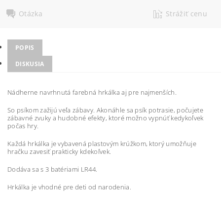
Otázka
Strážiť cenu
POPIS
DISKUSIA
Nádherne
navrhnutá
farebná
hrkálka
aj pre
najmenších.
So psíkom zažijú
veľa zábavy
.
Akonáhle sa psík potrasie
,
počujete
zábavné
zvuky
a hudobné
efekty, ktoré
možno vypnúť
kedykoľvek
počas
hry
.
Každá
hrkálka
je
vybavená
plastovým
krúžkom
,
ktorý
umožňuje
hračku
zavesiť
prakticky
kdekoľvek
.
Dodáva
sa
s
3
batériami
LR44
.
Hrkálka
je vhodné
pre
deti
od
narodenia
.