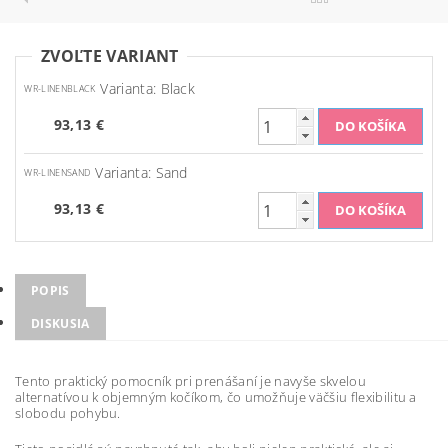
ZVOĽTE VARIANT
Varianta: Black
WR-LINENBLACK
93,13 €
Varianta: Sand
WR-LINENSAND
93,13 €
POPIS
DISKUSIA
Tento praktický pomocník pri prenášaní je navyše skvelou
alternatívou k objemným kočíkom, čo umožňuje väčšiu flexibilitu a
slobodu pohybu.