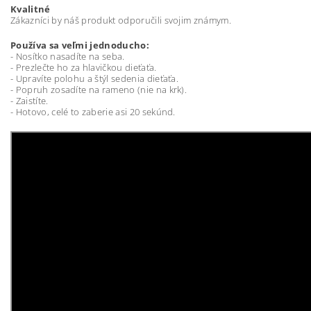
Kvalitné
Zákazníci by náš produkt odporučili svojim známym.
Používa sa veľmi jednoducho:
- Nosítko nasadíte na seba.
- Prezlečte ho za hlavičkou dieťaťa.
- Upravíte polohu a štýl sedenia dieťaťa.
- Popruh zosadíte na rameno (nie na krk).
- Zaistíte.
- Hotovo, celé to zaberie asi 20 sekúnd.