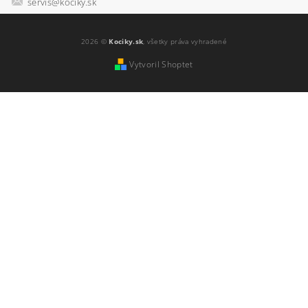
servis@kociky.sk
2026 ©
Kociky.sk
, všetky práva vyhradené
Vytvoril Shoptet