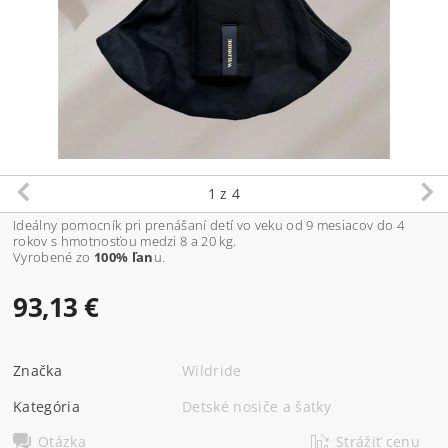
1
z 4
Ideálny pomocník pri prenášaní detí vo veku od 9 mesiacov do 4
rokov s hmotnosťou medzi 8 a 20 kg.
Vyrobené zo
100% ľan
u.
93,13 €
Značka
Wildride
Kategória
Detské nosiče a šatky
Otázka
Strážiť cenu