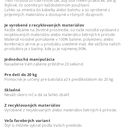
Tieto nosidlá sú navrhnuté tak, aby boli nielen praktické, ale aj
štýlové, čo oceníte pri každodennom používaní.
Ľahko sa zmestia do kabelky alebo batohu a sú vyrobené z
príjemných materiálov a dostupné v rôznych dizajnoch.
Je vyrobené z recyklovaných materiálov
Keďže dbáme na životné prostredie, sú naše nosidlá vyrábané z
recyklovaných materiálov alebo materiálov šetrných k prírode.
Materiál nosidiel ponúkame v 100% balvne, polyesteru alebo
kombinácii ak nie je u produktu uvedené inak. Ale väčšina našich
produktov je z bavlny, kde ju je najmenej 90%.
Jednoduchá manipulácia
Nasadenie Vám zaberie približne 20 sekúnd.
Pre deti do 20 kg
Pomocník je určený pre batoľatá až k predškolákom do 20 kg.
Skladné
Neváži skoro nič a dá sa ľahko zbaliť.
Z recyklovaných materiálov
Vyrobené z recyklovaných alebo materiálov šetrných k prírode.
Veľa farebných variant
Štýl si môžete vybrať podľa Vašich predstáv.