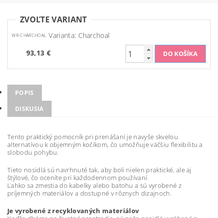
ZVOĽTE VARIANT
Varianta: Charchoal
WR-CHARCHOAL
93,13 €
POPIS
DISKUSIA
Tento praktický pomocník pri prenášaní je navyše skvelou
alternatívou k objemným kočíkom, čo umožňuje väčšiu flexibilitu a
slobodu pohybu.
Tieto nosidlá sú navrhnuté tak, aby boli nielen praktické, ale aj
štýlové, čo oceníte pri každodennom používaní.
Ľahko sa zmestia do kabelky alebo batohu a sú vyrobené z
príjemných materiálov a dostupné v rôznych dizajnoch.
Je vyrobené z recyklovaných materiálov