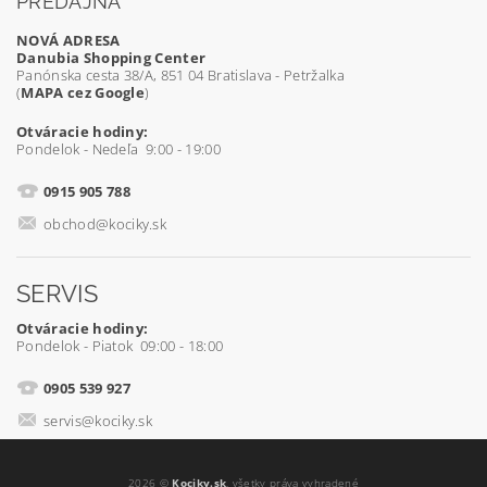
PREDAJŇA
NOVÁ ADRESA
Danubia Shopping Center
Panónska cesta 38/A, 851 04 Bratislava - Petržalka
(
MAPA cez Google
)
Otváracie hodiny:
Pondelok - Nedeľa 9:00 - 19:00
0915 905 788
obchod@kociky.sk
SERVIS
Otváracie hodiny:
Pondelok - Piatok 09:00 - 18:00
0905 539 927
servis@kociky.sk
2026 ©
Kociky.sk
, všetky práva vyhradené