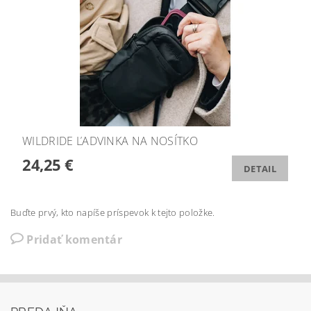
WILDRIDE ĽADVINKA NA NOSÍTKO
24,25 €
DETAIL
Buďte prvý, kto napíše príspevok k tejto položke.
Pridať komentár