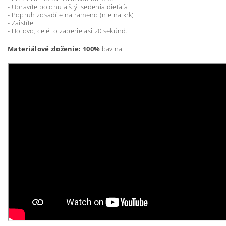
- Upravíte polohu a štýl sedenia dieťaťa.
- Popruh zosadíte na rameno (nie na krk).
- Zaistíte.
- Hotovo, celé to zaberie asi 20 sekúnd.
Materiálové zloženie: 100%
bavlna