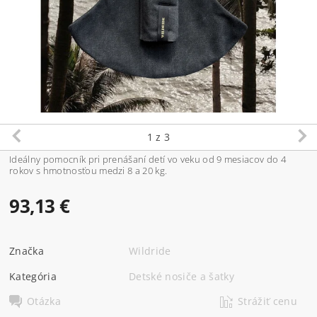
1
z 3
Ideálny pomocník pri prenášaní detí vo veku od 9 mesiacov do 4
rokov s hmotnosťou medzi 8 a 20 kg.
93,13 €
Značka
Wildride
Kategória
Detské nosiče a šatky
Otázka
Strážiť cenu