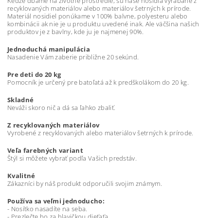
Keďže dbáme na životné prostredie, sú naše nosidlá vyrábané z
recyklovaných materiálov alebo materiálov šetrných k prírode.
Materiál nosidiel ponúkame v 100% balvne, polyesteru alebo
kombinácii ak nie je u produktu uvedené inak. Ale väčšina našich
produktov je z bavlny, kde ju je najmenej 90%.
Jednoduchá manipulácia
Nasadenie Vám zaberie približne 20 sekúnd.
Pre deti do 20 kg
Pomocník je určený pre batoľatá až k predškolákom do 20 kg.
Skladné
Neváži skoro nič a dá sa ľahko zbaliť.
Z recyklovaných materiálov
Vyrobené z recyklovaných alebo materiálov šetrných k prírode.
Veľa farebných variant
Štýl si môžete vybrať podľa Vašich predstáv.
Kvalitné
Zákazníci by náš produkt odporučili svojim známym.
Používa sa veľmi jednoducho:
- Nosítko nasadíte na seba.
- Prezlečte ho za hlavičkou dieťaťa.