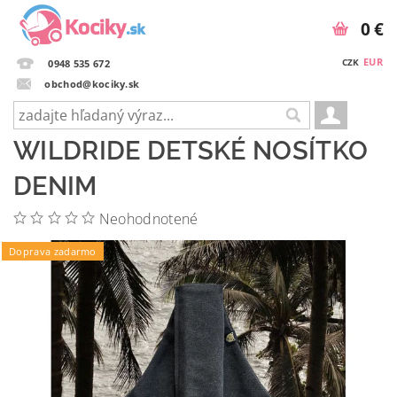
0 €
EUR
CZK
0948 535 672
obchod@kociky.sk
WILDRIDE DETSKÉ NOSÍTKO
DENIM
Neohodnotené
Doprava zadarmo