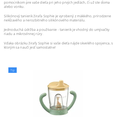
pomocníkom pre vaše dieťa pri jeho prvých jedlách, či už ste doma
alebo vonku.
Silikónový tanierik žirafa Sophie je vyrobený z mäkkého, prirodzene
nekĺzavého a nerozbitného silikónového materiálu.
Jednoduchá údržba a používanie - tanierik je vhodný do umývačky
riadu a mikrovlnnej rúry.
Vďaka obrázku žirafy Sophie si vaše dieťa nájde skvelého spojenca, s
ktorým sa naučí jesť samostatne!
Tip