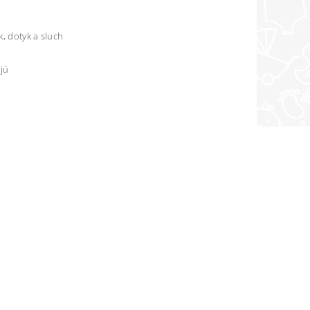
k, dotyk a sluch
ajú