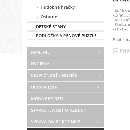
Darčekov
Hudobné hračky
- košík s
- Žirafu 
Ostatné
- Maznáči
- Dečku: 
DETSKÉ STANY
- Hrkálku
PODLOŽKY A PENOVÉ PUZZLE
Buďte prv
Pri
KŔMENIE
HYGIENA
BEZPEČNOSŤ / NOSIČE
DETSKÁ IZBA
MÓDA PRE DETI
STAROSTLIVOSŤ O VZDUCH
VÝBAVA DO PÔRODNICE