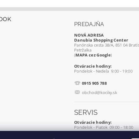
OOK
PREDAJŇA
NOVÁ ADRESA
Danubia Shopping Center
Panónska cesta 38/A, 851 04 Bratis
Petržalka
(
MAPA cez Google
)
Otváracie hodiny:
Pondelok - Nedeľa 9:00 - 19:00
0915 905 788
obchod@kociky.sk
SERVIS
Otváracie hodiny:
Pondelok - Piatok 09:00 - 18:00