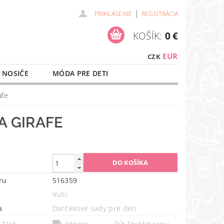
|
PRIHLÁSENIE
REGISTRÁCIA
KOŠÍK:
0 €
EUR
CZK
 NOSIČE
MÓDA PRE DETI
NAŠE SLUŽBY
O NÁKUPE
afe
A GIRAFE
ru
516359
Vulli
a
Darčekové sady pre deti