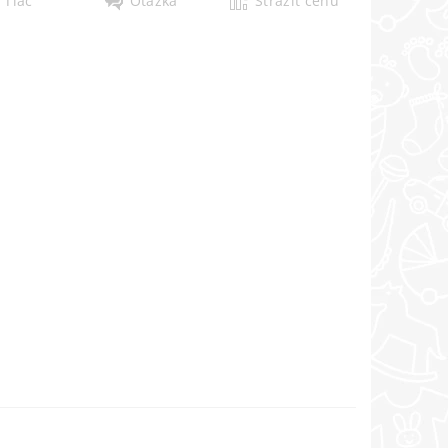
Tlač
Otázka
Strážiť cenu