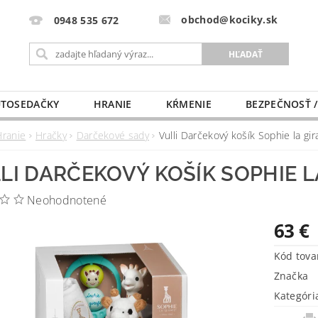
obchod@kociky.sk
0948 535 672
TOSEDAČKY
HRANIE
KŔMENIE
BEZPEČNOSŤ /
PÔRODNICE
MLIEKO A VÝŽIVA
PRE MAMIČKU
Hranie
Hračky
Darčekové sady
Vulli Darčekový košík Sophie la gir
LI DARČEKOVÝ KOŠÍK SOPHIE L
Neohodnotené
63 €
Kód tova
Značka
Kategóri