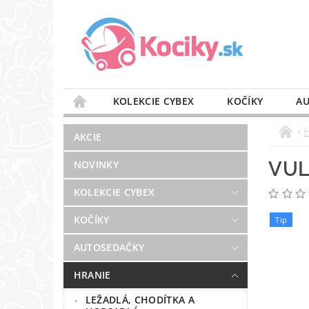
KOLEKCIE CYBEX
KOČÍKY
AU
STAROSTLIVOSŤ O VZDUCH
VÝBAVA DO 
AKCIE
BLOG
PREDAJŇA
KONTAKT
VUL
NOVINKY
KOLEKCIE CYBEX
KOČÍKY
Tip
AUTOSEDAČKY
HRANIE
LEŽADLÁ, CHODÍTKA A