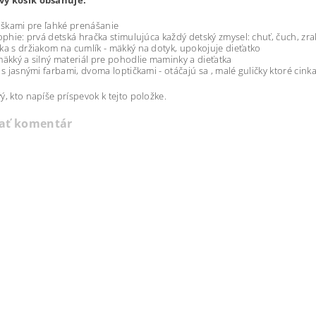
ý košík obsahuje:
 uškami pre ľahké prenášanie
Sophie: prvá detská hračka stimulujúca každý detský zmysel: chuť, čuch, zra
ka s držiakom na cumlík - mäkký na dotyk, upokojuje dieťatko
mäkký a silný materiál pre pohodlie maminky a dieťatka
: s jasnými farbami, dvoma loptičkami - otáčajú sa , malé guličky ktoré cink
ý, kto napíše príspevok k tejto položke.
dať komentár