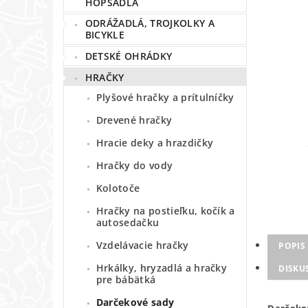
HOPSADLÁ
ODRÁŽADLÁ, TROJKOLKY A
BICYKLE
DETSKÉ OHRÁDKY
HRAČKY
Plyšové hračky a prítulníčky
Drevené hračky
Hracie deky a hrazdičky
Hračky do vody
Kolotoče
Hračky na postieľku, kočík a
autosedačku
Vzdelávacie hračky
POPIS
Hrkálky, hryzadlá a hračky
DISKU
pre bábätká
Darčekové sady