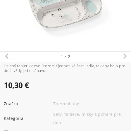
1
z 2
Delený
tanierik
dovolí
rozdeliť jednotlivé
časti
jedla
, tak aby
bolo
pre
dieťa
vždy
jedlo
zábavou
10,30 €
Značka
Thermobaby
Sety, taniere, misky a poháre pre
Kategória
deti