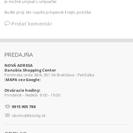
Je možné umývať v
umývačke
Buďte prvý, kto napíše príspevok k tejto položke.
Pridať komentár
PREDAJŇA
NOVÁ ADRESA
Danubia Shopping Center
Panónska cesta 38/A, 851 04 Bratislava - Petržalka
(
MAPA cez Google
)
Otváracie hodiny:
Pondelok - Nedeľa 9:00 - 19:00
0915 905 788
obchod@kociky.sk