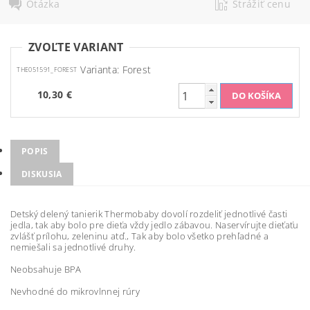
Otázka
Strážiť cenu
ZVOĽTE VARIANT
Varianta: Forest
THE051591_FOREST
10,30 €
POPIS
DISKUSIA
Detský delený
tanierik
Thermobaby
dovolí
rozdeliť jednotlivé
časti
jedla
, tak aby
bolo
pre dieťa
vždy
jedlo
zábavou
.
Naservírujte
dieťaťu
zvlášť
prílohu,
zeleninu
atď
.
,
Tak
aby bolo všetko
prehľadné
a
nemiešali
sa
jednotlivé druhy
.
Neobsahuje
BPA
Nevhodné
do
mikrovlnnej
rúry