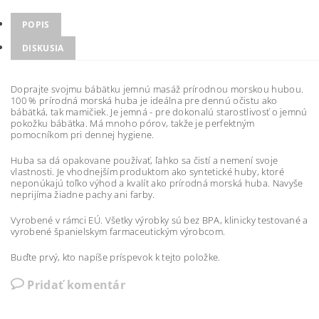
POPIS
DISKUSIA
Doprajte svojmu bábätku jemnú masáž prírodnou morskou hubou.
100 % prírodná morská huba je ideálna pre dennú očistu ako
bábätká, tak mamičiek. Je jemná - pre dokonalú starostlivosť o jemnú
pokožku bábätka. Má mnoho pórov, takže je perfektným
pomocníkom pri dennej hygiene.
Huba sa dá opakovane používať, ľahko sa čistí a nemení svoje
vlastnosti. Je vhodnejším produktom ako syntetické huby, ktoré
neponúkajú toľko výhod a kvalít ako prírodná morská huba. Navyše
neprijíma žiadne pachy ani farby.
Vyrobené v rámci EÚ. Všetky výrobky sú bez BPA, klinicky testované a
vyrobené španielskym farmaceutickým výrobcom.
Buďte prvý, kto napíše príspevok k tejto položke.
Pridať komentár