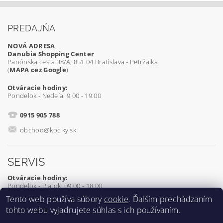
PREDAJŇA
NOVÁ ADRESA
Danubia Shopping Center
Panónska cesta 38/A, 851 04 Bratislava - Petržalka
(
MAPA cez Google
)
Otváracie hodiny:
Pondelok - Nedeľa 9:00 - 19:00
0915 905 788
obchod@kociky.sk
SERVIS
Otváracie hodiny:
Pondelok - Piatok 09:00 - 18:00
Tento web používa súbory
cookie
. Ďalším prechádzaním
0905 539 927
tohto webu vyjadrujete súhlas s ich používaním.
servis@kociky.sk