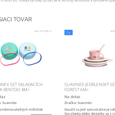
v rámci EÚ. Všetky výrobky sú bez BPA, klinicky testované a vyrobené š
SIACI TOVAR
Kód:
3157841_2
Kód
Tip
INEX SET SKLADACÍCH
SUAVINEX JEDÁLENSKÝ SE
EK BENTOO 4M+
FOREST 6M+
taz
Na dotaz
a:
Suavinéx
Značka:
Suavinéx
ombinovateľných mištičiek
Naučiť sa jesť samostatne je zá
čas obeda alebo desiatky sa s na