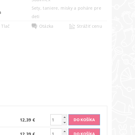
Sety, taniere, misky a poháre pre
a
deti
Tlač
Otázka
Strážiť cenu
12,39 €
12,39 €