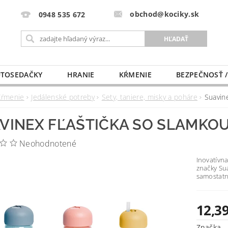
obchod@kociky.sk
0948 535 672
TOSEDAČKY
HRANIE
KŔMENIE
BEZPEČNOSŤ /
PÔRODNICE
MLIEKO A VÝŽIVA
PRE MAMIČKU
Kŕmenie
Jedálenské potreby
Sety, taniere, misky a poháre
Suavin
VINEX FĽAŠTIČKA SO SLAMKOU
Neohodnotené
Inovatívna
značky Sua
samostat
12,39
Značka