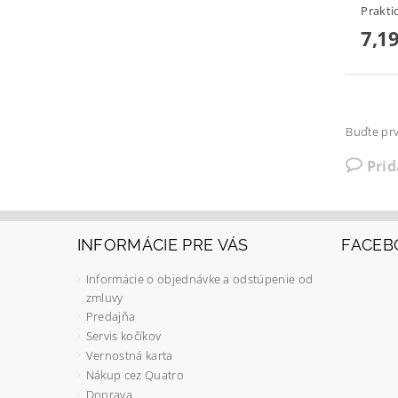
Prakti
7,19
Buďte prv
Pri
INFORMÁCIE PRE VÁS
FACEB
Informácie o objednávke a odstúpenie od
zmluvy
Predajňa
Servis kočíkov
Vernostná karta
Nákup cez Quatro
Doprava