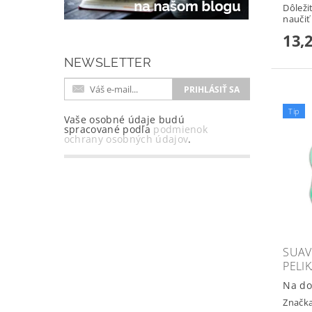
Dôleži
naučiť
13,
NEWSLETTER
Tip
Vaše osobné údaje budú
spracované podľa
podmienok
ochrany osobných údajov
.
SUAV
PELI
Na do
Značk