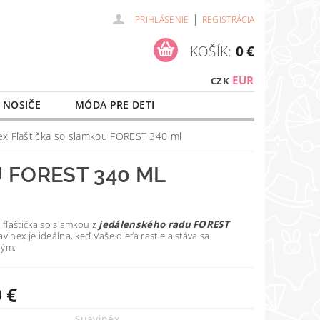
|
PRIHLÁSENIE
REGISTRÁCIA
KOŠÍK:
0 €
EUR
CZK
 NOSIČE
MÓDA PRE DETI
NAŠE SLUŽBY
O NÁKUPE
ex Fľaštička so slamkou FOREST 340 ml
 FOREST 340 ML
 fľaštička so slamkou z
jedálenského radu FOREST
vinex je ideálna, keď Vaše dieťa rastie a stáva sa
ným.
 €
Suavinéx