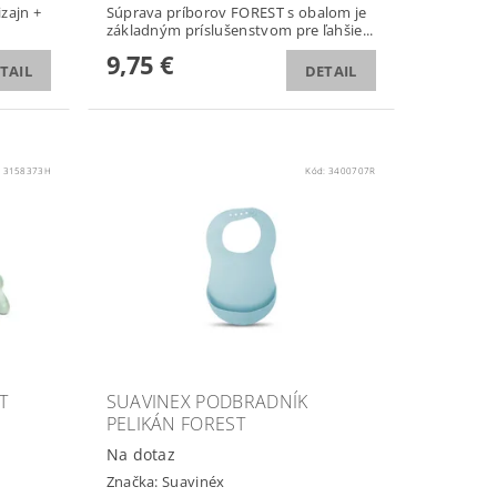
izajn +
Súprava príborov FOREST s obalom je
základným príslušenstvom pre ľahšie...
9,75 €
TAIL
DETAIL
:
3158373H
Kód:
3400707R
T
SUAVINEX PODBRADNÍK
PELIKÁN FOREST
Na dotaz
Značka:
Suavinéx