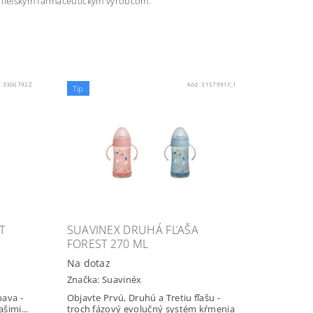
panielskym farmaceutickým výrobcom.
:
3306792Z
Kód:
3157991F_1
Tip
T
SUAVINEX DRUHÁ FĽAŠA
FOREST 270 ML
Na dotaz
Značka:
Suavinéx
bava -
Objavte Prvú, Druhú a Tretiu fľašu -
šimi...
troch fázový evolučný systém kŕmenia