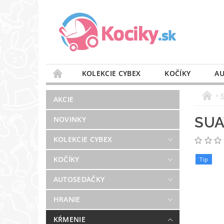
KOLEKCIE CYBEX
KOČÍKY
AU
STAROSTLIVOSŤ O VZDUCH
VÝBAVA DO 
AKCIE
BLOG
PREDAJŇA
KONTAKT
SUA
NOVINKY
KOLEKCIE CYBEX
KOČÍKY
Tip
AUTOSEDAČKY
HRANIE
KŔMENIE