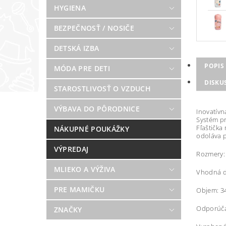
HYGIENA
BEZPEČNOSŤ / NOSIČE
DETSKÁ IZBA
POPIS
MÓDA PRE DETI
DISKU
STAROSTLIVOSŤ O VZDUCH
VÝBAVA DO PÔRODNICE
Inovatívn
Systém pr
Fľaštička
NÁKUPNÉ POUKÁŽKY
odoláva 
VÝPREDAJ
Rozmery: 
MLIEKO A VÝŽIVA
Vhodná d
PRE MAMIČKU
Objem: 3
Odporúča
ZNAČKY