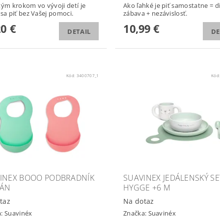
tým krokom vo vývoji detí je
Ako ľahké je piť samostatne = d
 sa piť bez Vašej pomoci.
zábava + nezávislosť.
20 €
10,99 €
DETAIL
DE
Kód:
3400707_1
Kód
INEX BOOO PODBRADNÍK
SUAVINEX JEDÁLENSKÝ SE
KÁN
HYGGE +6 M
taz
Na dotaz
a:
Suavinéx
Značka:
Suavinéx