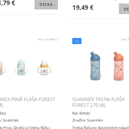
,79 €
DETAIL
19,49 €
DE
Kód:
3157989F_2
Kód:
Tip
INEX PRVÁ FĽAŠA FOREST
SUAVINEX TRETIA FĽAŠA
ML
FOREST 270 ML
taz
Na dotaz
a:
Suavinéx
Značka:
Suavinéx
e Prvú, Druhú a Tretiu fľašu -
Tretia fľaša so športovým náu