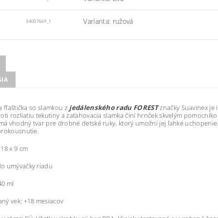
Varianta: ružová
3400766F_1
SIA
a fľaštička so slamkou z
jedálenského radu FOREST
značky Suavinex je 
oti rozliatiu tekutiny a zaťahovacia slamka činí hrnček skvelým pomocníkom
 má vhodný tvar pre drobné detské ruky, ktorý umožní jej ľahké uchopenie
prokousnutie.
18 x 9 cm
o umývačky riadu
40 ml
ný vek: +18 mesiacov