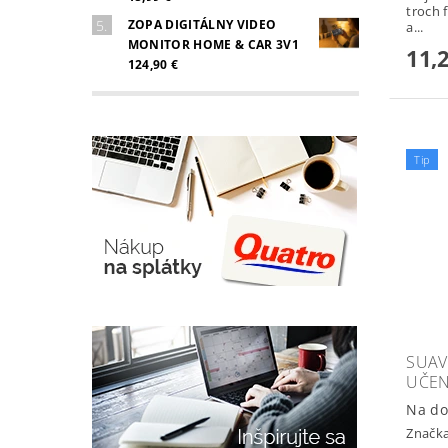
troch 
ZOPA DIGITÁLNY VIDEO
a...
MONITOR HOME & CAR 3V1
11,
124,90 €
Tip
SUAV
UČEN
Na do
Značk