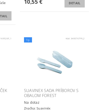
10,55 €
ľaše
DETAIL
TAIL
3169526F_1
Kód:
3400767FR_2
Tip
NČEK
SUAVINEX SADA PRÍBOROV S
OBALOM FOREST
Na dotaz
Značka:
Suavinéx