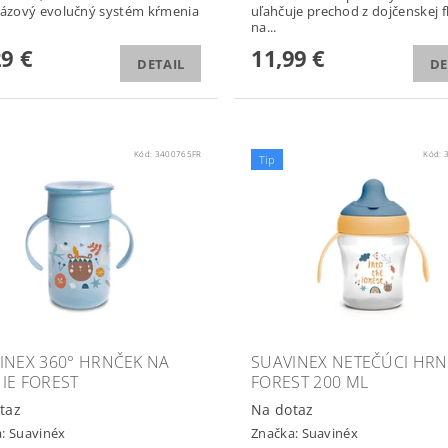
fázový evolučný systém kŕmenia
uľahčuje prechod z dojčenskej f
na...
29 €
11,99 €
DETAIL
DE
Kód:
3400765FR
Kód:
Tip
INEX 360° HRNČEK NA
SUAVINEX NETEČÚCI HR
IE FOREST
FOREST 200 ML
taz
Na dotaz
a:
Suavinéx
Značka:
Suavinéx