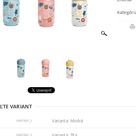
Kategóri
ĽTE VARIANT
Varianta: Modrá
3400766F_2
Varianta: žltá
3400766F_3