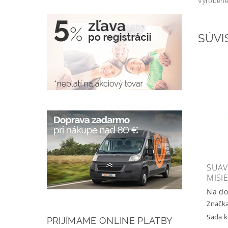
Vyrobené 
SÚVI
SUAV
MISI
Na do
Značk
Sada k
PRIJÍMAME ONLINE PLATBY