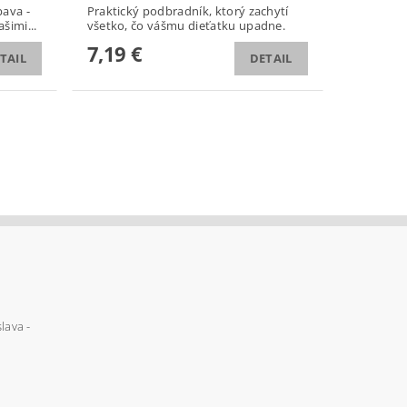
bava -
Praktický podbradník, ktorý zachytí
šimi...
všetko, čo vášmu dieťatku upadne.
7,19 €
TAIL
DETAIL
lava -