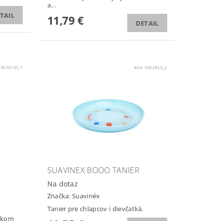
a...
TAIL
11,79 €
DETAIL
3307015F_1
Kód:
3302850_2
SUAVINEX BOOO TANIER
Na dotaz
Značka:
Suavinéx
Tanier pre chlapcov i dievčatká.
stkom