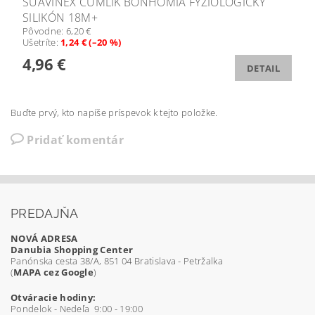
SUAVINEX CUMLÍK BONHOMIA FYZIOLOGICKÝ
SILIKÓN 18M+
Pôvodne:
6,20 €
Ušetríte
:
1,24 € (–20 %)
4,96 €
DETAIL
Buďte prvý, kto napíše príspevok k tejto položke.
Pridať komentár
PREDAJŇA
NOVÁ ADRESA
Danubia Shopping Center
Panónska cesta 38/A, 851 04 Bratislava - Petržalka
(
MAPA cez Google
)
Otváracie hodiny:
Pondelok - Nedeľa 9:00 - 19:00