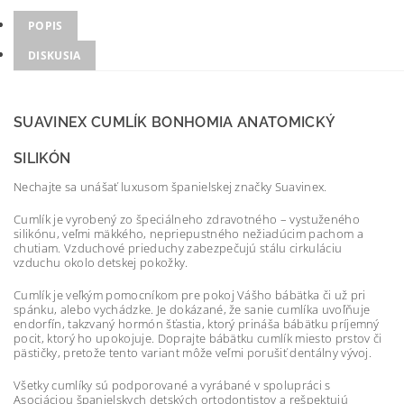
POPIS
DISKUSIA
SUAVINEX CUMLÍK BONHOMIA ANATOMICKÝ
SILIKÓN
Nechajte sa unášať luxusom španielskej značky Suavinex.
Cumlík je vyrobený zo špeciálneho zdravotného – vystuženého
silikónu, veľmi mäkkého, nepriepustného nežiadúcim pachom a
chutiam. Vzduchové prieduchy zabezpečujú stálu cirkuláciu
vzduchu okolo detskej pokožky.
Cumlík je veľkým pomocníkom pre pokoj Vášho bábätka či už pri
spánku, alebo vychádzke. Je dokázané, že sanie cumlíka uvoľňuje
endorfín, takzvaný hormón šťastia, ktorý prináša bábätku príjemný
pocit, ktorý ho upokojuje. Doprajte bábätku cumlík miesto prstov či
pästičky, pretože tento variant môže veľmi porušiť dentálny vývoj.
Všetky cumlíky sú podporované a vyrábané v spolupráci s
Asociáciou španielskych detských ortodontistov a rešpektujú