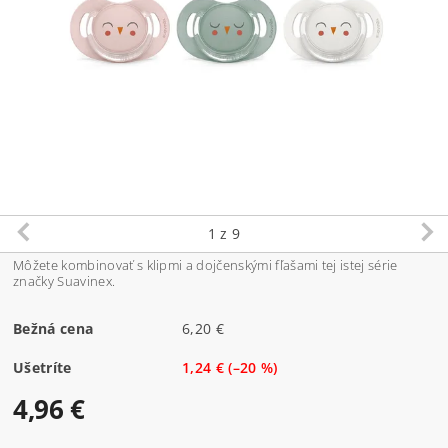
1
z 9
Môžete kombinovať s klipmi a dojčenskými fľašami tej istej série
značky Suavinex.
Bežná cena
6,20 €
Ušetríte
1,24 €
(–20 %)
4,96 €