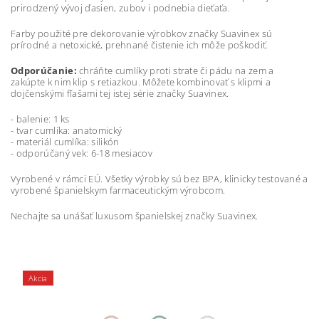
prirodzený vývoj ďasien, zubov i podnebia dieťaťa.
Farby použité pre dekorovanie výrobkov značky Suavinex sú
prírodné a netoxické, prehnané čistenie ich môže poškodiť.
Odporúčanie:
chráňte cumlíky proti strate či pádu na zem a
zakúpte k nim klip s retiazkou. Môžete kombinovať s klipmi a
dojčenskými fľašami tej istej série značky Suavinex.
- balenie: 1 ks
- tvar cumlíka: anatomický
- materiál cumlíka: silikón
- odporúčaný vek: 6-18 mesiacov
Vyrobené v rámci EÚ. Všetky výrobky sú bez BPA, klinicky testované a
vyrobené španielskym farmaceutickým výrobcom.
Nechajte sa unášať luxusom španielskej značky Suavinex.
Akcia