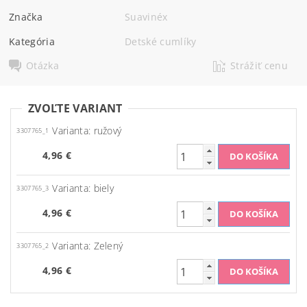
Značka
Suavinéx
Kategória
Detské cumlíky
Otázka
Strážiť cenu
ZVOĽTE VARIANT
Varianta: ružový
3307765_1
4,96 €
Varianta: biely
3307765_3
4,96 €
Varianta: Zelený
3307765_2
4,96 €